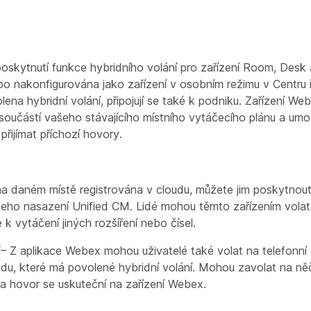
poskytnutí funkce hybridního volání pro zařízení Room, Des
o nakonfigurována jako zařízení v osobním režimu v Centru ří
ena hybridní volání, připojují se také k podniku. Zařízení We
součástí vašeho stávajícího místního vytáčecího plánu a umo
 přijímat příchozí hovory.
 na daném místě registrována v cloudu, můžete jim poskytnout 
eho nasazení Unified CM. Lidé mohou těmto zařízením volat a
k vytáčení jiných rozšíření nebo čísel.
í
– Z aplikace Webex mohou uživatelé také volat na telefonní č
udu, které má povolené hybridní volání. Mohou zavolat na něčí
 a hovor se uskuteční na zařízení Webex.