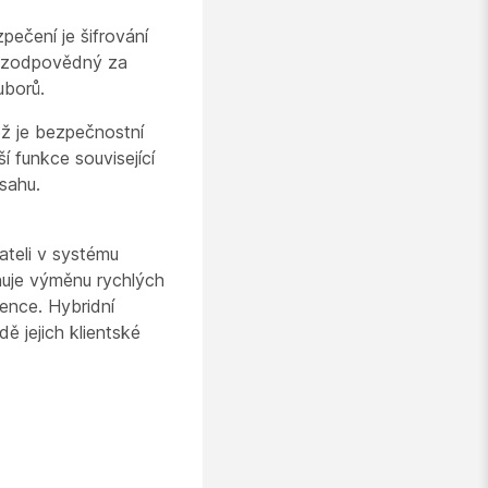
ečení je šifrování
je zodpovědný za
uborů.
ož je bezpečnostní
 funkce související
sahu.
ateli v systému
uje výměnu rychlých
ence. Hybridní
 jejich klientské