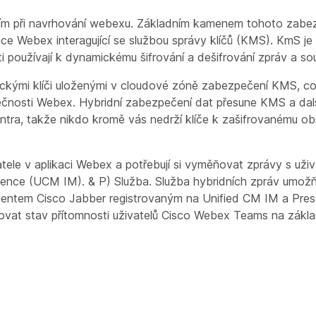
ím při navrhování webexu. Základním kamenem tohoto zabezp
kace Webex interagující se službou správy klíčů (KMS). KmS 
nti používají k dynamickému šifrování a dešifrování zpráv a so
ickými klíči uloženými v cloudové zóně zabezpečení KMS, c
lečnosti Webex. Hybridní zabezpečení dat přesune KMS a další
ra, takže nikdo kromě vás nedrží klíče k zašifrovanému ob
vatele v aplikaci Webex a potřebují si vyměňovat zprávy s uživ
ence (UCM IM). & P) Služba. Služba hybridních zpráv umožň
ientem Cisco Jabber registrovaným na Unified CM IM a Pres
vat stav přítomnosti uživatelů Cisco Webex Teams na základě