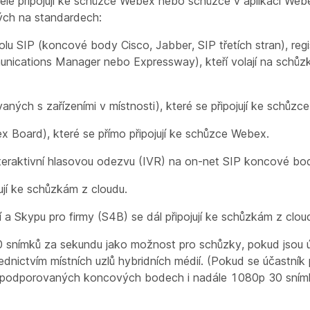
telé připojují ke schůzce Webex nebo schůzce v aplikaci Web
ých na standardech:
lu SIP (koncové body Cisco, Jabber, SIP třetích stran), regi
munications Manager nebo Expressway), kteří volají na sch
ných s zařízeními v místnosti), které se připojují ke schůzc
x Board), které se přímo připojují ke schůzce Webex.
eraktivní hlasovou odezvu (IVR) na on-net SIP koncové body
ojují ke schůzkám z cloudu.
a Skypu pro firmy (S4B) se dál připojují ke schůzkám z clou
 snímků za sekundu jako možnost pro schůzky, pokud jsou ú
ednictvím místních uzlů hybridních médií. (Pokud se účastník př
 na podporovaných koncových bodech i nadále 1080p 30 sním