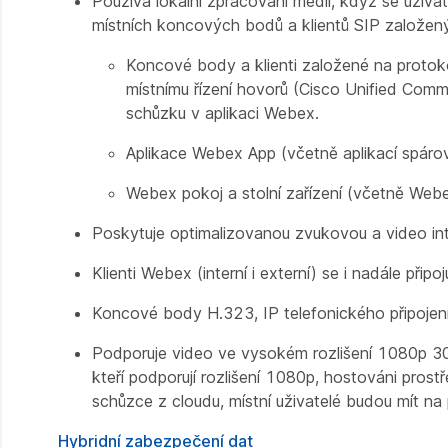
Používá lokální zpracování médií, když se uživa
místních koncových bodů a klientů SIP založen
Koncové body a klienti založené na protoko
místnímu řízení hovorů (Cisco Unified Com
schůzku v aplikaci Webex.
Aplikace Webex App (včetně aplikací spárova
Webex pokoj a stolní zařízení (včetně Webe
Poskytuje optimalizovanou zvukovou a video int
Klienti Webex (interní i externí) se i nadále přip
Koncové body H.323, IP telefonického připojení 
Podporuje video ve vysokém rozlišení 1080p 30
kteří podporují rozlišení 1080p, hostováni prostř
schůzce z cloudu, místní uživatelé budou mít
Hybridní zabezpečení dat