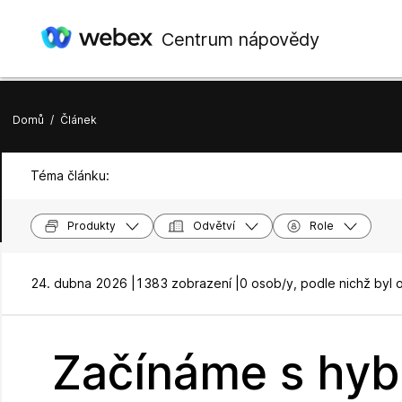
Centrum nápovědy
Domů
/
Článek
Téma článku:
Produkty
Odvětví
Role
24. dubna 2026 |
1383 zobrazení |
0 osob/y, podle nichž byl 
Začínáme s hyb