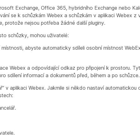
icrosoft Exchange, Office 365, hybridního Exchange nebo Ka
jování se k schůzkám Webex a schůzkám v aplikaci Webex z
e, protože nejsou potřeba žádné další pluginy.
ísto schůzky, mohou uživatelé:
ístnosti, abyste automaticky sdíleli osobní místnost WebEx ho
ace Webex a odpovídající odkaz pro připojení k prostoru. Ty
ro sdílení informací a dokumentů před, během a po schůzce.
ář“ v aplikaci Webex. Jakmile si někdo nastaví automaticko
stech:
ncelář.
vatele.