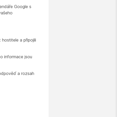
lendáře Google s
 vašeho
stitele a připojili
to informace jsou
u odpověď a rozsah