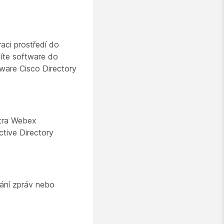
aci prostředí do
díte software do
ware Cisco Directory
ntra Webex
ctive Directory
lání zpráv nebo