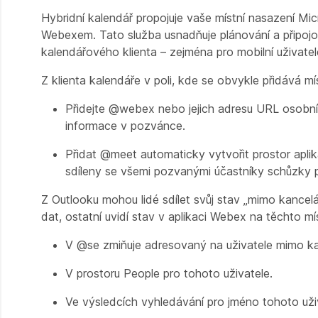
Hybridní kalendář propojuje vaše místní nasazení M
Webexem. Tato služba usnadňuje plánování a připo
kalendářového klienta – zejména pro mobilní uživatel
Z klienta kalendáře v poli, kde se obvykle přidává m
Přidejte @webex nebo jejich adresu URL osobní m
informace v pozvánce.
Přidat @meet automaticky vytvořit prostor aplik
sdíleny se všemi pozvanými účastníky schůzky p
Z Outlooku mohou lidé sdílet svůj stav „mimo kancel
dat, ostatní uvidí stav v aplikaci Webex na těchto mí
V @se zmiňuje adresovaný na uživatele mimo ka
V prostoru People pro tohoto uživatele.
Ve výsledcích vyhledávání pro jméno tohoto uži