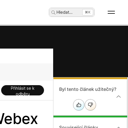
Hledat
...
⌘K
Přihlásit se k
Byl tento článek užitečný?
odběru
Webex
Související články