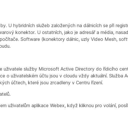
. U hybridních služeb založených na dálnicích se při registr
twarový konektor. U ostatních, jako je adresář a média, nasa
očítače. Software (konektory dálnic, uzly Video Mesh, soft
oudu.
 uživatele služby Microsoft Active Directory do řídicího ce
ace o uživatelském účtu jsou v cloudu vždy aktuální. Služba A
ých účtech, které jsou zrcadleny v Centru řízení.
telů.
em uživatelům aplikace Webex, když kliknou pro volání, posí