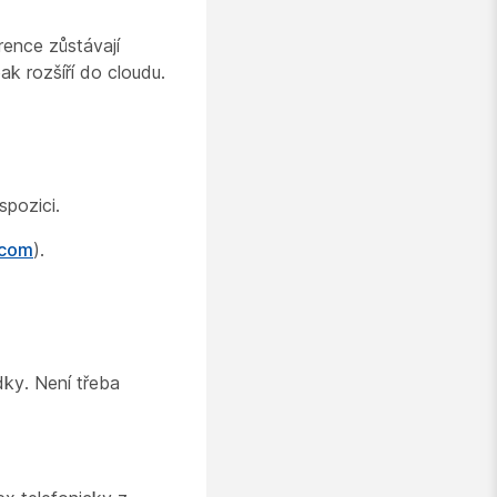
ence zůstávají
ak rozšíří do cloudu.
spozici.
.com
).
dky. Není třeba