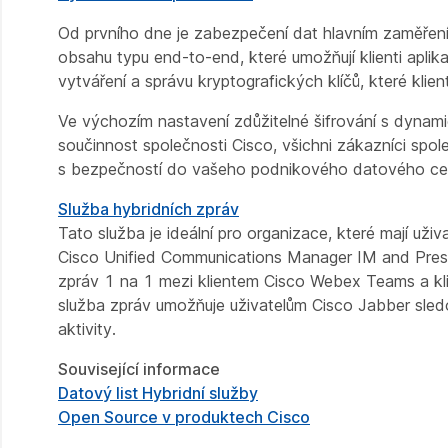
Od prvního dne je zabezpečení dat hlavním zaměřen
obsahu typu end-to-end, které umožňují klienti apli
vytváření a správu kryptografických klíčů, které klie
Ve výchozím nastavení zdůžitelné šifrování s dynam
součinnost společnosti Cisco, všichni zákazníci spo
s bezpečností do vašeho podnikového datového cent
Služba hybridních zpráv
Tato služba je ideální pro organizace, které mají uži
Cisco Unified Communications Manager IM and Pres
zpráv 1 na 1 mezi klientem Cisco Webex Teams a kl
služba zpráv umožňuje uživatelům Cisco Jabber sledo
aktivity.
Související informace
Datový list Hybridní služby
Open Source v produktech Cisco