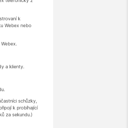
ex telefonicky z
strovaní k
ůzku Webex nebo
e Webex.
 a klienty.
du.
častníci schůzky,
ipojí k probíhající
ků za sekundu.)