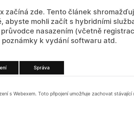
x začíná zde. Tento článek shromažďuj
, abyste mohli začít s hybridními služb
 průvodce nasazením (včetně registrac
ů, poznámky k vydání softwaru atd.
ení
Správa
azení s Webexem. Toto připojení umožňuje zachovat stávající 