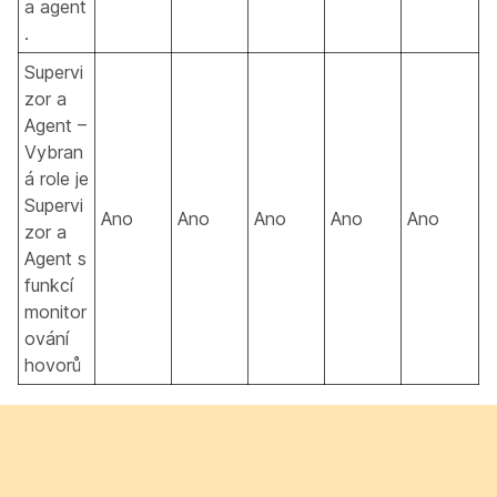
a agent
.
Supervi
zor a
Agent –
Vybran
á role je
Supervi
Ano
Ano
Ano
Ano
Ano
zor a
Agent s
funkcí
monitor
ování
hovorů