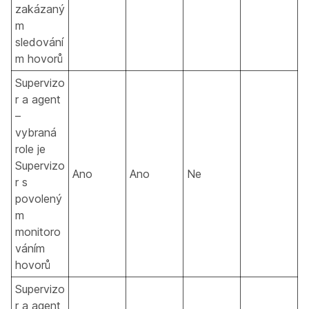
zakázaný
m
sledování
m hovorů
Supervizo
r a agent
–
vybraná
role je
Supervizo
Ano
Ano
Ne
r s
povolený
m
monitoro
váním
hovorů
Supervizo
r a agent