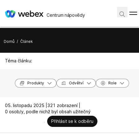
Centrum nápovědy
Domů
/
Článek
Téma článku:
Produkty
Odvětví
Role
05. listopadu 2025 |
321 zobrazení |
0 osob/y, podle nichž byl obsah užitečný
Přihlásit se k odběru