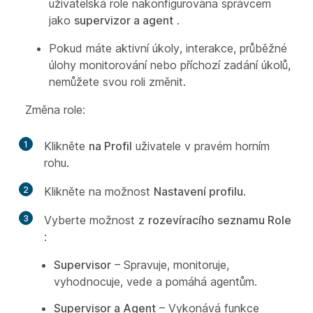
uživatelská role nakonfigurována správcem
jako
supervizor a agent
.
Pokud máte aktivní úkoly, interakce, průběžné
úlohy monitorování nebo příchozí zadání úkolů,
nemůžete svou roli změnit.
Změna role:
1
Klikněte
na Profil
uživatele v pravém horním
rohu.
2
Klikněte na možnost
Nastavení profilu
.
3
Vyberte možnost z
rozevíracího seznamu Role
:
Supervisor
– Spravuje, monitoruje,
vyhodnocuje, vede a pomáhá agentům.
Supervisor a Agent
– Vykonává funkce