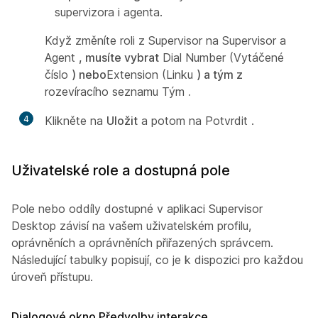
supervizora i agenta.
Když změníte roli z Supervisor na Supervisor a
Agent
, musíte vybrat
Dial Number (Vytáčené
číslo
) nebo
Extension (Linku
) a tým z
rozevíracího seznamu Tým
.
4
Klikněte na
Uložit
a potom na Potvrdit
.
Uživatelské role a dostupná pole
Pole nebo oddíly dostupné v aplikaci Supervisor
Desktop závisí na vašem uživatelském profilu,
oprávněních a oprávněních přiřazených správcem.
Následující tabulky popisují, co je k dispozici pro každou
úroveň přístupu.
Dialogové okno Předvolby interakce