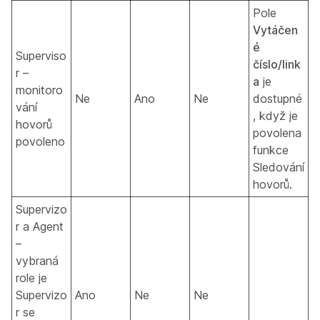
Pole
Vytáčen
é
Superviso
číslo/link
r –
a
je
monitoro
Ne
Ano
Ne
dostupné
vání
, když je
hovorů
povolena
povoleno
funkce
Sledování
hovorů.
Supervizo
r a Agent
–
vybraná
role je
Supervizo
Ano
Ne
Ne
r se