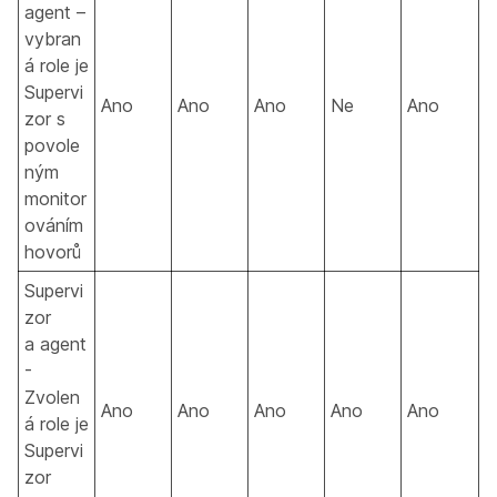
agent –
vybran
á role je
Supervi
Ano
Ano
Ano
Ne
Ano
zor s
povole
ným
monitor
ováním
hovorů
Supervi
zor
a agent
-
Zvolen
Ano
Ano
Ano
Ano
Ano
á role je
Supervi
zor