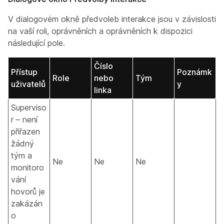
V dialogovém okně předvoleb interakce jsou v závislosti
na vaší roli, oprávněních a oprávněních k dispozici
následující pole.
Číslo
Přístup
Poznámk
Role
nebo
Tým
uživatelů
y
linka
Superviso
r – není
přiřazen
žádný
tým a
Ne
Ne
Ne
monitoro
vání
hovorů je
zakázán
o