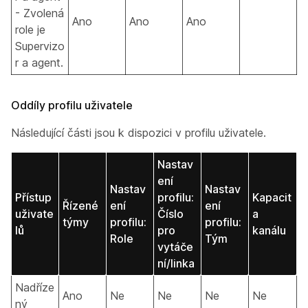
- Zvolená
Ano
Ano
Ano
role je
Supervizo
r a agent.
Oddíly profilu uživatele
Následující části jsou k dispozici v profilu uživatele.
Nastav
ení
Nastav
Nastav
Přístup
profilu:
Kapacit
Řízené
ení
ení
uživate
Číslo
a
týmy
profilu:
profilu:
lů
pro
kanálu
Role
Tým
vytáče
ní/linka
Nadříze
Ano
Ne
Ne
Ne
Ne
ný