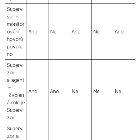
Supervi
sor –
monitor
ování
Ano
Ne
Ano
Ne
Ano
hovorů
povole
no
Supervi
zor
a agent
–
Ano
Ano
Ne
Ne
Ne
Zvolen
á role je
Supervi
zor
Supervi
zor a