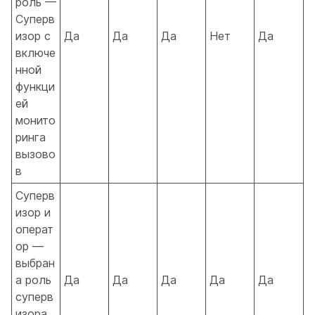
роль —
Суперв
изор с
Да
Да
Да
Нет
Да
включе
нной
функци
ей
монито
ринга
вызово
в
Суперв
изор и
операт
ор —
выбран
а роль
Да
Да
Да
Да
Да
суперв
изора