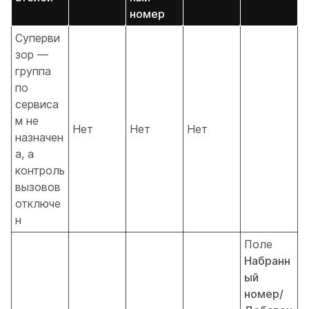
номер
Суперви
зор —
группа
по
сервиса
м не
Нет
Нет
Нет
назначен
а, а
контроль
вызовов
отключе
н
Поле
Набранн
ый
номер/