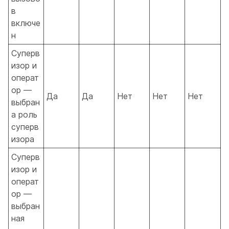
в
включе
н
Суперв
изор и
операт
ор —
Да
Да
Нет
Нет
Нет
выбран
а роль
суперв
изора
Суперв
изор и
операт
ор —
выбран
ная