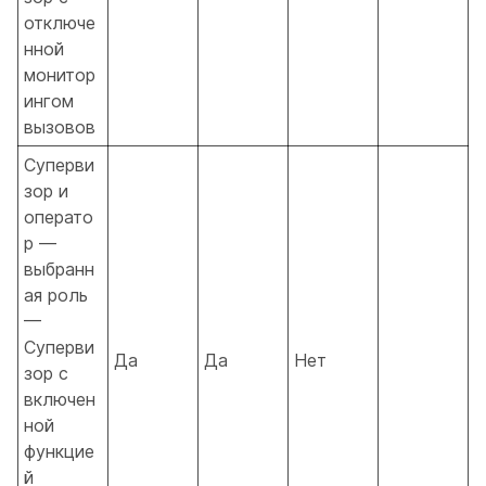
отключе
нной
монитор
ингом
вызовов
Суперви
зор и
операто
р —
выбранн
ая роль
—
Суперви
Да
Да
Нет
зор с
включен
ной
функцие
й