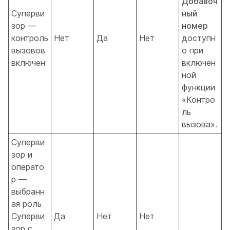
Добавоч
Суперви
ный
зор —
номер
контроль
Нет
Да
Нет
доступн
вызовов
о при
включен
включен
ной
функции
«Контро
ль
вызова».
Суперви
зор и
операто
р —
выбранн
ая роль
Суперви
Да
Нет
Нет
зор с