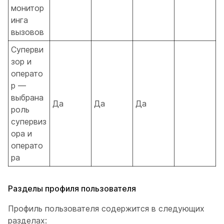
монитор
инга
вызовов
Суперви
зор и
операто
р —
выбрана
Да
Да
Да
роль
супервиз
ора и
операто
ра
Разделы профиля пользователя
Профиль пользователя содержится в следующих
разделах: