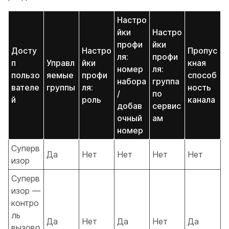
Настро
йки
Настро
профи
йки
Досту
Настро
Пропус
ля:
профи
п
Управл
йки
кная
номер
ля:
пользо
яемые
профи
способ
набора
группа
вателе
группы
ля:
ность
/
по
й
роль
канала
добав
сервис
очный
ам
номер
Суперв
Да
Нет
Нет
Нет
Нет
изор
Суперв
изор —
контро
ль
Да
Нет
Да
Нет
Да
вызово