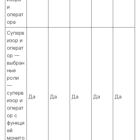
и
операт
ора
Суперв
изор и
операт
ор —
выбран
ные
роли
—
суперв
Да
Да
Да
Да
Да
изор и
операт
ор с
функци
ей
монито