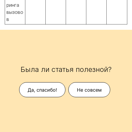
ринга
вызово
в
Была ли статья полезной?
Да, спасибо!
Не совсем