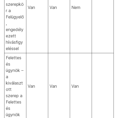
szerepkö
Van
Van
Nem
r a
Felügyelő
,
engedély
ezett
hívásfigy
eléssel
Felettes
és
ügynök –
a
kiválaszt
Van
Van
Van
ott
szerep a
Felettes
és
ügynök