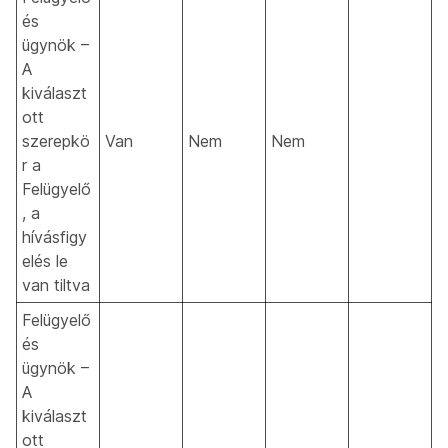
és
ügynök –
A
kiválaszt
ott
szerepkö
Van
Nem
Nem
r a
Felügyelő
, a
hívásfigy
elés le
van tiltva
Felügyelő
és
ügynök –
A
kiválaszt
ott