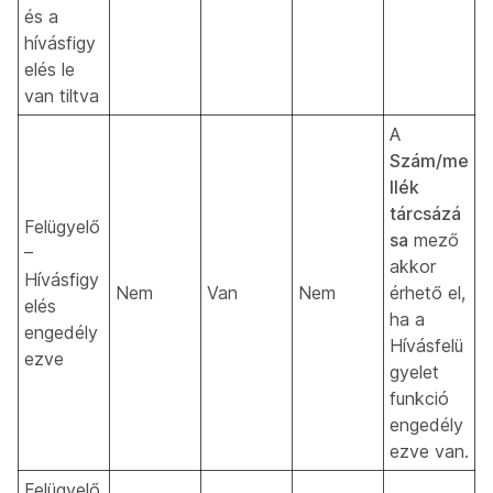
és a
hívásfigy
elés le
van tiltva
A
Szám/me
llék
tárcsázá
Felügyelő
sa
mező
–
akkor
Hívásfigy
Nem
Van
Nem
érhető el,
elés
ha a
engedély
Hívásfelü
ezve
gyelet
funkció
engedély
ezve van.
Felügyelő