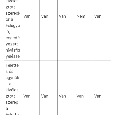
kiválas
ztott
szerepk
Van
Van
Van
Nem
Van
ör a
Felügye
lő,
engedél
yezett
hívásfig
yeléssel
Felette
s és
ügynök
– a
kiválas
ztott
Van
Van
Van
Van
Van
szerep
a
Felette