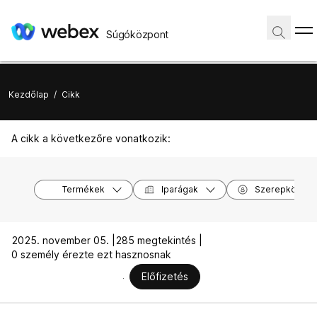
Súgóközpont
Kezdőlap
/
Cikk
A cikk a következőre vonatkozik:
Termékek
Iparágak
Szerepkörök
2025. november 05. |
285 megtekintés |
0 személy érezte ezt hasznosnak
Előfizetés