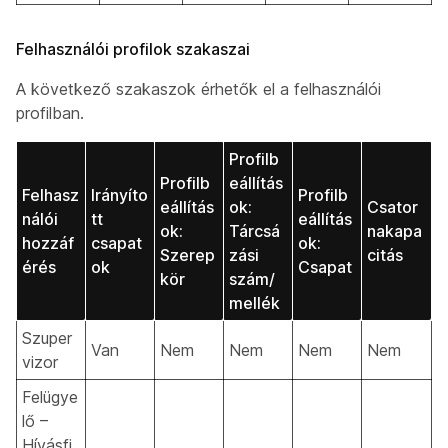
Felhasználói profilok szakaszai
A következő szakaszok érhetők el a felhasználói
profilban.
Profilb
Profilb
eállítás
Felhasz
Irányíto
Profilb
eállítás
ok:
Csator
nálói
tt
eállítás
ok:
Tárcsá
nakapa
hozzáf
csapat
ok:
Szerep
zási
citás
érés
ok
Csapat
kör
szám/
mellék
Szuper
Van
Nem
Nem
Nem
Nem
vizor
Felügye
lő –
Hívásfi