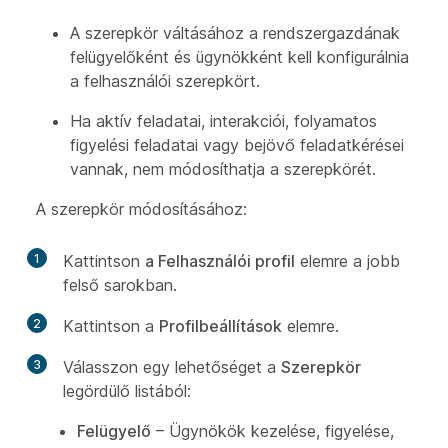
A szerepkör váltásához a rendszergazdának
felügyelőként és ügynökként
kell konfigurálnia
a felhasználói szerepkört.
Ha aktív feladatai, interakciói, folyamatos
figyelési feladatai vagy bejövő feladatkérései
vannak, nem módosíthatja a szerepkörét.
A szerepkör módosításához:
1
Kattintson
a Felhasználói profil
elemre a jobb
felső sarokban.
2
Kattintson a
Profilbeállítások
elemre.
3
Válasszon egy lehetőséget a
Szerepkör
legördülő listából:
Felügyelő
– Ügynökök kezelése, figyelése,