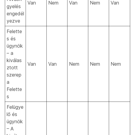
Van
Nem
Van
Nem
Van
gyelés
engedél
yezve
Felette
s és
ügynök
– a
kiválas
Van
Van
Nem
Nem
Nem
ztott
szerep
a
Felette
s
Felügye
lő és
ügynök
– A