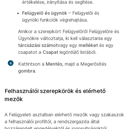
értékelése, irányítása és segítése.
Felügyelő és ügynök
– Felügyelői és
ügynöki funkciók végrehajtása.
Amikor a szerepkört Felügyelőről Felügyelőre és
Ügynökre
változtatja, ki kell választania egy
tárcsázási számot
vagy egy
melléket
és egy
csapatot a
Csapat
legördülő listából.
4
Kattintson a
Mentés
, majd a Megerősítés
gombra
.
Felhasználói szerepkörök és elérhető
mezők
A Felügyeleti asztalban elérhető mezők vagy szakaszok
a felhasználói profiltól, a rendszergazda által
hozzárendelt engedélyektől és jogosultságoktól