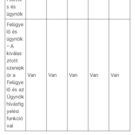
s és
ügynök
Felügye
lő és
ügynök
– A
kiválas
ztott
szerepk
ör a
Van
Van
Van
Van
Van
Felügye
lő és az
Ügynök
hívásfig
yelési
funkció
val