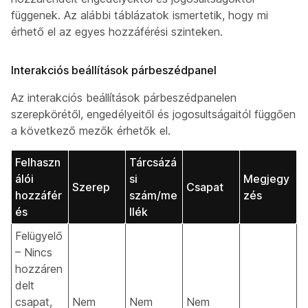
függenek. Az alábbi táblázatok ismertetik, hogy mi
érhető el az egyes hozzáférési szinteken.
Interakciós beállítások párbeszédpanel
Az interakciós beállítások párbeszédpanelen
szerepkörétől, engedélyeitől és jogosultságaitól függően
a következő mezők érhetők el.
Felhaszn
Tárcsázá
álói
si
Megjegy
Szerep
Csapat
hozzáfér
szám/me
zés
és
llék
Felügyelő
– Nincs
hozzáren
delt
csapat,
Nem
Nem
Nem