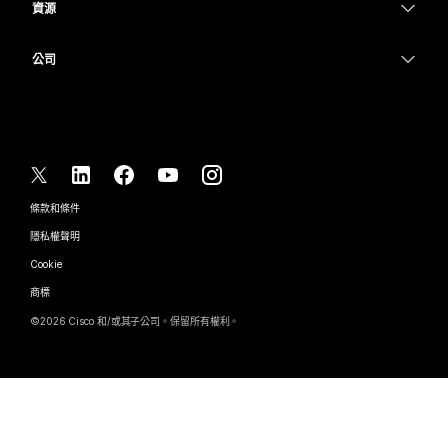
Messaging
資源
Desk 系列
醫療保健
螢幕共用
下載
Slido
Room 系列
公司
政府
加入測驗會議
Webinars
Cisco
Board 系列
財務
線上課程
Events
聯絡技術支援
電話系列
運動與娛樂
整合
Contact Center
聯絡銷售人員
配件
前線
協助工具
CPaaS
條款和條件
Webex 部落格
非營利
隱私權聲明
包容性
安全性
Webex 思想領導力
Cookie
啟動
即時和隨選網路研討會
Control Hub
Webex Merch Store
商標
混合式工作
Webex 社群
©
2026
Cisco 和/或其子公司。保留所有權利。
職業
Webex 開發人員
新聞與創新