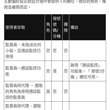
互動偏好設定對話方塊中會提供下列欄位，視您的角色、權
限及權限而定。
撥號
角
號
團
使用者存取
備註
色
碼/
隊
分機
監督員 - 未指派任何
小組，且通話監控已
否
否
否
停用
啟用「通話監控」
監督員—通話監控功
否
是
否
功能後，「
撥號/分
能
機
」欄位可用。
監督員與代理 -- 選取
的角色為停用通話監
是
否
否
控的監督員
監督員與代理 - 選取