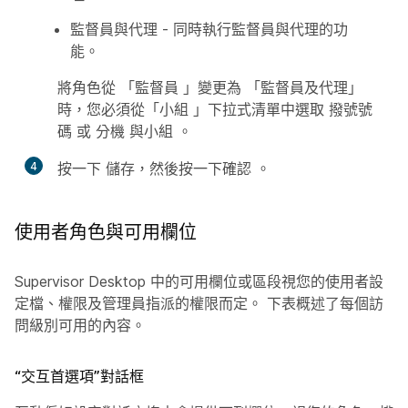
監督員與代理
- 同時執行監督員與代理的功
能。
將角色從
「監督員
」變更為
「監督員及代理」
時，您必須從
「小組
」下拉式清單中選取
撥號號
碼
或
分機
與小組
。
4
按一下
儲存
，然後按一下確認
。
使用者角色與可用欄位
Supervisor Desktop 中的可用欄位或區段視您的使用者設
定檔、權限及管理員指派的權限而定。 下表概述了每個訪
問級別可用的內容。
“交互首選項”對話框