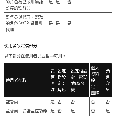
的角色為已啟用通話
是
是
否
監控的監督員
監督員與代理 - 選取
的角色包括監督員與
是
是
是
代理
使用者設定檔部分
以下部分在使用者配置檔中可用。
個人
託
設定
設定檔設
⁪頻
資料
管
檔設
定：撥號
道
使用者存取
設
團
定：
號碼/分
容
定：
隊
角色
機
量
團隊
監督員
是
否
否
否
否
監督員—通話監控功能
是
否
是
否
是