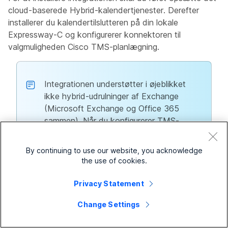
cloud-baserede Hybrid-kalendertjenester. Derefter
installerer du kalendertilslutteren på din lokale
Expressway-C og konfigurerer konnektoren til
valgmuligheden Cisco TMS-planlægning.
Integrationen understøtter i øjeblikket
ikke hybrid-udrulninger af Exchange
(Microsoft Exchange og Office 365
sammen). Når du konfigurerer TMS-
planlægningsvalgmuligheden på
Expressway-C, kan du ikke linke den
By continuing to use our website, you acknowledge
samme forbindelse til Microsoft Exchange
the use of cookies.
eller omvendt.
Privacy Statement
Change Settings
For krav, installationsopgaver og mere information se
det relevante kapitel i udrulningsvejledningen
for Cisco