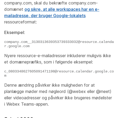
company.com
,
skal du bekræfte company.com-
domænet
og sikre, at alle workspaces har en e-
mailadresse, der bruger Google-lokalets
ressourceformat:
Eksempel
:
company.com__3130313639353739333032@resource.calenda
r.google.com
Nyere ressource-e-mailadresser inkluderer muligvis ikke
et domænepræfiks, som i følgende eksempel:
c_0803348627605091471198@resource.calendar.google.co
m
Denne ændring påvirker ikke muligheden for at
planlægge møder med nøgleord (@webex eller @meet)
eller videoadresser og påvirker ikke brugeres mødelister
i Webex Teams-appen.