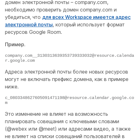
домен электронной почты –
company.com
,
необходимо проверить домен
company.com
и
убедиться, что
для всех Workspace имеется адрес
электронной почты
, который использует формат
ресурсов Google Room.
Пример.
company.com__3130313639353739333032@resource.calenda
r.google.com
Адреса электронной почты более новых ресурсов
могут не включать префикс домена, как в примере
ниже.
c_0803348627605091471198@resource.calendar.google.co
m
Это изменение не влияет на возможность
планировать совещания с ключевыми словами
(@webex или @meet) или адресами видео, а также
не влияет на списки совещаний пользователей в