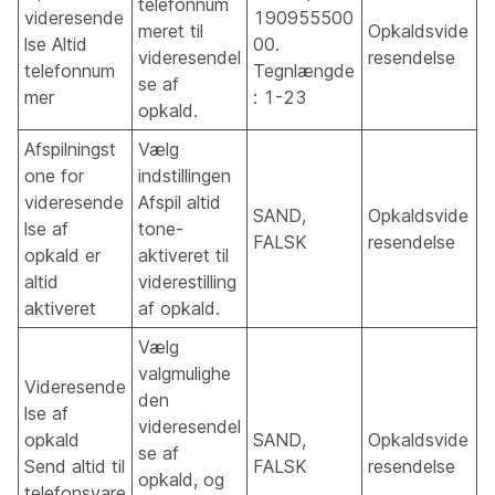
telefonnum
videresende
190955500
meret til
Opkaldsvide
lse Altid
00.
videresendel
resendelse
telefonnum
Tegnlængde
se af
mer
: 1-23
opkald.
Afspilningst
Vælg
one for
indstillingen
videresende
Afspil altid
SAND,
Opkaldsvide
lse af
tone-
FALSK
resendelse
opkald er
aktiveret til
altid
viderestilling
aktiveret
af opkald.
Vælg
valgmulighe
Videresende
den
lse af
videresendel
opkald
SAND,
Opkaldsvide
se af
Send altid til
FALSK
resendelse
opkald, og
telefonsvare