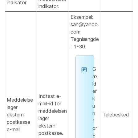
indikator
indikator.
Eksempel:
san@yahoo.
com
Tegnlængde
: 1-30
G
æ
ld
er
Indtast e-
k
Meddelelse
mail-id for
u
lager
meddelelsen
n
ekstern
Talebesked
lager
f
postkasse
ekstern
or
e-mail
postkasse.
E