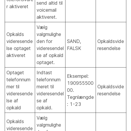
send altid til
r aktiveret
voicemail
aktiveret.
Vælg
Opkalds
valgmulighe
videresende
den for
SAND,
Opkaldsvide
lse optaget
videresendel
FALSK
resendelse
aktiveret
se af opkald
optaget.
Optaget
Indtast
Eksempel:
telefonnum
telefonnum
190955500
mer til
meret til
Opkaldsvide
00.
videresende
videresendel
resendelse
Tegnlængde
lse af
se af
: 1-23
opkald
opkald.
Vælg
Opkalds
valgmulighe
videresende