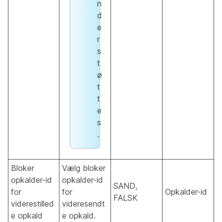
n
d
e
r
s
t
ø
t
t
e
s
.
Bloker
Vælg bloker
opkalder-id
opkalder-id
SAND,
for
for
Opkalder-id
FALSK
viderestilled
videresendt
e opkald
e opkald.