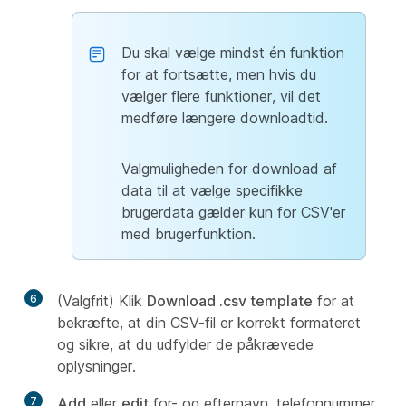
Du skal vælge mindst én funktion
for at fortsætte, men hvis du
vælger flere funktioner, vil det
medføre længere downloadtid.
Valgmuligheden for download af
data til at vælge specifikke
brugerdata gælder kun for CSV'er
med brugerfunktion.
6
(Valgfrit) Klik
Download .csv template
for at
bekræfte, at din CSV-fil er korrekt formateret
og sikre, at du udfylder de påkrævede
oplysninger.
7
Add
eller
edit
for- og efternavn, telefonnummer