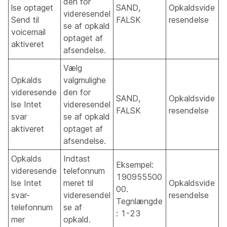
den for
lse optaget
SAND,
Opkaldsvide
videresendel
Send til
FALSK
resendelse
se af opkald
voicemail
optaget af
aktiveret
afsendelse.
Vælg
Opkalds
valgmulighe
videresende
den for
SAND,
Opkaldsvide
lse Intet
videresendel
FALSK
resendelse
svar
se af opkald
aktiveret
optaget af
afsendelse.
Opkalds
Indtast
Eksempel:
videresende
telefonnum
190955500
lse Intet
meret til
Opkaldsvide
00.
svar-
videresendel
resendelse
Tegnlængde
telefonnum
se af
: 1-23
mer
opkald.