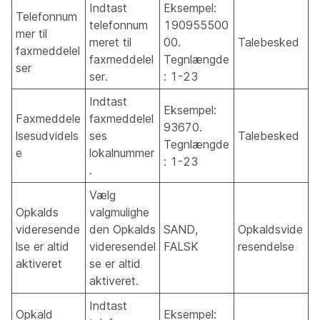
Indtast
Eksempel:
Telefonnum
telefonnum
190955500
mer til
meret til
00.
Talebesked
faxmeddelel
faxmeddelel
Tegnlængde
ser
ser.
: 1-23
Indtast
Eksempel:
Faxmeddele
faxmeddelel
93670.
lsesudvidels
ses
Talebesked
Tegnlængde
e
lokalnummer
: 1-23
.
Vælg
Opkalds
valgmulighe
videresende
den Opkalds
SAND,
Opkaldsvide
lse er altid
videresendel
FALSK
resendelse
aktiveret
se er altid
aktiveret.
Indtast
Opkald
Eksempel: