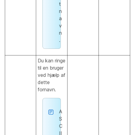
t
n
a
v
n
.
Du kan ringe
til en bruger
ved hjælp af
dette
fornavn.
A
S
C
II