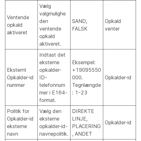
Vælg
valgmulighe
Ventende
den
SAND,
Opkald
opkald
ventende
FALSK
venter
aktiveret
opkald
aktiveret.
Indtast det
eksterne
Eksempel:
Eksternt
opkalder-
+19095550
Opkalder-id
ID-
000.
Opkalder-id
nummer
telefonnum
Tegnlængde
mer i E164-
: 1-23
format.
Politik for
Vælg den
DIREKTE
Opkalder-id
eksterne
LINJE,
Opkalder-id
eksterne
opkalder-id-
PLACERING
navn
navnepolitik.
, ANDET