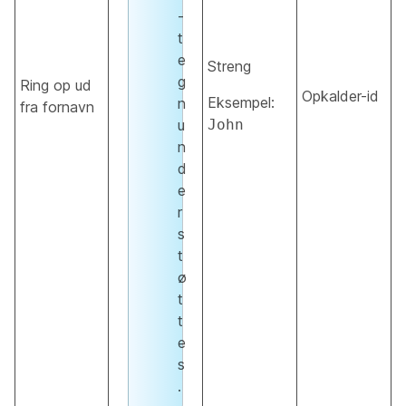
-
t
e
Streng
g
Ring op ud
Opkalder-id
Eksempel:
n
fra fornavn
u
John
n
d
e
r
s
t
ø
t
t
e
s
.