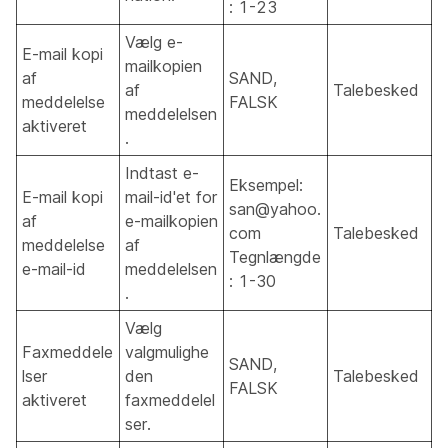
: 1-23
Vælg e-
E-mail kopi
mailkopien
af
SAND,
af
Talebesked
meddelelse
FALSK
meddelelsen
aktiveret
.
Indtast e-
Eksempel:
E-mail kopi
mail-id'et for
san@yahoo.
af
e-mailkopien
com
Talebesked
meddelelse
af
Tegnlængde
e-mail-id
meddelelsen
: 1-30
.
Vælg
Faxmeddele
valgmulighe
SAND,
lser
den
Talebesked
FALSK
aktiveret
faxmeddelel
ser.