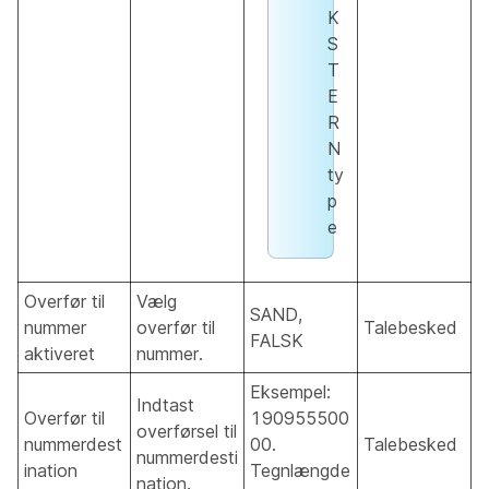
K
S
T
E
R
N
ty
p
e
Overfør til
Vælg
SAND,
nummer
overfør til
Talebesked
FALSK
aktiveret
nummer.
Eksempel:
Indtast
Overfør til
190955500
overførsel til
nummerdest
00.
Talebesked
nummerdesti
ination
Tegnlængde
nation.