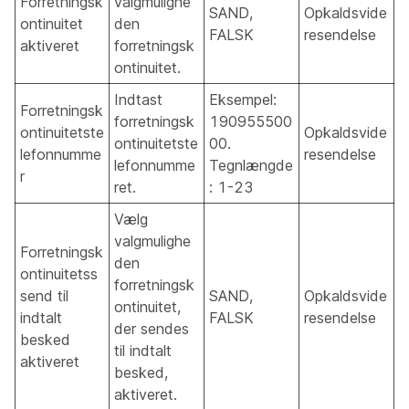
Forretningsk
valgmulighe
SAND,
Opkaldsvide
ontinuitet
den
FALSK
resendelse
aktiveret
forretningsk
ontinuitet.
Indtast
Eksempel:
Forretningsk
forretningsk
190955500
ontinuitetste
Opkaldsvide
ontinuitetste
00.
lefonnumme
resendelse
lefonnumme
Tegnlængde
r
ret.
: 1-23
Vælg
valgmulighe
Forretningsk
den
ontinuitetss
forretningsk
send til
SAND,
Opkaldsvide
ontinuitet,
indtalt
FALSK
resendelse
der sendes
besked
til indtalt
aktiveret
besked,
aktiveret.