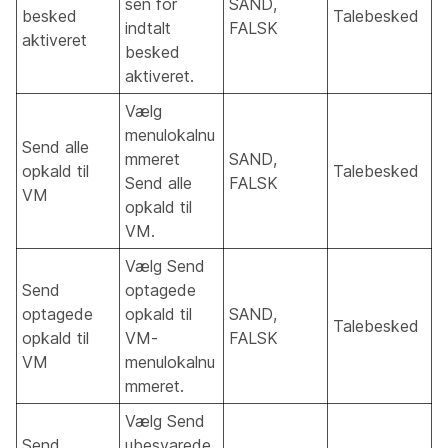
sen for
SAND,
besked
Talebesked
indtalt
FALSK
aktiveret
besked
aktiveret.
Vælg
menulokalnu
Send alle
mmeret
SAND,
opkald til
Talebesked
Send alle
FALSK
VM
opkald til
VM.
Vælg Send
Send
optagede
optagede
opkald til
SAND,
Talebesked
opkald til
VM-
FALSK
VM
menulokalnu
mmeret.
Vælg Send
Send
ubesvarede