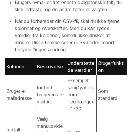
Brugers e-mail er det eneste obligatoriske felt, du
skal indtaste, og de andre felter er valgfrie.
Når du forbereder din CSV-fil, skal du ikke fjerne
kolonner og overskrifter. Men du kan rydde
værdier fra kolonner, som du ikke ønsker at
ændre. Disse tomme celler i CSV under import
betyder "ingen ændring".
Understøtte
Brugerfunkti
Kolonne
Beskrivelse
de værdier
on
Eksempel:
Indtast
san@yahoo.
Bruger-e-
Som
brugerens e-
com
mailadresse
standard
mail-id.
Tegnlængde
: 1-30
Vælg
menuudvidel
Indtalt