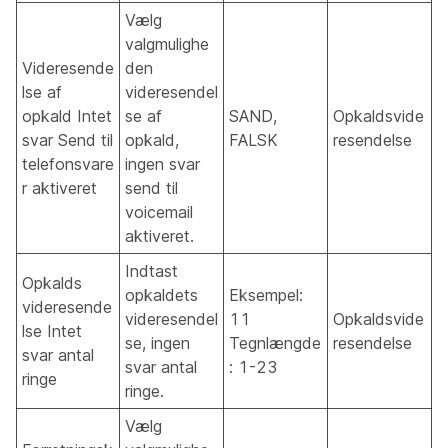
Vælg
valgmulighe
Videresende
den
lse af
videresendel
opkald Intet
se af
SAND,
Opkaldsvide
svar Send til
opkald,
FALSK
resendelse
telefonsvare
ingen svar
r aktiveret
send til
voicemail
aktiveret.
Indtast
Opkalds
opkaldets
Eksempel:
videresende
videresendel
11
Opkaldsvide
lse Intet
se, ingen
Tegnlængde
resendelse
svar antal
svar antal
: 1-23
ringe
ringe.
Vælg