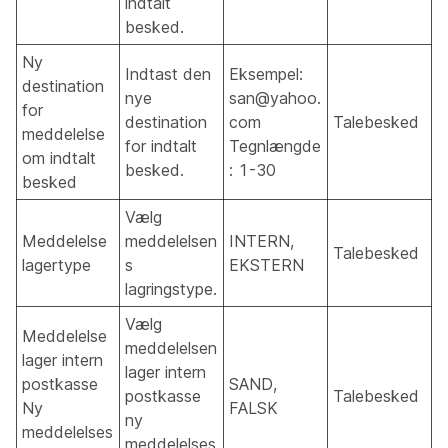
indtalt
besked.
Ny
Indtast den
Eksempel:
destination
nye
san@yahoo.
for
destination
com
Talebesked
meddelelse
for indtalt
Tegnlængde
om indtalt
besked.
: 1-30
besked
Vælg
Meddelelse
meddelelsen
INTERN,
Talebesked
lagertype
s
EKSTERN
lagringstype.
Vælg
Meddelelse
meddelelsen
lager intern
lager intern
postkasse
SAND,
postkasse
Talebesked
Ny
FALSK
ny
meddelelses
meddelelses