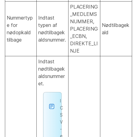
PLACERING
_MEDLEMS
Nummertyp
Indtast
NUMMER,
e for
typen af
Nødtilbagek
PLACERING
nødopkald
nødtilbagek
ald
_ECBN,
tilbage
aldsnummer.
DIREKTE_LI
NJE
Indtast
nødtilbagek
aldsnummer
et.
I
C
S
V
-
e