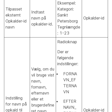
Eksempel:
Tilpasset
Kategori:
Indtast
eksternt
Sankt
navn på
Opkalder-id
Opkalder-id
Petersborg
opkalder-id.
navn
Tegnlængde
: 1-23
Radioknap
Der er
følgende
indstillinger:
Vælg, om du
FORNA
vil bruge vist
VN_EF
navn,
TERNA
fornavn,
VN
efternavn
Indstilling
eller et
EFTER
for navn på
brugerdefine
NAVN_
opkald til
Opkalder-id
ret navn