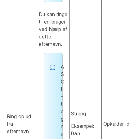
Du kan ringe
til en bruger
ved hjælp af
dette
efternavn.
A
S
C
II
-
t
e
Streng
Ring op ud
g
fra
Opkalder-id
Eksempel:
n
efternavn
u
Dan