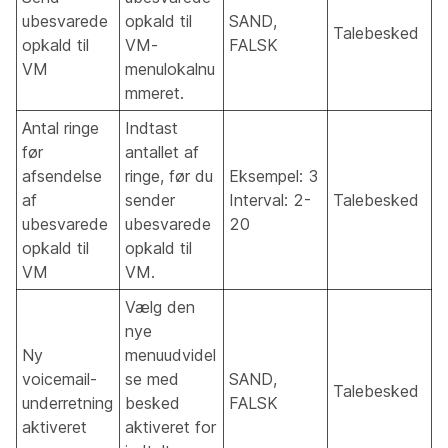
ubesvarede
opkald til
SAND,
Talebesked
opkald til
VM-
FALSK
VM
menulokalnu
mmeret.
Antal ringe
Indtast
før
antallet af
afsendelse
ringe, før du
Eksempel: 3
af
sender
Interval: 2-
Talebesked
ubesvarede
ubesvarede
20
opkald til
opkald til
VM
VM.
Vælg den
nye
Ny
menuudvidel
voicemail-
se med
SAND,
Talebesked
underretning
besked
FALSK
aktiveret
aktiveret for