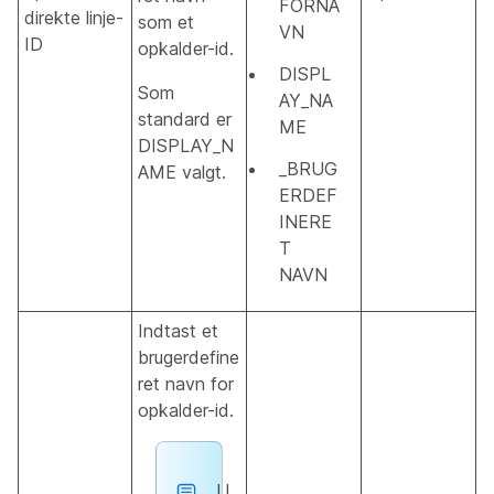
FORNA
direkte linje-
som et
VN
ID
opkalder-id.
DISPL
Som
AY_NA
standard er
ME
DISPLAY_N
_BRUG
AME valgt.
ERDEF
INERE
T
NAVN
Indtast et
brugerdefine
ret navn for
opkalder-id.
U