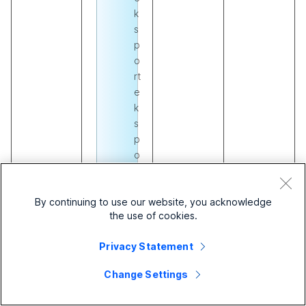
k
s
p
o
rt
e
k
s
p
o
rt
e
By continuing to use our website, you acknowledge
r
the use of cookies.
e
s
Privacy Statement
e
n
Change Settings
t
o