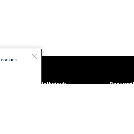
 cookies.
aitteet
Ratkaisut:
Resurssi
uulokkeet
Koulutus
Lataukset
amerat
Terveydenhuolto
Liity testi
esk-sarja
Julkishallinto
Verkkokurss
oom-sarja
Rahoitus
Integraatio