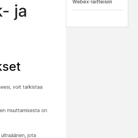
Webex-laitteisiin
- ja
kset
esi, voit tarkistaa
ten muuttamisesta on
 ultraäänen, jota