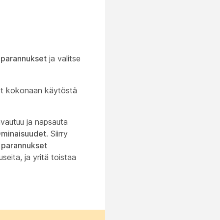
parannukset
ja valitse
ot kokonaan käytöstä
avautuu ja napsauta
minaisuudet
. Siirry
 parannukset
seita, ja yritä toistaa