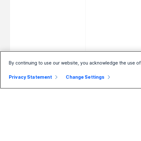
By continuing to use our website, you acknowledge the use of
Privacy Statement
Change Settings
Pienyritys
Enterprise
L
Hinnoittelu
Webex Suite
K
Webex-sovellus
Calling
K
Meetings
Meetings
D
Calling
Viestit
R