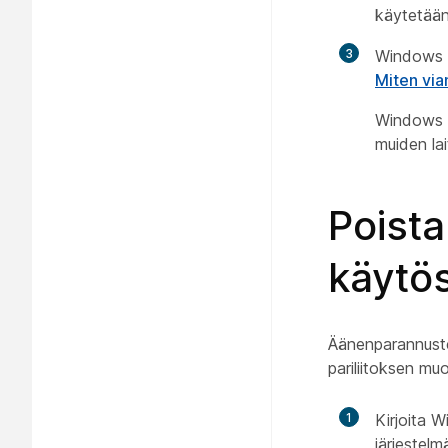
käytetään
3
Windows 7
Miten vi
Windows 1
muiden lai
Poist
käytö
Äänenparannusten
pariliitoksen mu
1
Kirjoita 
järjestelm