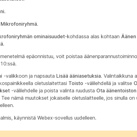
ni
.
a
Mikrofoniryhmä
.
krofoniryhmän ominaisuudet
-kohdassa alas kohtaan
Äänen 
tä
.
menetelmä epäonnistuu, voit poistaa äänenparannustoiminn
10:ssä.
i
-valikkoon ja napsauta
Lisää ääniasetuksia
. Valintaikkuna 
kospainikkeella oletuslaitettasi
Toisto
-välilehdellä ja valitse
O
kset
-välilehdelle ja poista valinta ruudusta
Ota äänentoiston
. Tee nämä muutokset jokaiselle oletuslaitteelle, jos sinulla on u
elleen.
valmis, käynnistä Webex-sovellus uudelleen.