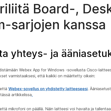
riliitä Board-, Desk
-sarjojen kanssa
ta yhteys- ja ääniasetu
distämään Webex App for Windows -sovellusta Cisco-laitteese
set varmistaaksesi, että kaikki on määritetty oikein:
 että
Webex-sovellus on yhdistetty laitteeseesi
. Ääniasetus
a tässä artikkelissa
.
että mikrofoni on päällä. Näin laitteesi voi havaita ja tallentaa