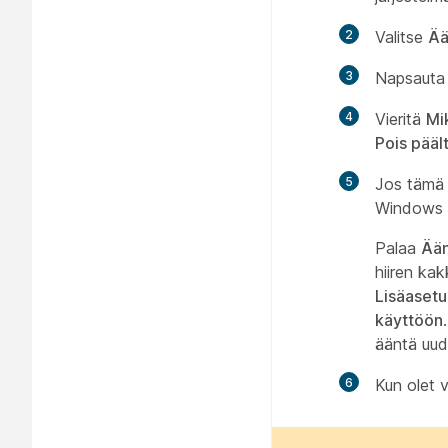
2
Valitse
Ää
3
Napsaut
4
Vieritä
Mi
Pois pääl
5
Jos tämä 
Windows 
Palaa
Ään
hiiren kak
Lisäasetu
käyttöön
ääntä uud
6
Kun olet 