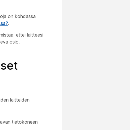
toja on kohdassa
ssa?
.
taa, ettei laitteesi
leva osio.
kset
den laitteiden
tavan tietokoneen