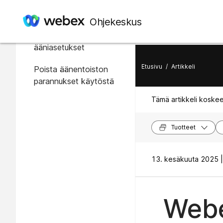
Tässä artikkelissa
Ohjekeskus
Tarkista yhteys- ja
ääniasetukset
Etusivu
/
Artikkeli
Poista äänentoiston
parannukset käytöstä
Tämä artikkeli koskee
Tuotteet
13. kesäkuuta 2025 |
Webe