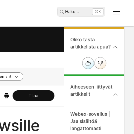
Haku
...
⌘K
Oliko tästä
artikkelista apua?
emallit
Aiheeseen liittyvät
artikkelit
Tilaa
Webex-sovellus |
sille
Jaa sisältöä
langattomasti