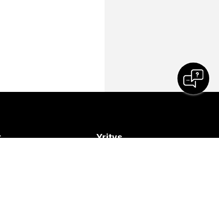
t
Yritys
Cisco
neuvotteluun
Ota yhteys tukeen
it
Ota yhteys myyntiin
t
Webex Blog