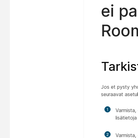
ei pa
Room
Tarkis
Jos et pysty yh
seuraavat asetuk
1
Varmista,
lisätietoj
2
Varmista, 