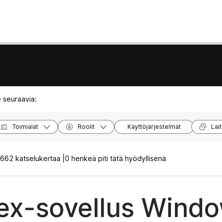
 seuraavia:
Toimialat
Roolit
Käyttöjärjestelmät
Lait
662 katselukertaa |
0 henkeä piti tätä hyödyllisenä
x-sovellus Window