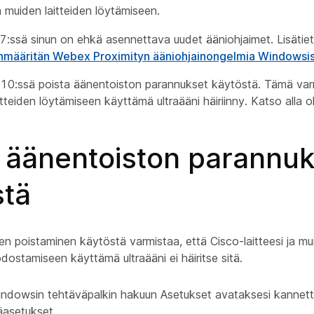
 muiden laitteiden löytämiseen.
:ssä sinun on ehkä asennettava uudet ääniohjaimet. Lisätie
anmääritän Webex Proximityn ääniohjainongelmia Windowsi
0:ssä poista äänentoiston parannukset käytöstä. Tämä varmis
tteiden löytämiseen käyttämä ultraääni häiriinny. Katso alla o
a äänentoiston parannu
stä
 poistaminen käytöstä varmistaa, että Cisco-laitteesi ja mui
odostamiseen käyttämä ultraääni ei häiritse sitä.
Windowsin tehtäväpalkin hakuun
Asetukset
avataksesi kannet
äasetukset.