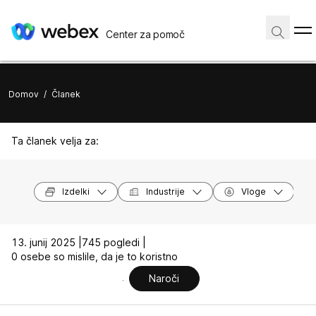
Center za pomoč
Domov
/
Članek
Ta članek velja za:
Izdelki
Industrije
Vloge
13. junij 2025 |
745 pogledi |
0 osebe so mislile, da je to koristno
Naroči