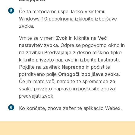
5
Če ta metoda ne uspe, lahko v sistemu
Windows 10 popolnoma izklopite izboljšave
zvoka.
Vrnite se v meni
Zvok
in kliknite na
Več
nastavitev zvoka
. Odpre se pogovorno okno in
na zavihku
Predvajanje
z desno miškino tipko
kliknite privzeto napravo in izberite
Lastnosti
.
Pojdite na zavihek
Napredno
in počistite
potrditveno polje
Omogoči izboljšave zvoka
.
Če jih imate več, naredite te spremembe za
vsako privzeto napravo in poskusite znova
predvajati zvok.
6
Ko končate, znova zaženite aplikacijo Webex.