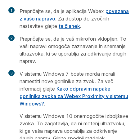
1
Prepričajte se, da je aplikacija Webex
povezana
z vašo napravo
. Za dostop do zvočnih
nastavitev glejte
ta članek
.
2
Prepričajte se, da je vaš mikrofon vklopljen. To
vaši napravi omogoča zaznavanje in snemanje
ultrazvoka, ki se uporablja za odkrivanje drugih
naprav.
3
V sistemu Windows 7 boste morda morali
namestiti nove gonilnike za zvok. Za več
informacij glejte
Kako odpravim napake
gonilnika zvoka za Webex Proximity v sistemu
Windows?
.
V sistemu Windows 10 onemogočite izboljšave
zvoka. To zagotavlja, da ni motenj ultrazvoku,
ki ga vaša naprava uporablja za odkrivanje
drugih naprav. Glejte spodnji razdelek.