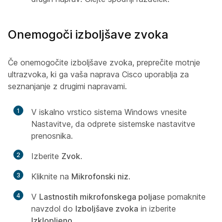
Onemogoči izboljšave zvoka
Če onemogočite izboljšave zvoka, preprečite motnje
ultrazvoka, ki ga vaša naprava Cisco uporablja za
seznanjanje z drugimi napravami.
1
V iskalno vrstico sistema Windows vnesite
Nastavitve
, da odprete sistemske nastavitve
prenosnika.
2
Izberite
Zvok
.
3
Kliknite na
Mikrofonski niz
.
4
V
Lastnostih mikrofonskega polja
se pomaknite
navzdol do
Izboljšave zvoka
in izberite
Izklopljeno
.