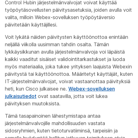
Control Hubin järjestelmänvalvojat voivat käyttää
työpöytäsovellusten päivitysasetuksia, joiden avulla voit
valita, milloin Webex-sovelluksen työpöytäversio
päivitetään käyttäjillesi.
Voit lykätä näiden päivitysten käyttöönottoa enintään
neljällä viikolla uusimman tahdin osalta. Tämän
lykkäysikkunan avulla järjestelmänvalvoja voi läpäistä
kaikki vaaditut sisäiset validointitarkastukset ja luoda
myös materiaalia, joka tukee yrityksen laajuista Webexin
päivitystä tai käyttöönottoa. Määritetyt käyttäjät, kuten
IT-järjestelmänvalvojat, voivat vastaanottaa päivityksiä
heti, kun Cisco julkaisee ne.
Webex-sovelluksen
julkaisutiedot
ovat saatavilla, jotta voit lukea
päivityksen muutoksista.
Tämä tasapainoinen lähestymistapa antaa
järjestelmänvalvojille mahdollisuuden vastata
sidosryhmien, kuten tietoturvatiiminsä, tarpeisiin ja