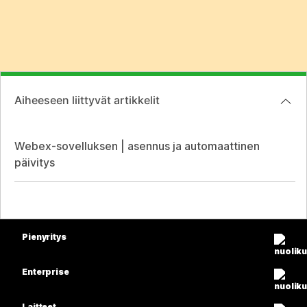
Aiheeseen liittyvät artikkelit
Webex-sovelluksen | asennus ja automaattinen
päivitys
Pienyritys
Hinnoittelu
Enterprise
Webex-sovellus
Webex Suite
Laitteet