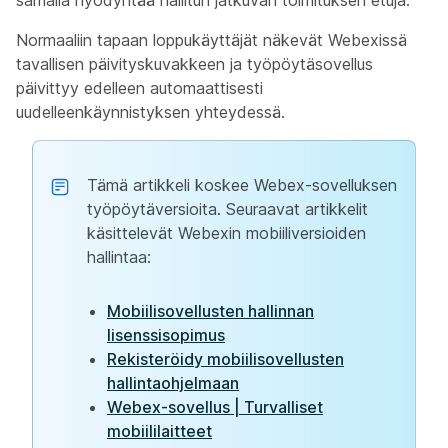
samalla hyödyntää hallitun jatkuvan toimituksen etuja.
Normaaliin tapaan loppukäyttäjät näkevät Webexissä
tavallisen päivityskuvakkeen ja työpöytäsovellus
päivittyy edelleen automaattisesti
uudelleenkäynnistyksen yhteydessä.
Tämä artikkeli koskee Webex-sovelluksen
työpöytäversioita. Seuraavat artikkelit
käsittelevät Webexin mobiiliversioiden
hallintaa:
Mobiilisovellusten hallinnan
lisenssisopimus
Rekisteröidy mobiilisovellusten
hallintaohjelmaan
Webex-sovellus | Turvalliset
mobiililaitteet