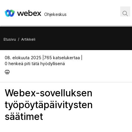
Ohjekeskus
Etusivu
/
Artikkeli
08. elokuuta 2025 |
765 katselukertaa |
0 henkeä piti tätä hyödyllisenä
Webex-sovelluksen
työpöytäpäivitysten
säätimet