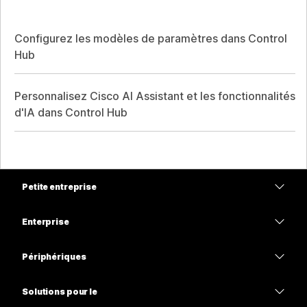
Configurez les modèles de paramètres dans Control
Hub
Personnalisez Cisco AI Assistant et les fonctionnalités
d'IA dans Control Hub
Petite entreprise
Tarifs
Enterprise
Application Webex
Webex Suite
Périphériques
Meetings
Calling
Casques
Calling
Solutions pour le
Meetings