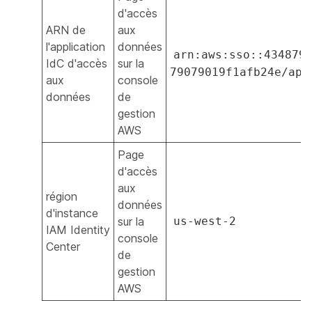
d'accès
ARN de
aux
l'application
données
arn:aws:sso::434879
IdC d'accès
sur la
79079019f1afb24e/apl
aux
console
données
de
gestion
AWS
Page
d'accès
aux
région
données
d'instance
sur la
us-west-2
IAM Identity
console
Center
de
gestion
AWS