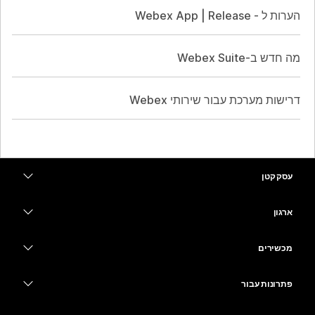
הערות ל - Webex App | Release
מה חדש ב-Webex Suite
דרישות מערכת עבור שירותי Webex
עסק קטן
מחירים
ארגון
יישום Webex
Webex Suite
מכשירים
Meetings
Calling
אוזניות
Calling
פתרונות עבור
Meetings
מצלמות
חינוך
העברת הודעות