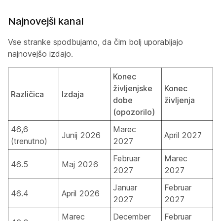
Najnovejši kanal
Vse stranke spodbujamo, da čim bolj uporabljajo
najnovejšo izdajo.
Konec
življenjske
Konec
Različica
Izdaja
dobe
življenja
(opozorilo)
46,6
Marec
Junij 2026
April 2027
(trenutno)
2027
Februar
Marec
46.5
Maj 2026
2027
2027
Januar
Februar
46.4
April 2026
2027
2027
Marec
December
Februar