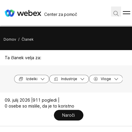
Center za pomoč
Domov
/
Članek
Ta članek velja za:
Izdelki
Industrije
Vloge
09. julij 2026 |
911 pogledi |
0 osebe so mislile, da je to koristno
Naroči