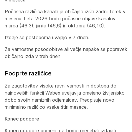
Počasna različica kanala je običajno izšla zadnji torek v
mesecu. Leta 2026 bodo počasne objave kanalov
marca (46,3), junija (46,6) in oktobra (46,10).
Izdaje se postopoma uvajajo v 7 dneh.
Za varnostne posodobitve ali večje napake se popravek
običajno izda v treh dneh.
Podprte različice
Za zagotovitev visoke ravni varnosti in dostopa do
najnovejših funkcij Webex uveljavlja omejeno življenjsko
dobo svojih namiznih odjemalcev. Predpisuje novo
minimalno različico vsake štiri mesece.
Konec podpore
Konec podpore
pomeni, da bomo prenehali izdajati