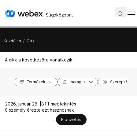
Súgóközpont
Kezdőlap
/
Cikk
A cikk a következőre vonatkozik:
Termékek
Iparágak
Szerepkörök
2026. január 28. |
811 megtekintés |
0 személy érezte ezt hasznosnak
Előfizetés