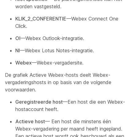
worden vastgesteld.
KLIK_2_CONFERENTIE
—Webex Connect One
Click.
OI
—Webex Outlook-integratie.
NI
—Webex Lotus Notes-integratie.
Webex
—Webex-vergadersite.
De grafiek Actieve Webex-hosts deelt Webex-
vergaderingshosts in op basis van de volgende
voorwaarden.
Geregistreerde host
—Een host die een Webex-
hostaccount heeft.
Actieve host
— Een host die minstens één
Webex-vergadering per maand heeft ingepland.
Een actieve host wordt ook beschouwd als een