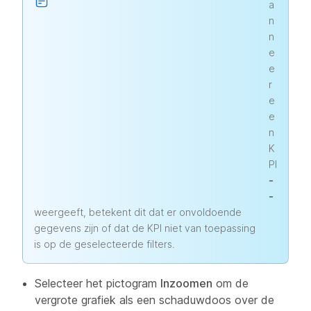
a
n
n
e
e
r
e
e
n
K
PI
-
-
weergeeft, betekent dit dat er onvoldoende
gegevens zijn of dat de KPI niet van toepassing
is op de geselecteerde filters.
Selecteer het pictogram
Inzoomen
om de
vergrote grafiek als een schaduwdoos over de