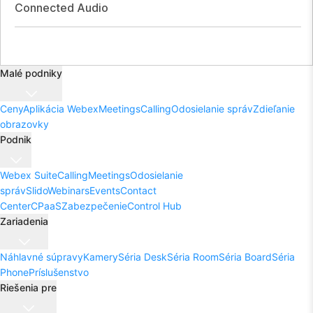
Connected Audio
Malé podniky
Ceny
Aplikácia Webex
Meetings
Calling
Odosielanie správ
Zdieľanie
obrazovky
Podnik
Webex Suite
Calling
Meetings
Odosielanie
správ
Slido
Webinars
Events
Contact
Center
CPaaS
Zabezpečenie
Control Hub
Zariadenia
Náhlavné súpravy
Kamery
Séria Desk
Séria Room
Séria Board
Séria
Phone
Príslušenstvo
Riešenia pre