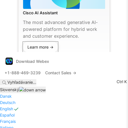
Cisco AI Assistant
The most advanced generative AI-
powered platform for hybrid work
and customer experience.
Learn more →
Download Webex
+1-888-469-3239
Contact Sales →
Ctrl K
Vyhľadávanie
...
Slovenský
Dansk
Deutsch
English
Español
Français
Italiano