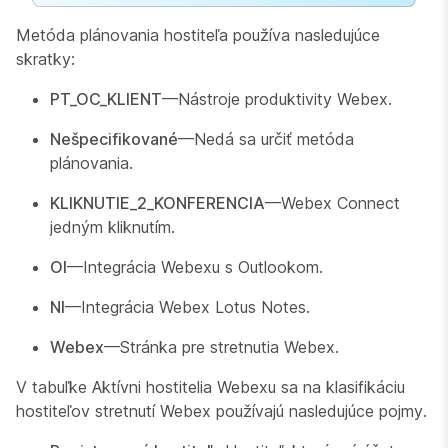
Metóda plánovania hostiteľa používa nasledujúce
skratky:
PT_OC_KLIENT
—Nástroje produktivity Webex.
Nešpecifikované
—Nedá sa určiť metóda
plánovania.
KLIKNUTIE_2_KONFERENCIA
—Webex Connect
jedným kliknutím.
OI
—Integrácia Webexu s Outlookom.
NI
—Integrácia Webex Lotus Notes.
Webex
—Stránka pre stretnutia Webex.
V tabuľke Aktívni hostitelia Webexu sa na klasifikáciu
hostiteľov stretnutí Webex používajú nasledujúce pojmy.