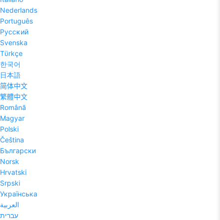
Nederlands
Português
Pyccĸий
Svenska
Tϋrkçe
한국어
日本語
简体中文
繁體中文
Română
Magyar
Polski
Čeština
Български
Norsk
Hrvatski
Srpski
Українська
العربية
עברית