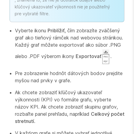
kľúčový ukazovateľ výkonnosti nie je použiteľný
pre vybraté filtre.
Vyberte ikonu
Priblížiť
, čím zobrazíte zväčšený
graf ako tieňový rámček nad webovou stránkou.
Každý graf môžete exportovať ako súbor .PNG
alebo .PDF výberom ikony
Exportovať
.
Pre zobrazenie hodnôt dátových bodov prejdite
myšou nad prvky v grafe.
Ak chcete zobraziť kľúčový ukazovateľ
výkonnosti (KPI) vo formáte grafu, vyberte
názov KPI. Ak chcete zobraziť skupinu grafov,
rozbaľte panel prehľadu, napríklad
Celkový počet
stretnutí
.
V každom grafe si môžete vybrať jednotlivé