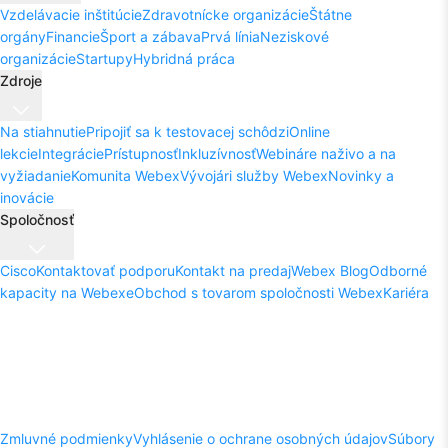
Vzdelávacie inštitúcie
Zdravotnícke organizácie
Štátne
orgány
Financie
Šport a zábava
Prvá línia
Neziskové
organizácie
Startupy
Hybridná práca
Zdroje
Na stiahnutie
Pripojiť sa k testovacej schôdzi
Online
lekcie
Integrácie
Prístupnosť
Inkluzívnosť
Webináre naživo a na
vyžiadanie
Komunita Webex
Vývojári služby Webex
Novinky a
inovácie
Spoločnosť
Cisco
Kontaktovať podporu
Kontakt na predaj
Webex Blog
Odborné
kapacity na Webexe
Obchod s tovarom spoločnosti Webex
Kariéra
Zmluvné podmienky
Vyhlásenie o ochrane osobných údajov
Súbory