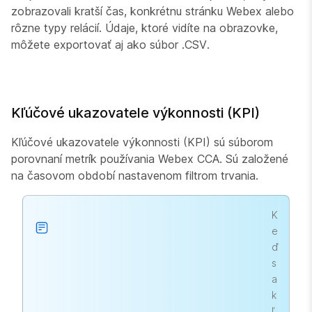
zobrazovali kratší čas, konkrétnu stránku Webex alebo
rôzne typy relácií. Údaje, ktoré vidíte na obrazovke,
môžete exportovať aj ako súbor .CSV.
Kľúčové ukazovatele výkonnosti (KPI)
Kľúčové ukazovatele výkonnosti (KPI) sú súborom
porovnaní metrík používania Webex CCA. Sú založené
na časovom období nastavenom filtrom trvania.
K
e
ď
s
a
k
ľ