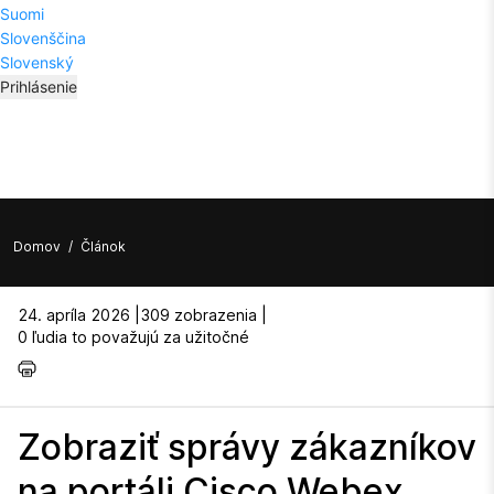
Suomi
Slovenščina
Slovenský
Prihlásenie
Domov
/
Článok
24. apríla 2026 |
309 zobrazenia |
0 ľudia to považujú za užitočné
Zobraziť správy zákazníkov
na portáli Cisco Webex