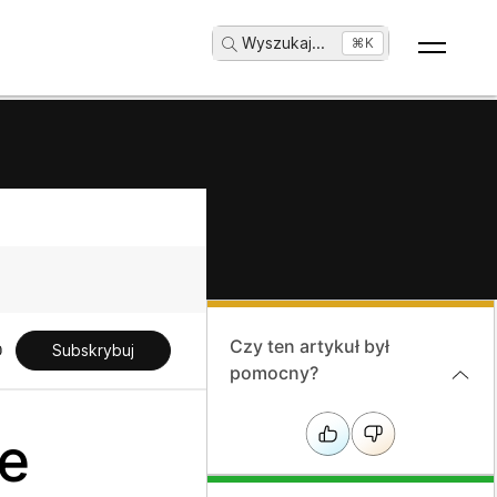
Wyszukaj
...
⌘K
Czy ten artykuł był
Subskrybuj
pomocny?
e