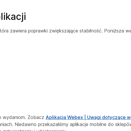
ikacji
tóra zawiera poprawki zwiększające stabilność. Poniższa wer
zym wydaniom. Zobacz
Aplikacja Webex | Uwagi dotyczące w
iach. Niedawno przekazaliśmy aplikacje mobilne do sklepów