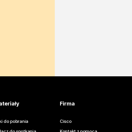
teriały
Firma
iki do pobrania
Cisco
łącz do spotkania
Kontakt z pomocą