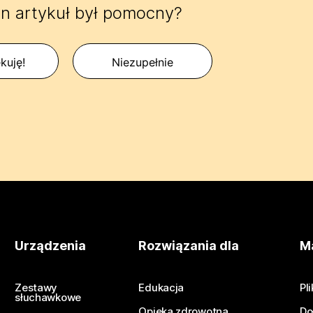
n artykuł był pomocny?
kuję!
Niezupełnie
Urządzenia
Rozwiązania dla
Ma
Zestawy
Edukacja
Pl
słuchawkowe
Opieka zdrowotna
Do