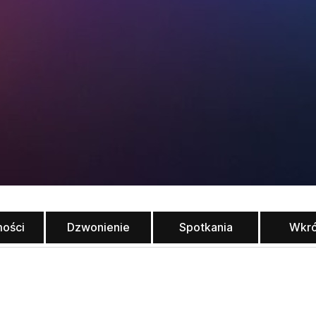
ości
Dzwonienie
Spotkania
Wkr