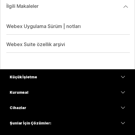
İlgili Makaleler
Webex Uygulama Sürüm | notları
Webex Suite özellik arşivi
Küçük İşletme
Fiyatlar
Kurumsal
Webex Uygulaması
Webex Suite
Cihazlar
Meetings
Calling
kulaklıklar
Calling
Şunlar İçin Çözümler:
Meetings
Kameralar
Eğitim
Mesajlaşma