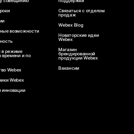
у совещанию
поддержки
роки
Связаться с отделом
продаж
ии
Webex Blog
ные возможности
Новаторские идеи
Webex
ность
Магазин
 в режиме
брендированной
 времени и по
продукции Webex
Вакансии
во Webex
чики Webex
и инновации