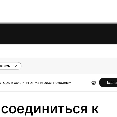
истемы
которые сочли этот материал полезным
Подпи
исоединиться к