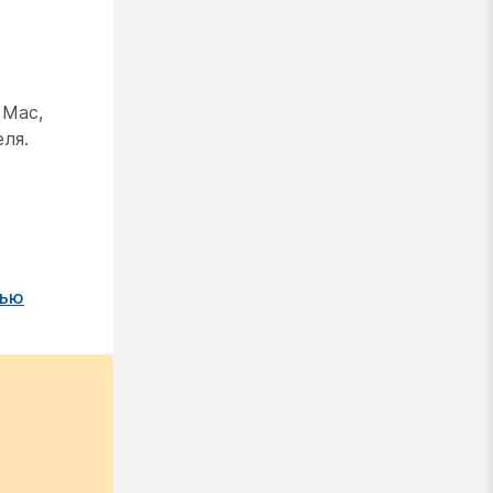
 Mac,
еля.
щью