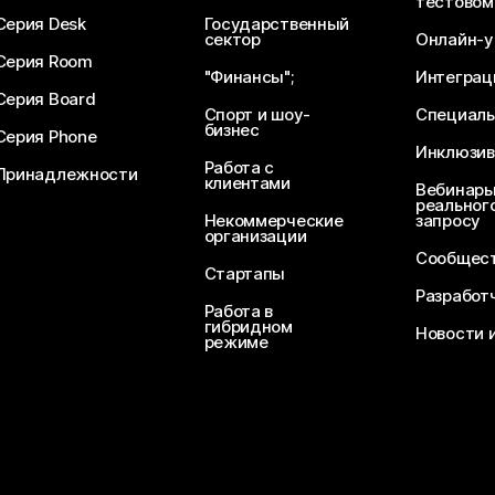
тестовом
Серия Desk
Государственный
сектор
Онлайн-у
Серия Room
"Финансы";
Интеграц
Серия Board
Спорт и шоу-
Специаль
бизнес
Серия Phone
Инклюзив
Работа с
Принадлежности
клиентами
Вебинары
реального
Некоммерческие
запросу
организации
Сообщест
Стартапы
Разработ
Работа в
гибридном
Новости 
режиме