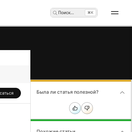
Поиск
...
⌘K
Была ли статья полезной?
саться
Похожие статьи