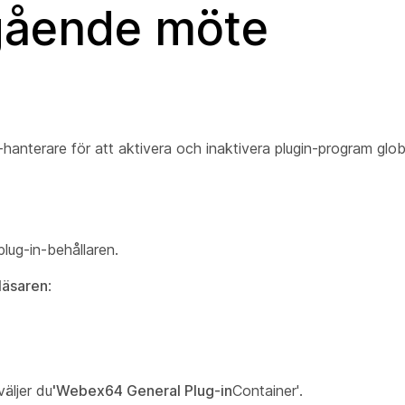
ågående möte
anterare för att aktivera och inaktivera plugin-program globa
lug-in-behållaren.
läsaren
:
äljer du
'Webex64 General Plug-in
Container'.