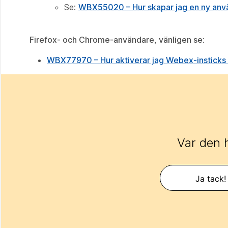
Se:
WBX55020 – Hur skapar jag en ny anvä
Firefox- och Chrome-användare, vänligen se
:
WBX77970 – Hur aktiverar jag Webex-insticks p
Var den 
Ja tack!