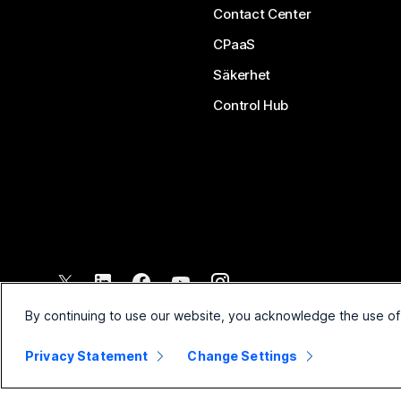
Contact Center
CPaaS
Säkerhet
Control Hub
©
2026
Cisco och/eller dess dotterbolag. Med ensamrätt.
By continuing to use our website, you acknowledge the use of
Privacy Statement
Change Settings