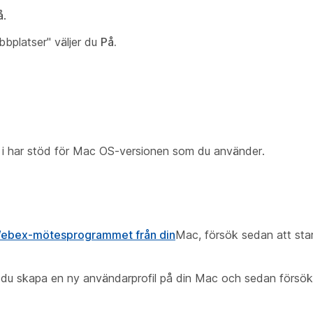
å
.
bbplatser" väljer du
På.
i har stöd för Mac OS-versionen som du använder.
 Webex-mötesprogrammet från din
Mac, försök sedan att start
 du skapa en ny användarprofil på din Mac och sedan försöka