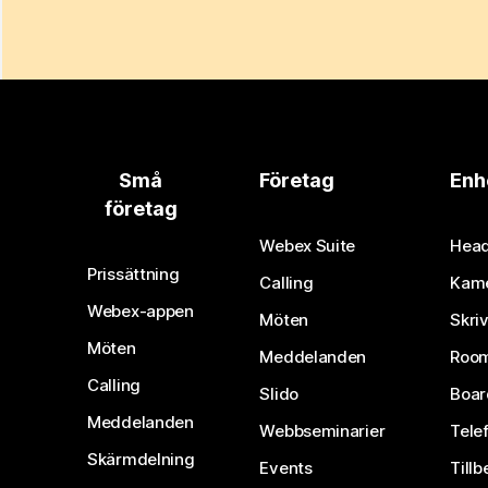
Små
Företag
Enh
företag
Webex Suite
Head
Prissättning
Calling
Kam
Webex-appen
Möten
Skri
Möten
Meddelanden
Room
Calling
Slido
Boar
Meddelanden
Webbseminarier
Tele
Skärmdelning
Events
Tillb