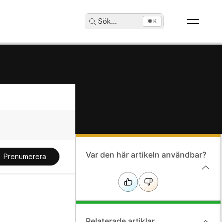
Sök
...
⌘K
Var den här artikeln användbar?
Prenumerera
Relaterade artiklar