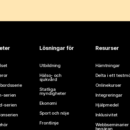
eter
Lösningar för
Resurser
set
Utbildning
Hämtningar
eror
Hälso- och
Delta i ett testm
sjukvård
vbordsserie
Onlinekurser
Statliga
myndigheter
-serien
Integreringar
Ekonomi
d-serien
Hjälpmedel
Sport och nöje
fonserien
Inklusivitet
Frontlinje
ehör
Webbseminarier 
begäran