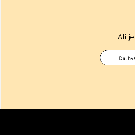
Ali j
Da, hva