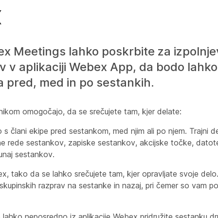
x
x Meetings lahko poskrbite za izpolnje
 v aplikaciji Webex App, da bodo lahko
a pred, med in po sestankih.
nikom omogočajo, da se srečujete tam, kjer delate:
o s člani ekipe pred sestankom, med njim ali po njem. Trajni d
 rede sestankov, zapiske sestankov, akcijske točke, datot
unaj sestankov.
ex, tako da se lahko srečujete tam, kjer opravljate svoje del
z skupinskih razprav na sestanke in nazaj, pri čemer so vam
 lahko neposredno iz aplikacije Webex pridružite sestanku d