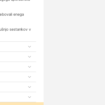
rebovali enega
kušnjo sestankov v