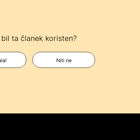
e bil ta članek koristen?
la!
Niti ne