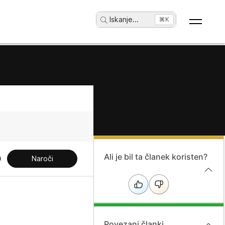
Iskanje
...
⌘K
Ali je bil ta članek koristen?
Naroči
Povezani članki