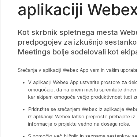
aplikaciji Webe
Kot skrbnik spletnega mesta Webe
predpogojev za izkušnjo sestankov
Meetings bolje sodelovali kot ekip
Srečanja v aplikaciji Webex App vam in vašim uporab
V aplikaciji Webex App ustvarite prostore za del
omogočajo, da na enem mestu spremljate dnevne
kar ekipam omogoča večjo produktivnost tudi z
Pridružite se srečanjem Webex iz aplikacije Web
iz aplikacije Webex lahko preprosto prehajate i
informacije o projektu vedno na dosegu roke.
S pomočjo več bližnjic in seznama sestankov se