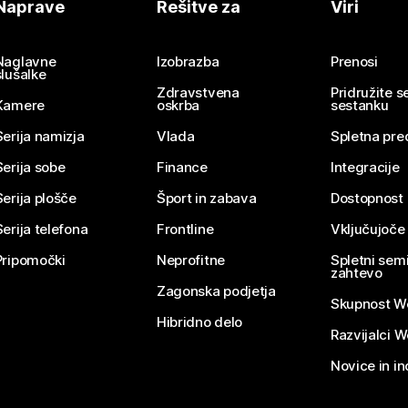
Naprave
Rešitve za
Viri
Naglavne
Izobrazba
Prenosi
slušalke
Zdravstvena
Pridružite 
Kamere
oskrba
sestanku
Serija namizja
Vlada
Spletna pre
Serija sobe
Finance
Integracije
Serija plošče
Šport in zabava
Dostopnost
Serija telefona
Frontline
Vključujoče
Pripomočki
Neprofitne
Spletni semi
zahtevo
Zagonska podjetja
Skupnost W
Hibridno delo
Razvijalci 
Novice in in