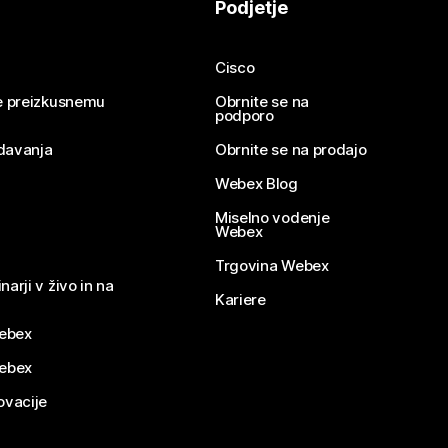
Podjetje
Cisco
se preizkusnemu
Obrnite se na
podporo
davanja
Obrnite se na prodajo
Webex Blog
Miselno vodenje
Webex
Trgovina Webex
narji v živo in na
Kariere
ebex
Webex
ovacije