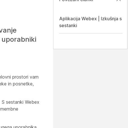
Aplikacija Webex | Izkušnja s
sestanki
vanje
 uporabniki
elovni prostori vam
eke in posnetke,
o. S sestanki Webex
 pomembne
rugega uporabnika