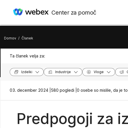
Center za pomoč
Domov
/
Članek
Ta članek velja za:
Izdelki
Industrije
Vloge
03. december 2024 |
580 pogledi |
0 osebe so mislile, da je to
Predpogoji za i