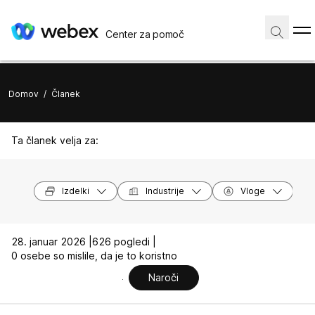
Center za pomoč
Domov
/
Članek
Ta članek velja za:
Izdelki
Industrije
Vloge
28. januar 2026 |
626 pogledi |
0 osebe so mislile, da je to koristno
Naroči