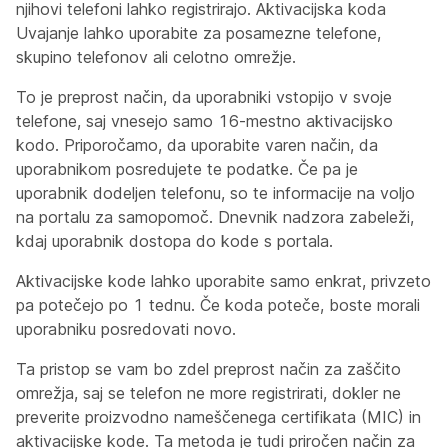
njihovi telefoni lahko registrirajo. Aktivacijska koda
Uvajanje lahko uporabite za posamezne telefone,
skupino telefonov ali celotno omrežje.
To je preprost način, da uporabniki vstopijo v svoje
telefone, saj vnesejo samo 16-mestno aktivacijsko
kodo. Priporočamo, da uporabite varen način, da
uporabnikom posredujete te podatke. Če pa je
uporabnik dodeljen telefonu, so te informacije na voljo
na portalu za samopomoč. Dnevnik nadzora zabeleži,
kdaj uporabnik dostopa do kode s portala.
Aktivacijske kode lahko uporabite samo enkrat, privzeto
pa potečejo po 1 tednu. Če koda poteče, boste morali
uporabniku posredovati novo.
Ta pristop se vam bo zdel preprost način za zaščito
omrežja, saj se telefon ne more registrirati, dokler ne
preverite proizvodno nameščenega certifikata (MIC) in
aktivacijske kode. Ta metoda je tudi priročen način za