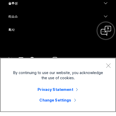
Calling
솔루션
Meetings
카메라
교육
메시징
메시징
리소스
Desk 시리즈
의료 서비스
화면 공유
다운로드
Slido
Room 시리즈
회사
정부
테스트 미팅 참여하기
Webinars
Cisco
Board 시리즈
재무
온라인 학습
이벤트
지원 연락처
전화 시리즈
스포츠 및 엔터테인먼트
통합
Contact Center
영업팀에 문의
보조 프로그램
최전선
접근성
CPaaS
약관 및 조건
Webex Blog
By continuing to use our website, you acknowledge
비영리
개인 정보 보호 정책
포용성
보안
the use of cookies.
Webex 사고적 리더십
쿠키
스타트업
실시간 및 주문형 웨비나
Control Hub
Privacy Statement
Webex Merch 스토어
등록 상표
하이브리드 작업
Webex 커뮤니티
©
2026
Cisco 및/또는 관련 제휴. All rights reserved.
경력
Change Settings
Webex 개발자