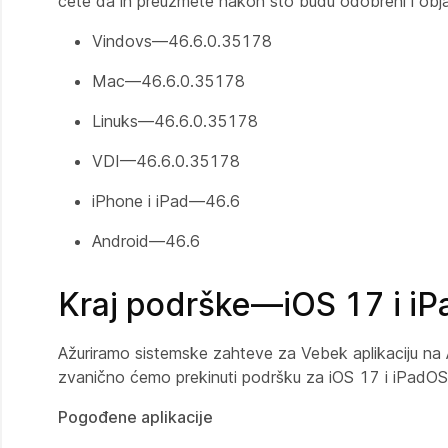
ćete da ih preuzmete nakon što budu odobreni i objav
Vindovs—46.6.0.35178
Mac—46.6.0.35178
Linuks—46.6.0.35178
VDI—46.6.0.35178
iPhone i iPad—46.6
Android—46.6
Kraj podrške—iOS 17 i i
Ažuriramo sistemske zahteve za Vebek aplikaciju na A
zvanično ćemo prekinuti podršku za iOS 17 i iPadOS
Pogođene aplikacije