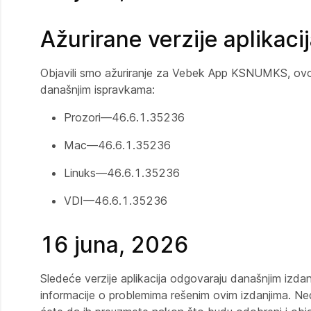
Ažurirane verzije aplikaci
Objavili smo ažuriranje za Vebek App KSNUMKS, ovo až
današnjim ispravkama:
Prozori—46.6.1.35236
Mac—46.6.1.35236
Linuks—46.6.1.35236
VDI—46.6.1.35236
16 juna, 2026
Sledeće verzije aplikacija odgovaraju današnjim izda
informacije o problemima rešenim ovim izdanjima. Ned