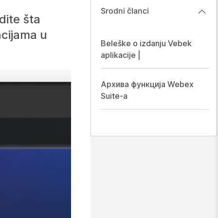
Srodni članci
dite šta
acijama u
Beleške o izdanju Vebek
aplikacije |
Архива функција Webex
Suite-а