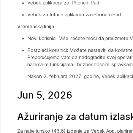
Vebek aplikacija za iPhone i iPad
Vebek za Intune aplikaciju za iPhone i iPad
Vremenska linija
Novi korisnici: Više nećete moći da preuzmete V
Postojeći korisnici: Možete nastaviti da koristi
Preporučujemo vam da nadogradite svoj operativn
najnovijim funkcijama i bezbednosnim ispravkam
Nakon 2. februara 2027. godine, Vebek aplikacij
Jun 5, 2026
Ažuriranje za datum izlas
Za naše junsko (46.6) izdanje za Vebek App, planira