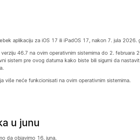
ebek aplikaciju za iOS 17 ili iPadOS 17, nakon 7. jula 2026. 
te verziju 46.7 na ovim operativnim sistemima do 2. februara 
i sistem pre ovog datuma kako biste bili sigurni da nastavit
a.
a više neće funkcionisati na ovim operativnim sistemima.
ka u junu
mo da objavimo 16. juna.