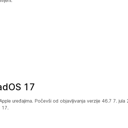
ljeni.
PadOS 17
pple uređajima. Počevši od objavljivanja verzije 46.7 7. jula
 17.