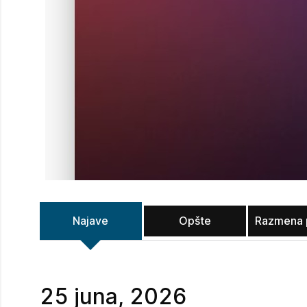
Najave
Opšte
Razmena 
25 juna, 2026