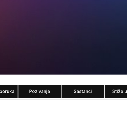
poruka
Pozivanje
Sastanci
Stiže 