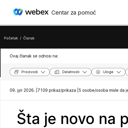
Centar za pomoć
Početak
/
Članak
Ovaj članak se odnosi na:
Proizvodi
Delatnosti
Uloge
09. јул 2026. |
7109 prikaz/prikaza |
5 osobe/osoba misle da j
Šta je novo na 