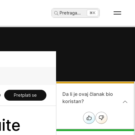
Pretraga
...
⌘K
Da li je ovaj članak bio
Pretplati se
koristan?
ite