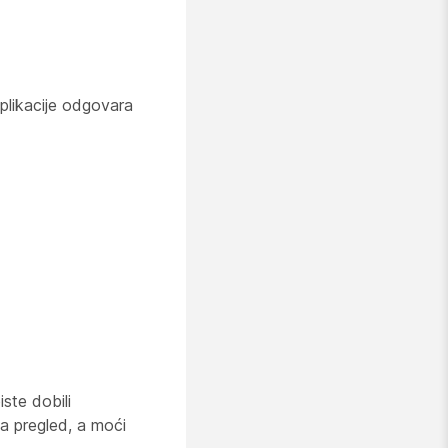
plikacije odgovara
ste dobili
a pregled, a moći