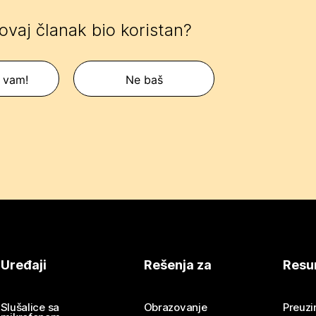
 ovaj članak bio koristan?
 vam!
Ne baš
Uređaji
Rešenja za
Resu
Slušalice sa
Obrazovanje
Preuz