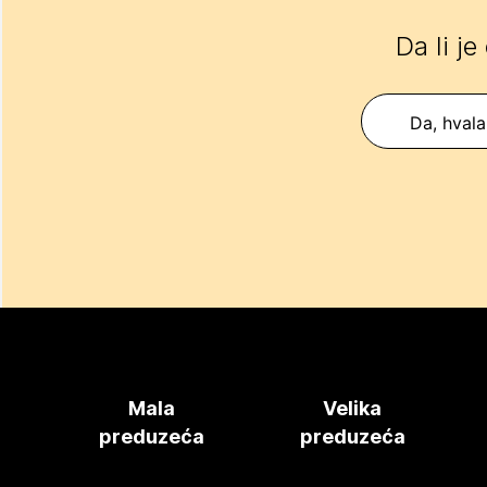
Da li je
Da, hvala
Mala
Velika
preduzeća
preduzeća