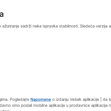
ja
uriranje sadrži neke ispravke stabilnosti. Sledeća verzija a
njima. Pogledajte
Napomene
o izdanju Vebek aplikacije | da bi
avno smo poslali mobilne aplikacije u prodavnice aplikacija n