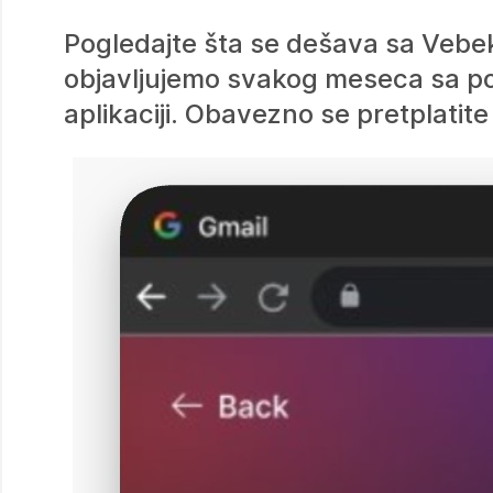
Pogledajte šta se dešava sa Vebek
objavljujemo svakog meseca sa po
aplikaciji. Obavezno se pretplatite 