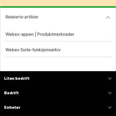
Relaterte artikler
Webex-appen | Produktmerknader
Webex Suite-funksjonsarkiv
Liten bedrift
Priser
Bedrift
Webex-app
Webex Suite
Enheter
Møter
Calling