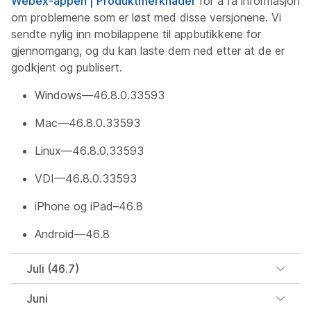
Webex-appen | Produktmerknader
for å få informasjon
om problemene som er løst med disse versjonene. Vi
sendte nylig inn mobilappene til appbutikkene for
gjennomgang, og du kan laste dem ned etter at de er
godkjent og publisert.
Windows—46.8.0.33593
Mac—46.8.0.33593
Linux—46.8.0.33593
VDI—46.8.0.33593
iPhone og iPad–46.8
Android—46.8
Juli (46.7)
Juni