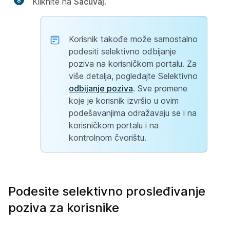
8
Kliknite na
Sačuvaj
.
Korisnik takođe može samostalno
podesiti selektivno odbijanje
poziva na korisničkom portalu. Za
više detalja, pogledajte Selektivno
odbijanje poziva
. Sve promene
koje je korisnik izvršio u ovim
podešavanjima odražavaju se i na
korisničkom portalu i na
kontrolnom čvorištu.
Podesite selektivno prosleđivanje
poziva za korisnike