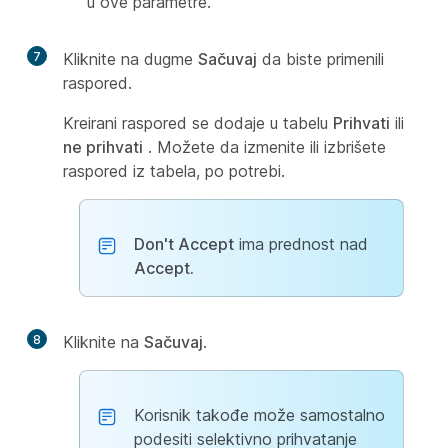
u ove parametre.
7
Kliknite na dugme
Sačuvaj
da biste primenili
raspored.
Kreirani raspored se dodaje u tabelu
Prihvati
ili
ne prihvati
. Možete da izmenite ili izbrišete
raspored iz tabela, po potrebi.
Don't Accept
ima prednost nad
Accept.
8
Kliknite na
Sačuvaj
.
Korisnik takođe može samostalno
podesiti selektivno prihvatanje