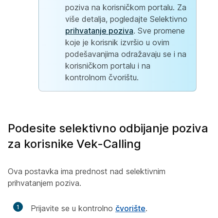
poziva na korisničkom portalu. Za
više detalja, pogledajte Selektivno
prihvatanje poziva
. Sve promene
koje je korisnik izvršio u ovim
podešavanjima odražavaju se i na
korisničkom portalu i na
kontrolnom čvorištu.
Podesite selektivno odbijanje poziva
za korisnike Vek-Calling
Ova postavka ima prednost nad selektivnim
prihvatanjem poziva.
1
Prijavite se u kontrolno
čvorište
.