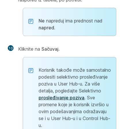
Ne
napreduj ima prednost nad
napred.
10
Kliknite na
Sačuvaj
.
Korisnik takođe može samostalno
podesiti selektivno prosleđivanje
poziva u User Hub-u. Za više
detalja, pogledajte Selektivno
prosleđivanje poziva
. Sve
promene koje je korisnik izvršio u
ovim podešavanjima odražavaju
se i u User Hub-u i u Control Hub-
u.