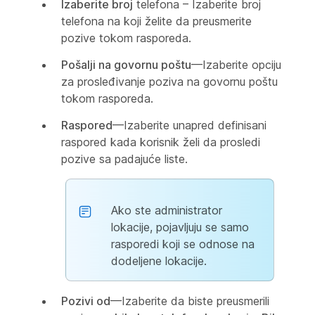
Izaberite broj
telefona – Izaberite broj
telefona na koji želite da preusmerite
pozive tokom rasporeda.
Pošalji na govornu poštu
—Izaberite opciju
za prosleđivanje poziva na govornu poštu
tokom rasporeda.
Raspored
—Izaberite unapred definisani
raspored kada korisnik želi da prosledi
pozive sa padajuće liste.
Ako ste administrator
lokacije, pojavljuju se samo
rasporedi koji se odnose na
dodeljene lokacije.
Pozivi od
—Izaberite da biste preusmerili