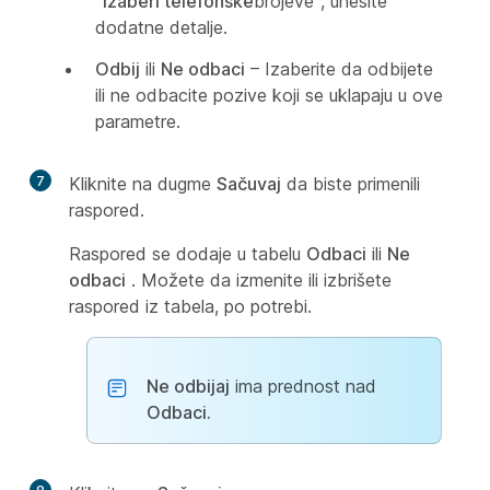
"Izaberi telefonske
brojeve", unesite
dodatne detalje.
Odbij
ili
Ne odbaci
– Izaberite da odbijete
ili ne odbacite pozive koji se uklapaju u ove
parametre.
7
Kliknite na dugme
Sačuvaj
da biste primenili
raspored.
Raspored se dodaje u tabelu
Odbaci
ili
Ne
odbaci
. Možete da izmenite ili izbrišete
raspored iz tabela, po potrebi.
Ne odbijaj
ima prednost nad
Odbaci.