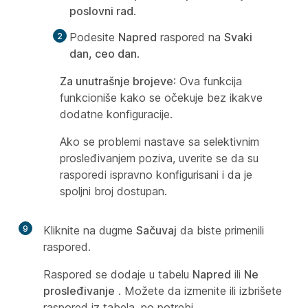
poslovni rad
.
Podesite
Napred
raspored na
Svaki
dan, ceo dan
.
Za unutrašnje brojeve
: Ova funkcija
funkcioniše kako se očekuje bez ikakve
dodatne konfiguracije.
Ako se problemi nastave sa selektivnim
prosleđivanjem poziva, uverite se da su
rasporedi ispravno konfigurisani i da je
spoljni broj dostupan.
9
Kliknite na dugme
Sačuvaj
da biste primenili
raspored.
Raspored se dodaje u tabelu
Napred
ili
Ne
prosleđivanje
. Možete da izmenite ili izbrišete
raspored iz tabela, po potrebi.