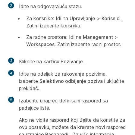
2
Idite na odgovarajuću stazu.
Za korisnike: Idi na
Upravljanje
>
Korisnici
.
Zatim izaberite korisnika.
Za radne prostore: Idi na
Management
>
Workspaces
. Zatim izaberite radni prostor.
3
Kliknite na
karticu Pozivanje
.
4
Idite na odeljak za
rukovanje
pozivima,
izaberite
Selektivno odbijanje poziva
i uključite
prekidač.
5
Izaberite unapred definisani raspored sa
padajuće liste.
Ako ne vidite raspored koji želite da koristite za
ovu postavku, možete da kreirate novi raspored
sa
stranice Rasporedi
. Za više informacija,