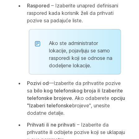
Raspored
– Izaberite unapred definisani
raspored kada korisnik želi da prihvati
pozive sa padajuće liste.
Ako ste administrator
lokacije, pojavljuju se samo
rasporedi koji se odnose na
dodeljene lokacije.
Pozivi od
—Izaberite da prihvatite pozive
sa
bilo kog telefonskog broja
ili
Izaberite
telefonske brojeve
. Ako odaberete
opciju
"Izaberi telefonske
brojeve", unesite
dodatne detalje.
Prihvati
ili
ne prihvati
– Izaberite da
prihvatite ili odbijete pozive koji se uklapaju