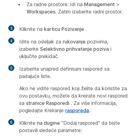
Za radne prostore: Idi na
Management
>
Workspaces
. Zatim izaberite radni prostor.
3
Kliknite na
karticu Pozivanje
.
4
Idite na odeljak za
rukovanje
pozivima,
izaberite
Selektivno prihvatanje poziva
i
uključite prekidač.
5
Izaberite unapred definisani raspored sa
padajuće liste.
Ako ne vidite raspored koji želite da koristite za
ovu postavku, možete da kreirate novi raspored
sa
stranice Rasporedi
. Za više informacija,
pogledajte Kreiranje
rasporeda
.
6
Kliknite
na dugme
"Dodaj raspored" da biste
postavili sledeće parametre: