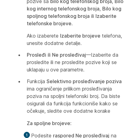
pozive sa
bilo kog telefonskog broja
,
Bilo
kog internog telefonskog broja
,
Bilo kog
spoljnog telefonskog broja
ili
Izaberite
telefonske brojeve
.
Ako izaberete
Izaberite brojeve
telefona,
unesite dodatne detalje.
Prosleđi
ili
Ne prosleđivaj
—Izaberite da
prosledite ili ne prosledite pozive koji se
uklapaju u ove parametre.
Funkcija
Selektivno prosleđivanje poziva
ima ograničenje prilikom prosleđivanja
poziva na spoljni telefonski broj. Da biste
osigurali da funkcija funkcioniše kako se
očekuje, sledite ove dodatne korake
Za spoljne brojeve
:
Podesite
raspored Ne prosleđivaj
na