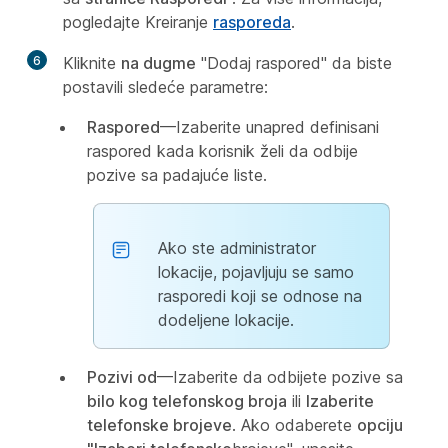
pogledajte Kreiranje
rasporeda
.
6
Kliknite
na dugme
"Dodaj raspored" da biste
postavili sledeće parametre:
Raspored
—Izaberite unapred definisani
raspored kada korisnik želi da odbije
pozive sa padajuće liste.
Ako ste administrator
lokacije, pojavljuju se samo
rasporedi koji se odnose na
dodeljene lokacije.
Pozivi od
—Izaberite da odbijete pozive sa
bilo kog telefonskog broja
ili
Izaberite
telefonske brojeve
. Ako odaberete
opciju