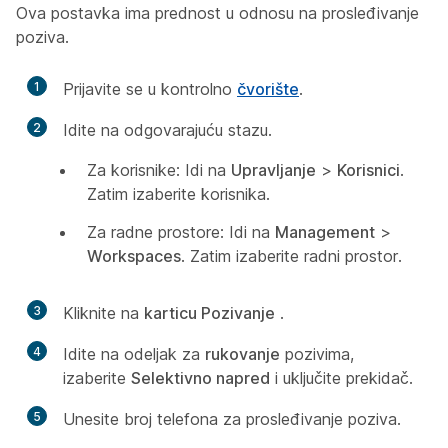
Ova postavka ima prednost u odnosu na prosleđivanje
poziva.
1
Prijavite se u kontrolno
čvorište
.
2
Idite na odgovarajuću stazu.
Za korisnike: Idi na
Upravljanje
>
Korisnici
.
Zatim izaberite korisnika.
Za radne prostore: Idi na
Management
>
Workspaces
. Zatim izaberite radni prostor.
3
Kliknite na
karticu Pozivanje
.
4
Idite na odeljak za
rukovanje
pozivima,
izaberite
Selektivno napred
i uključite prekidač.
5
Unesite broj telefona za prosleđivanje poziva.