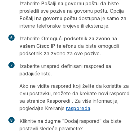
Izaberite
Pošalji na govornu poštu
da biste
prosledili sve pozive na govornu poštu. Opcija
Pošalji na govornu poštu
dostupna je samo za
interne telefonske brojeve ili ekstenzije.
6
Izaberite
Omogući podsetnik za zvono na
vašem Cisco IP telefonu
da biste omogućili
podsetnik za zvono za ove pozive.
7
Izaberite unapred definisani raspored sa
padajuće liste.
Ako ne vidite raspored koji želite da koristite za
ovu postavku, možete da kreirate novi raspored
sa
stranice Rasporedi
. Za više informacija,
pogledajte Kreiranje
rasporeda
.
8
Kliknite
na dugme
"Dodaj raspored" da biste
postavili sledeće parametre: