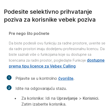
Podesite selektivno prihvatanje
poziva za korisnike vebek poziva
Pre nego što počnete
Da biste podesili ovu funkciju za radne prostore, uverite se
da radni prostori imaju dodeljenu profesionalnu licencu. Da
biste saznali više o funkcijama koje su dostupne sa
dostupne
licencama za radni prostor, pogledajte Funkcije
prema tipu licence za Vebex Calling
.
1
Prijavite se u kontrolno
čvorište
.
2
Idite na odgovarajuću stazu.
Za korisnike: Idi na
Upravljanje
>
Korisnici
.
Zatim izaberite korisnika.