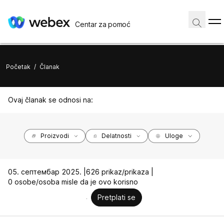
Centar za pomoć
Početak
/
Članak
Ovaj članak se odnosi na:
Proizvodi
Delatnosti
Uloge
05. септембар 2025. |
626 prikaz/prikaza |
0 osobe/osoba misle da je ovo korisno
Pretplati se