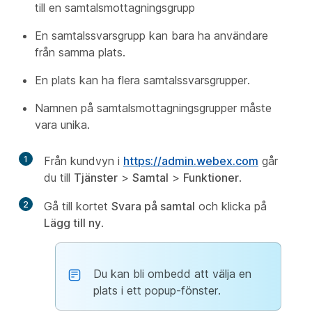
till en samtalsmottagningsgrupp
En samtalssvarsgrupp kan bara ha användare
från samma plats.
En plats kan ha flera samtalssvarsgrupper.
Namnen på samtalsmottagningsgrupper måste
vara unika.
1
Från kundvyn i
https://admin.webex.com
går
du till
Tjänster
>
Samtal
>
Funktioner
.
2
Gå till kortet
Svara på samtal
och klicka på
Lägg till ny
.
Du kan bli ombedd att välja en
plats i ett popup-fönster.