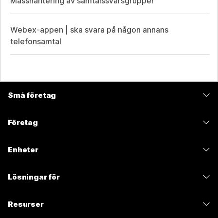
Masshantering av samtalssvarsgrupper
Webex-appen | ska svara på någon annans
telefonsamtal
Små företag
Prissättning
Företag
Webex-appen
Webex Suite
Enheter
Möten
Calling
Headset
Calling
Lösningar för
Möten
Kameror
Meddelanden
Utbildning
Meddelanden
Resurser
Skrivbordsserie
Skärmdelning
Hälso- och sjukvård
Slido