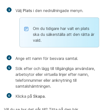
3
Välj
Plats
i den nedrullningade menyn.
Om du tidigare har valt en plats
ska du säkerställa att den rätta är
vald.
4
Ange ett namn för besvara samtal.
5
Sök efter och lägg till tillgängliga användare,
arbetsytor eller virtuella linjer efter namn,
telefonnummer eller anknytning till
samtalshämtningen.
6
Klicka på
Skapa
.
Vill du se hur det går till? Titta på den här