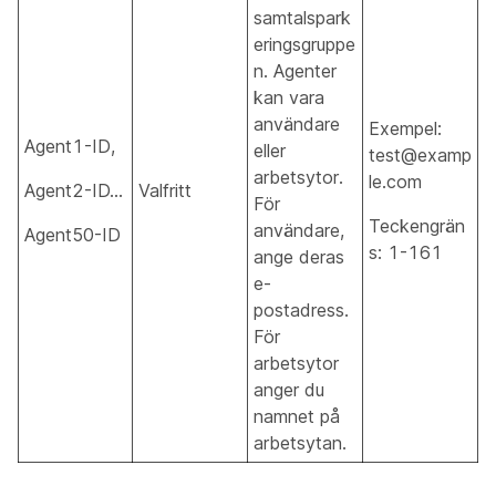
samtalspark
eringsgruppe
n. Agenter
kan vara
användare
Exempel:
Agent1-ID,
eller
test@examp
arbetsytor.
le.com
Agent2-ID…
Valfritt
För
Teckengrän
användare,
Agent50-ID
s: 1-161
ange deras
e-
postadress.
För
arbetsytor
anger du
namnet på
arbetsytan.