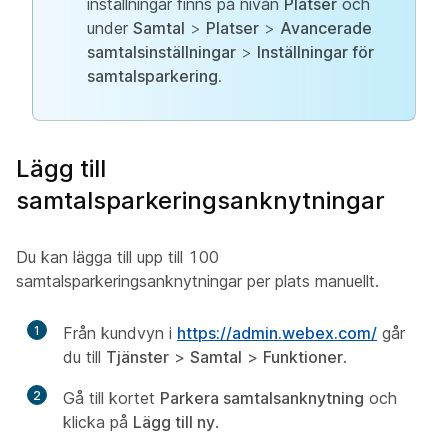
inställningar finns på nivån
Platser
och
under
Samtal
>
Platser
>
Avancerade
samtalsinställningar
>
Inställningar för
samtalsparkering
.
Lägg till
samtalsparkeringsanknytningar
Du kan lägga till upp till 100
samtalsparkeringsanknytningar per plats manuellt.
1
Från kundvyn i
https://admin.webex.com/
går
du till
Tjänster
>
Samtal
>
Funktioner
.
2
Gå till kortet
Parkera samtalsanknytning
och
klicka på
Lägg till ny
.