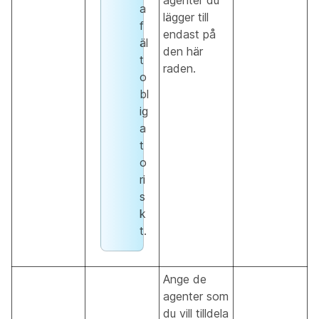
agenter du
a
lägger till
f
endast på
äl
den här
t
raden.
o
bl
ig
a
t
o
ri
s
k
t.
Ange de
agenter som
du vill tilldela