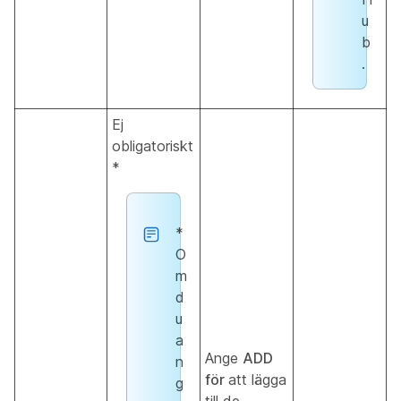
u
b
.
Ej
obligatoriskt
*
*
O
m
d
u
a
Ange
ADD
n
för
att lägga
g