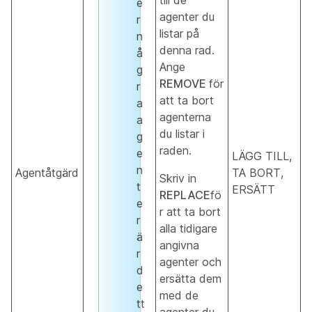
till de
e
agenter du
r
listar på
n
denna rad.
å
Ange
g
REMOVE
för
r
att ta bort
a
agenterna
a
du listar i
g
raden.
e
LÄGG TILL,
n
Agentåtgärd
TA BORT,
Skriv in
t
ERSÄTT
REPLACE
fö
e
r att ta bort
r
alla tidigare
ä
angivna
r
agenter och
d
ersätta dem
e
med de
tt