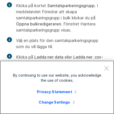
2
Klicka på kortet
Samtalsparkeringsgrupp
. I
meddelandet Föredrar att skapa
samtalsparkeringsgrupp i bulk klickar du på
Öppna bulkredigeraren
. Fönstret Hantera
samtalsparkeringsgrupp visas.
3
Välj en plats för den samtalsparkeringsgrupp
som du vill lägga till.
4
Klicka på
Ladda ner data
eller
Ladda ner .csv-
mall
för att kontrollera att din CSV-fil är korrekt
formaterad och se till att fylla i den information
som krävs.
By continuing to use our website, you acknowledge
the use of cookies.
Fyll i kalkylbladet. Se avsnitt
Lägg till eller
redigera fler än 50 samtalsparkeringsagenter
Privacy Statement
samtidigt
.
Change Settings