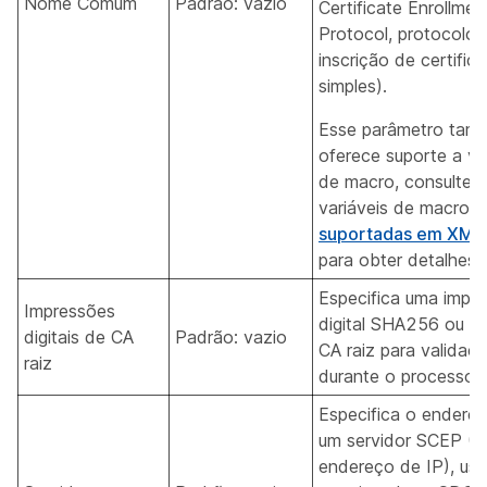
Nome Comum
Padrão: vazio
Certificate Enrollmen
Protocol, protocolo 
inscrição de certific
simples).
Esse parâmetro tam
oferece suporte a va
de macro, consulte
variáveis de macro
suportadas em XML
para obter detalhes.
Especifica uma impr
Impressões
digital SHA256 ou 
digitais de CA
Padrão: vazio
CA raiz para validaç
raiz
durante o processo 
Especifica o endere
um servidor SCEP (
endereço de IP), us