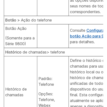
as opções disponívei
seus nomes de toqu
correspondentes.
Botão >
Ação do telefone
Botão Ação
Consulte
Configurar
botão Ação para 9
(Somente para a
para detalhes.
Série 9800)
Histórico
de chamadas> telefone
Define o histórico de
chamadas para usar 
histórico local ou o
histórico de chamad
Padrão:
unificadas de todos 
Telefone
Histórico de
dispositivos do usuár
Opções:
chamadas
final. Esta configura
Telefone,
atualmente se aplica
Webex
apenas a dispositivo