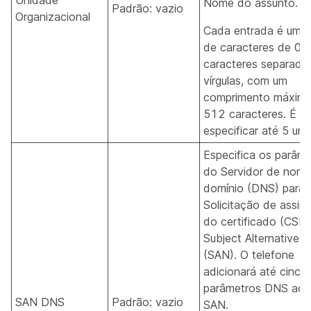
Unidade
Nome do assunto.
Padrão: vazio
Organizacional
Cada entrada é uma 
de caracteres de 0 
caracteres separado
vírgulas, com um
comprimento máxim
512 caracteres. É po
especificar até 5 uni
Especifica os parâme
do Servidor de nom
domínio (DNS) para 
Solicitação de assina
do certificado (CSR)
Subject Alternative 
(SAN). O telefone
adicionará até cinco
parâmetros DNS ao
SAN DNS
Padrão: vazio
SAN.