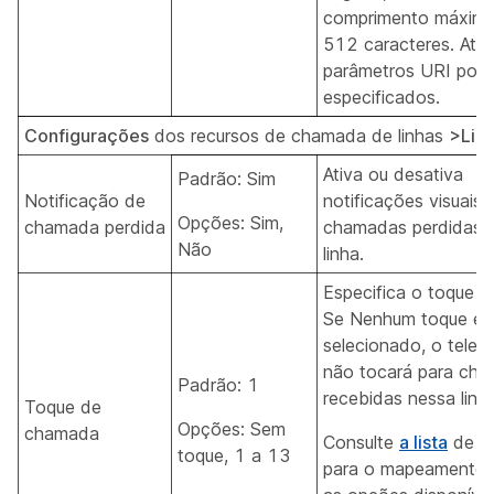
comprimento máxim
512 caracteres. Até 
parâmetros URI pod
especificados.
Configurações
dos recursos de chamada de linhas
>Line
Ativa ou desativa
Padrão: Sim
Notificação de
notificações visuais 
Opções: Sim,
chamada perdida
chamadas perdidas 
Não
linha.
Especifica o toque da
Se Nenhum toque est
selecionado, o telef
não tocará para ch
Padrão: 1
recebidas nessa linha
Toque de
Opções: Sem
chamada
Consulte
a lista
de t
toque, 1 a 13
para o mapeamento 