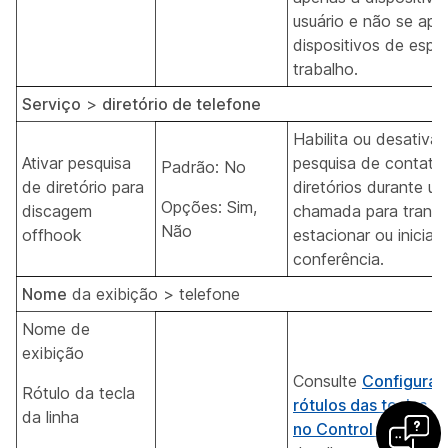
usuário e não se apli
dispositivos de esp
trabalho.
Serviço
>
diretório de telefone
Habilita ou desativa 
Ativar pesquisa
pesquisa de contato
Padrão: No
de diretório para
diretórios durante u
Opções: Sim,
discagem
chamada para transfe
Não
offhook
estacionar ou iniciar
conferência.
Nome
da exibição > telefone
Nome de
exibição
Consulte
Configurar
Rótulo da tecla
rótulos das teclas da
da linha
no Control Hub
para 