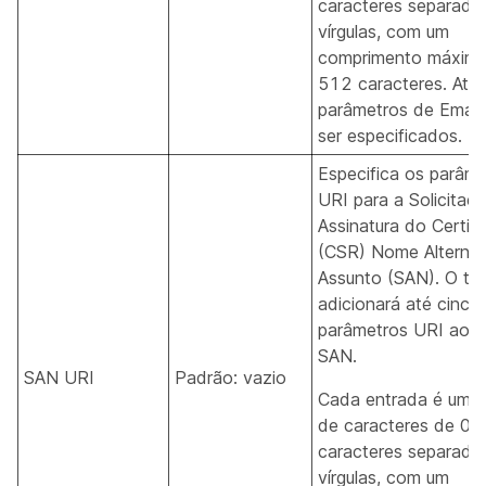
caracteres separado
vírgulas, com um
comprimento máxim
512 caracteres. Até 
parâmetros de Emai
ser especificados.
Especifica os parâme
URI para a Solicitaç
Assinatura do Certif
(CSR) Nome Alternat
Assunto (SAN). O te
adicionará até cinco
parâmetros URI ao 
SAN.
SAN URI
Padrão: vazio
Cada entrada é uma 
de caracteres de 0 
caracteres separado
vírgulas, com um