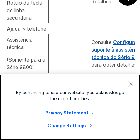
detalhes.
Rótulo da tecla
de linha
secundária
Ajuda
> telefone
Assistência
Consulte
Configurar
técnica
suporte à assistênci
técnica do Série 98
(Somente para a
para obter detalhes.
Série 9800)
Configurações
da tecla linha> telefone
Ativa ou desativa o
By continuing to use our website, you acknowledge
telefone para sempre
the use of cookies.
layout de várias linha
Quando ativada, o t
Privacy Statement
sempre apresenta a
Padrão:
Usar sempre o
Change Settings
interface de várias li
Desabilitado
modo multiline
mesmo que somente