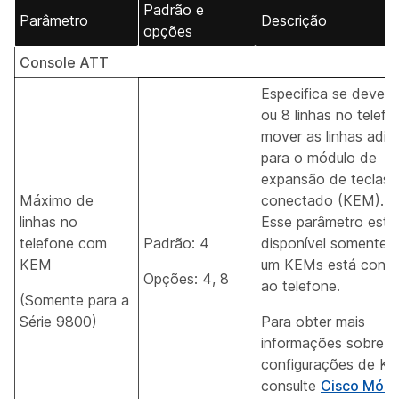
Padrão e
Parâmetro
Descrição
opções
Console ATT
Especifica se deve r
ou 8 linhas no telefo
mover as linhas adic
para o módulo de
expansão de teclas
Máximo de
conectado (KEM).
linhas no
Esse parâmetro está
telefone com
Padrão: 4
disponível somente 
KEM
um KEMs está cone
Opções: 4, 8
ao telefone.
(Somente para a
Série 9800)
Para obter mais
informações sobre a
configurações de K
consulte
Cisco Módu