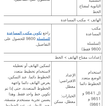
التسمية
الثانوية لمفتاح
الخط
الهاتف
>
مكتب المساعدة
مكتب
راجع
تكوين مكتب المساعدة
المساعدة
للسلسلة
9800 للحصول على
(لسلسلة
التفاصيل.
9800 فقط)
إعدادات مفتاح الهاتف
>
الخط
لتمكين الهاتف أو تعطيله
لاستخدام تخطيط متعدد
استخدام
الإعداد
الخطوط دائما. عند التمكين،
الوضع متعدد
الافتراضي:
يعرض الهاتف دائما واجهة
الخطوط دائما
معطل
الخطوط المتعددة، حتى إذا تم
(ل 9841 و
تكوين خط واحد فقط. وهذا
الخيارات:
9851 و
يضمن تجربة مستخدم متسقة،
معطل، ممكن
9861)
بغض النظر عن عدد الخطوط