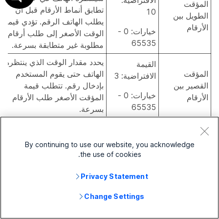
الافتراضية:
المؤقت
تطابق أنماط الأرقام قبل أن
10
الطويل بين
يطلب الهاتف الرقم. تؤدي قيمة
الأرقام
خيارات: 0 -
الوقت الأصغر إلى طلب أرقام
65535
مطلوبة غير متطابقة بسرعة.
يحدد مقدار الوقت الذي ينتظره
القيمة
المؤقت
الهاتف حتى يقوم المستخدم
الافتراضية: 3
القصير بين
بإدخال رقم. تتطلب قيمة
خيارات: 0 -
الأرقام
المؤقت الأصغر طلب الأرقام
65535
بسرعة.
اللغة الإقليمية>
لغة الهاتف
لتعيين لغة العرض للهاتف.
By continuing to use our website, you acknowledge
the use of cookies.
ستحل هذه القيمة محل القيمة
الإعداد
الافتراضية المستمدة من
الافتراضي:
Privacy Statement
لغة الهاتف
الموقع المتوفر.
إنجليزي-
بالنسبة لجميع اللغات
أمريكي
Change Settings
المدعومة، راجع
تغيير لغة
الهاتف
.