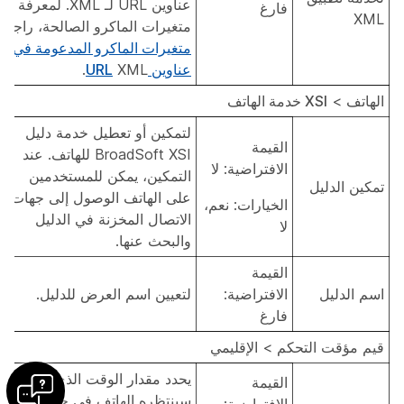
عناوين URL لـ XML. لمعرفة
فارغ
XML
متغيرات الماكرو الصالحة، راجع
متغيرات الماكرو المدعومة في
عناوين URL
XML.
الهاتف
>
XSI خدمة الهاتف
لتمكين أو تعطيل خدمة دليل
القيمة
BroadSoft XSI للهاتف. عند
الافتراضية: لا
التمكين، يمكن للمستخدمين
تمكين الدليل
على الهاتف الوصول إلى جهات
الخيارات: نعم،
الاتصال المخزنة في الدليل
لا
والبحث عنها.
القيمة
اسم الدليل
الافتراضية:
لتعيين اسم العرض للدليل.
فارغ
قيم مؤقت التحكم >
الإقليمي
يحدد مقدار الوقت الذي
القيمة
سينتظره الهاتف في حالة عدم