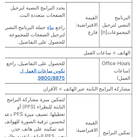
يحدد البرامج النصية لترحيل
الصفحات متعددة البث.
البرنامج
القيمة
النصي لترحيل
الافتراضية:
راجع
بناء
جملة البرنامج النصي
المجموعات[n]
فارغ
لترحيل الصفحات للمجموعة
للحصول على التفاصيل.
الهاتف
>
ساعات العمل
Office Hours
للحصول على التفاصيل، راجع
(ساعات
تكوين ساعات العمل ل
العمل)
9800/8875
.
مشاركة البرامج الثابتة عبر الهاتف
>
الأقران
لتمكين ميزة مشاركة البرامج
الثابتة للنظراء (PFS) أو
تعطيلها. تضيف ميزة PFS دعما
لتحسين ترقية الصورة للهواتف.
القيمة
عند تمكينه على هاتف جذر،
الافتراضية:
تمكين البرامج
يعين PFS الهاتف لتقديم طلب