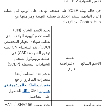
تكوين الشهادة
>
SCEP
في حالة تهيئة SCEP على صفحة الهاتف على الويب قبل عملية
إعداد الهاتف، سيتم الاحتفاظ بعملية التهيئة ومزامنتها مع
Control Hub بعد الإعداد.
يحدد الاسم الشائع (CN)
المستخدم كهوية للهاتف الذي
يطلب شهادة الجهاز المخصص
(CDC). يتم استخدام CN لطلب
توقيع الشهادة (CSR) في
القيمة
عملية بروتوكول تسجيل
الاسم الشائع
الافتراضية:
الشهادات البسيطة (SCEP).
فارغ
تدعم هذه المعلمة أيضا
متغيرات الماكرو، راجع
متغيرات الماكرو المدعومة في
عناوين URL
XML للحصول
على التفاصيل.
بصمة إصبع
القيمة
يحدد بصمة SHA256 أو SHA1