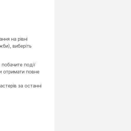
ння на рівні
жби), виберіть
 побачите події
ли отримати повне
астерів за останні