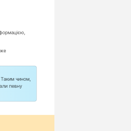
нформацією,
оже
. Таким чином,
али певну