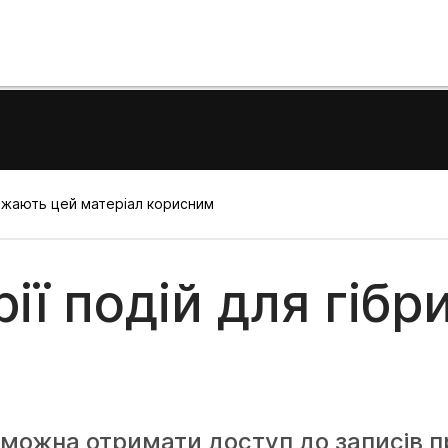
важають цей матеріал корисним
рії подій для гіб
можна отримати доступ до записів пр