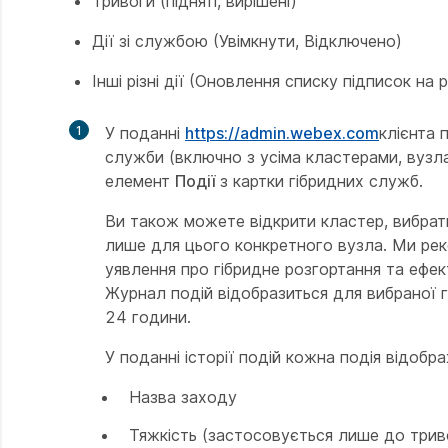
Тривоги (підняті, вирішені)
Дії зі службою (Увімкнути, Відключено)
Інші різні дії (Оновлення списку підписок на 
1
У поданні
https://admin.webex.com
клієнта 
служби (включно з усіма кластерами, вузла
елемент
Події
з картки гібридних служб.
Ви також можете відкрити кластер, вибрати
лише для цього конкретного вузла. Ми реко
уявлення про гібридне розгортання та ефек
Журнал подій відобразиться для вибраної г
24 години.
У поданні історії подій кожна подія відобр
Назва заходу
Тяжкість (застосовується лише до трив