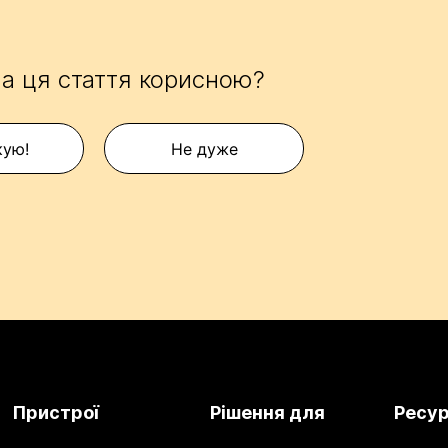
а ця стаття корисною?
кую!
Не дуже
Пристрої
Рішення для
Ресу