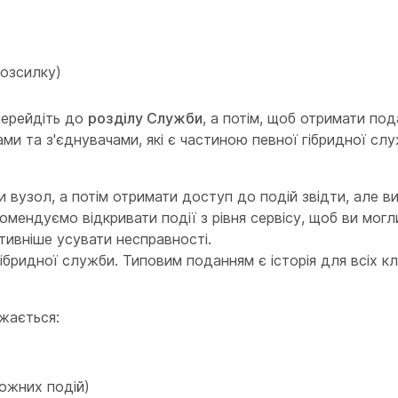
розсилку)
перейдіть до
розділу Служби
, а потім, щоб отримати пода
ми та з'єднувачами, які є частиною певної гібридної слу
 вузол, а потім отримати доступ до подій звідти, але ви
мендуємо відкривати події з рівня сервісу, щоб ви мог
тивніше усувати несправності.
ібридної служби. Типовим поданням є історія для всіх кл
ажається:
ожних подій)