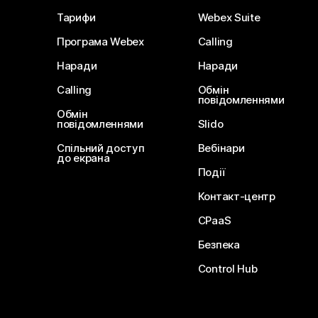
Тарифи
Webex Suite
Програма Webex
Calling
Наради
Наради
Calling
Обмін
повідомленнями
Обмін
повідомленнями
Slido
Спільний доступ
Вебінари
до екрана
Події
Контакт-центр
CPaaS
Безпека
Control Hub