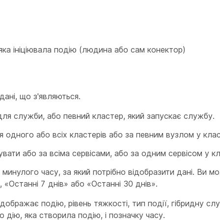
яка ініціювала подію (людина або сам конектор)
дані, що з'являються.
для служби, або певний кластер, який запускає службу.
 одного або всіх кластерів або за певним вузлом у клас
вати або за всіма сервісами, або за одним сервісом у кл
 минулого часу, за який потрібно відобразити дані. Ви м
 «Останні 7 днів» або «Останні 30 днів».
ображає подію, рівень тяжкості, тип події, гібридну сл
 дію, яка створила подію, і позначку часу.