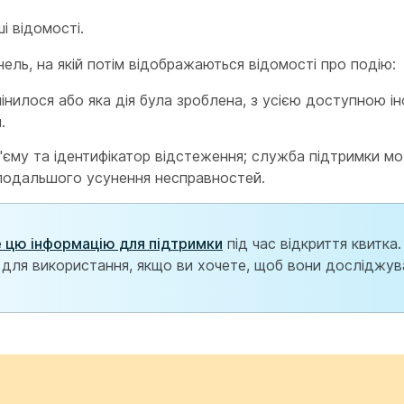
і відомості.
ель, на якій потім відображаються відомості про подію:
мінилося або яка дія була зроблена, з усією доступною і
.
роз'єму та ідентифікатор відстеження; служба підтримки м
 подальшого усунення несправностей.
 цю інформацію для підтримки
під час відкриття квитка
 для використання, якщо ви хочете, щоб вони досліджув