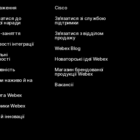
аження
Cisco
атися до
Зв’язатися зі службою
ої наради
підтримки
-заняття
Зв’язатися з відділом
продажу
сті інтеграції
Webex Blog
льні
ості
Новаторські ідеї Webex
ивність
Магазин брендованої
продукції Webex
ри наживо й на
Вакансії
ота Webex
ники Webex
й інновації