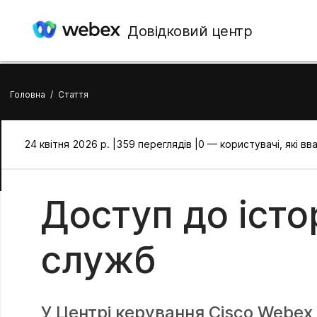
Довідковий центр
Головна
/
Стаття
24 квітня 2026 р. |
359 переглядів |
0 — користувачі, які в
Доступ до істо
служб
У Центрі керування Cisco Webex 