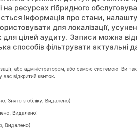
ні на ресурсах гібридного обслуговув
ігається інформація про стани, налашт
ористовувати для локалізації, усунен
 для цілей аудиту. Записи можна від
ька способів фільтрувати актуальні да
анізації, або адміністратором, або самою системою. Ви 
у вас відкритий квиток.
о, Знято з обліку, Видалено)
лено, Видалено)
о, Видалено)