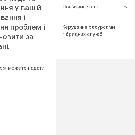
ання у вашій
Пов’язані статті
ування і
ня проблем і
Керування ресурсами
гібридних служб
новити за
ні.
також можете надати