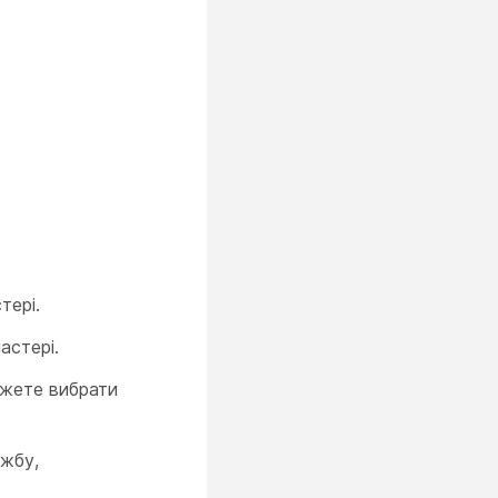
тері.
астері.
ожете вибрати
ужбу,