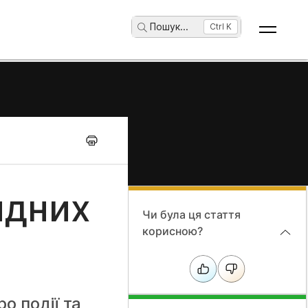
Пошук
...
Ctrl K
ридних
Чи була ця стаття
корисною?
о події та