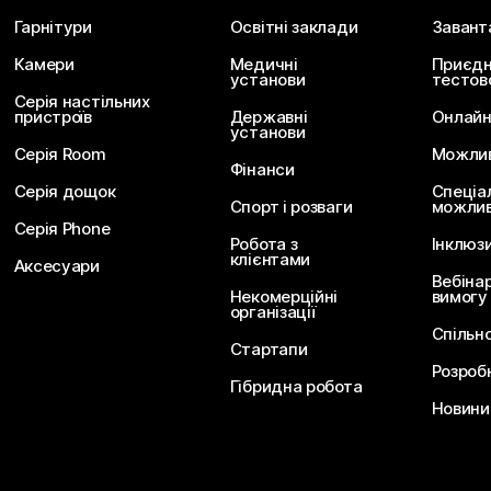
Гарнітури
Освітні заклади
Завант
Камери
Медичні
Приєдн
установи
тестов
Серія настільних
пристроїв
Державні
Онлайн
установи
Серія Room
Можливо
Фінанси
Серія дощок
Спеціа
Спорт і розваги
можлив
Серія Phone
Робота з
Інклюз
клієнтами
Аксесуари
Вебіна
Некомерційні
вимогу
організації
Спільн
Стартапи
Розроб
Гібридна робота
Новини 