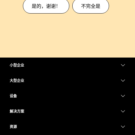
是的，谢谢！
不完全是
小型企业
定价
大型企业
Webex 应用程序
Webex Suite
设备
Meetings
Calling
头戴式耳机
Calling
解决方案
Meetings
摄像头
教育
消息传递
消息传递
资源
Desk 系列
医疗保健
屏幕共享