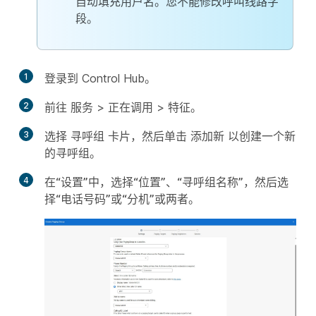
自动填充用户名。您不能修改呼叫线路字
段。
1
登录到 Control Hub。
2
前往
服务
>
正在调用
>
特征
。
3
选择
寻呼组
卡片，然后单击
添加新
以创建一个新
的寻呼组。
4
在
“设置”
中，选择
“位置”
、
“寻呼组名称”
，然后选
择
“电话号码”
或
“分机”
或两者。