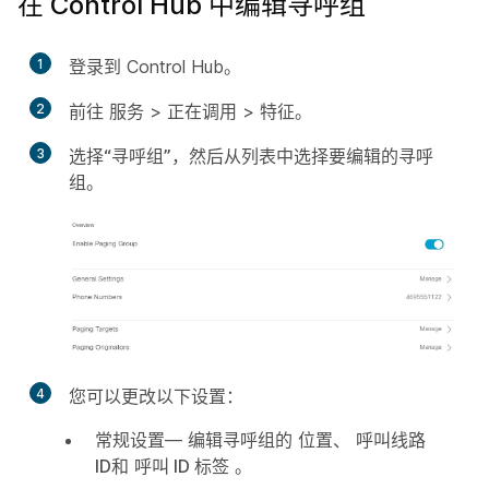
在 Control Hub 中编辑寻呼组
1
登录到 Control Hub。
2
前往
服务
>
正在调用
>
特征
。
3
选择
“寻呼组”
，然后从列表中选择要编辑的寻呼
组。
4
您可以更改以下设置：
常规设置
— 编辑寻呼组的
位置
、
呼叫线路
ID
和
呼叫 ID 标签
。