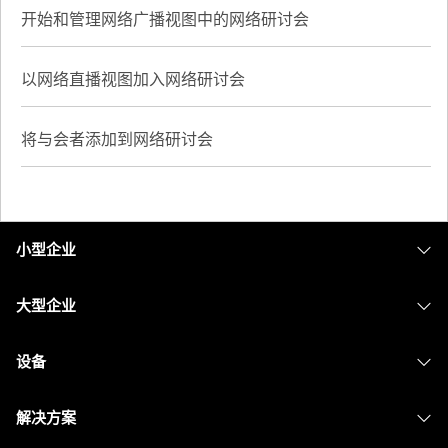
开始和管理网络广播视图中的网络研讨会
以网络直播视图加入网络研讨会
将与会者添加到网络研讨会
小型企业
定价
大型企业
Webex 应用程序
Webex Suite
设备
Meetings
Calling
头戴式耳机
Calling
解决方案
Meetings
摄像头
消息传递