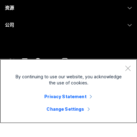
教育
消息传递
资源
Desk 系列
屏幕共享
医疗保健
Slido
下载
Room 系列
公司
政府
Webinars
加入测试会议
Board 系列
Cisco
财务
Events
在线课程
Phone 系列
联系技术支持
体育与娱乐
Contact Center
集成
配件
联系销售
一线员工
CPaaS
辅助功能
条款和条件
Webex Blog
非营利组织
安全性
By continuing to use our website, you acknowledge
包容性
隐私权声明
the use of cookies.
Webex 思想领导力
新兴公司
Control Hub
Cookie
直播和点播网络研讨会
Privacy Statement
Webex 商店
商标
混合式工作
Webex 社区
©
2026
Cisco 和/或其附属公司。保留所有权利。
职业
Change Settings
Webex 开发人员
新闻和创新