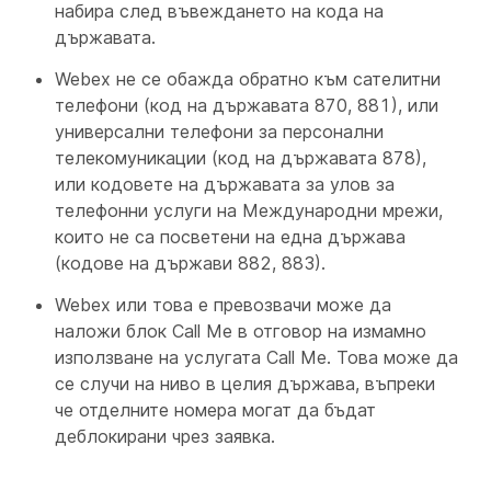
набира след въвеждането на кода на
държавата.
Webex не се обажда обратно към сателитни
телефони (код на държавата 870, 881), или
универсални телефони за персонални
телекомуникации (код на държавата 878),
или кодовете на държавата за улов за
телефонни услуги на Международни мрежи,
които не са посветени на една държава
(кодове на държави 882, 883).
Webex или това е превозвачи може да
наложи блок Call Me в отговор на измамно
използване на услугата Call Me. Това може да
се случи на ниво в целия държава, въпреки
че отделните номера могат да бъдат
деблокирани чрез заявка.