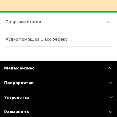
Свързани статии
Аудио помощ за Cisco Уебекс
Малък бизнес
Цени
Предприятие
Приложение Webex
Webex Suite
Устройства
Срещи
Calling
Слушалки
Calling
Решения за
Срещи