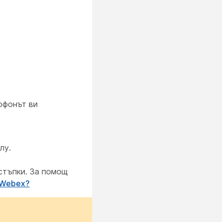
офонът ви
лу.
стъпки. За помощ
 Webex?