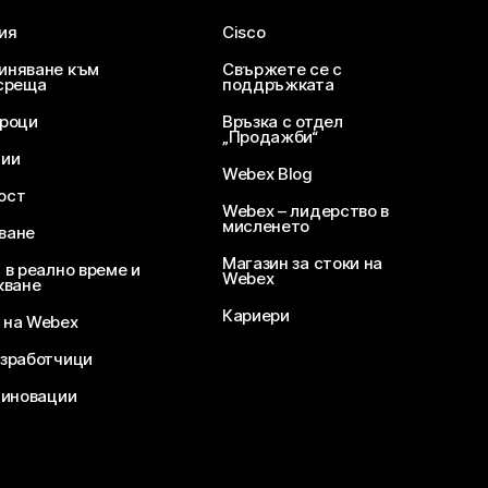
ия
Cisco
иняване към
Свържете се с
среща
поддръжката
уроци
Връзка с отдел
„Продажби“
ции
Webex Blog
ост
Webex – лидерство в
мисленето
ване
Магазин за стоки на
 в реално време и
Webex
кване
Кариери
 на Webex
зработчици
 иновации