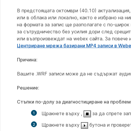
В предстоящата октомври (40.10) актуализация,
или в облака или локално, както е избрано на н
на формата за запис ще разполагате с по-широк
за сътрудничество без усилия дори след срещит
или възпроизвеждат на webex сайта. За повече
Центриране мрежа базирани MP4 записи в Webe
Причина:
Вашите .WRF записи може да не съдържат аудио
Решение:
Стъпки по-долу за диагностициране на проблем
Щракнете върху ,
за да спрете зап
Щракнете върху
бутона и провере