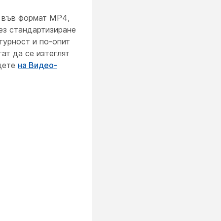
т във формат MP4,
рез стандартизиране
гурност и по-опит
ат да се изтеглят
идете
на Видео-