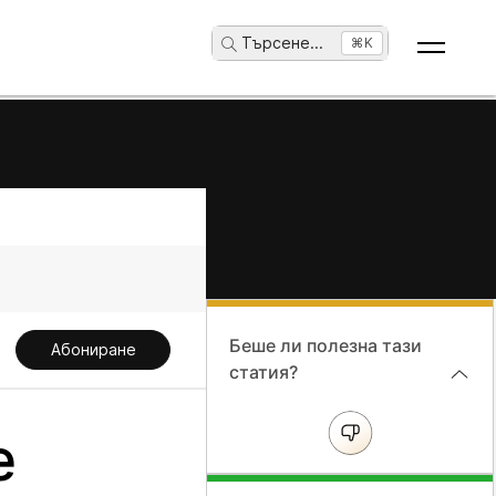
Търсене
...
⌘K
Беше ли полезна тази
Абониране
статия?
е