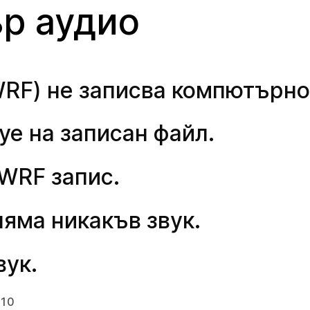
р аудио
WRF) не записва компютърно
уе на записан файл.
 WRF запис.
няма никакъв звук.
вук.
.10