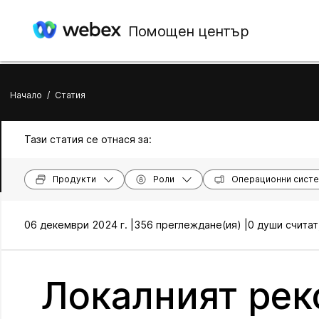
Помощен център
Начало
/
Статия
Тази статия се отнася за:
Продукти
Роли
Операционни сист
06 декември 2024 г. |
356 преглеждане(ия) |
0 души считат
Локалният реко