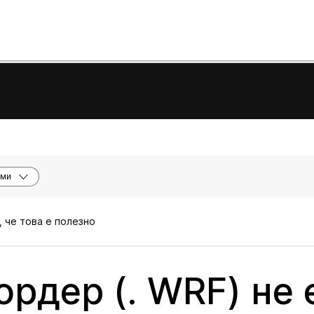
еми
, че това е полезно
рдер (. WRF) не 