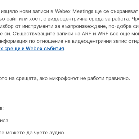
 изцяло нови записи в Webex Meetings ще се съхранява
иво сайт или хост, с видеоцентрична среда за работа. Ч
 избор от инструменти за възпроизвеждане, по-добра си
е си. Съществуващите записи на ARF и WRF все още мог
 информация по отношение на видеоцентрични запис от
x срещи и Webex събития
.
то на срещата, ако микрофонът не работи правилно.
а:
иса.
те можете да чуете аудио.