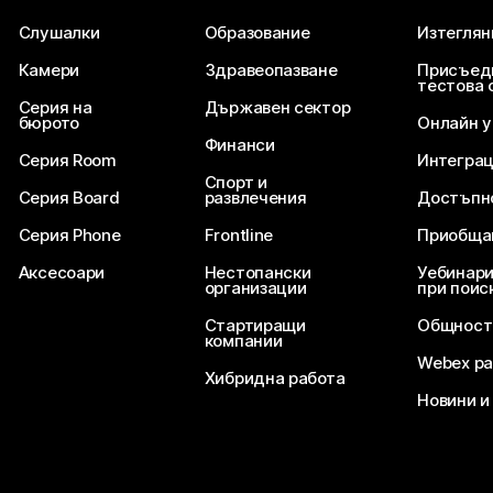
Слушалки
Образование
Изтеглян
Камери
Здравеопазване
Присъед
тестова 
Серия на
Държавен сектор
бюрото
Онлайн 
Финанси
Серия Room
Интегра
Спорт и
Серия Board
развлечения
Достъпн
Серия Phone
Frontline
Приобща
Аксесоари
Нестопански
Уебинари
организации
при поис
Стартиращи
Общност
компании
Webex ра
Хибридна работа
Новини и