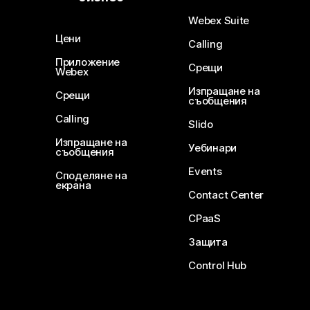
Webex Suite
Цени
Calling
Приложение
Срещи
Webex
Изпращане на
Срещи
съобщения
Calling
Slido
Изпращане на
Уебинари
съобщения
Events
Споделяне на
екрана
Contact Center
CPaaS
Защита
Control Hub