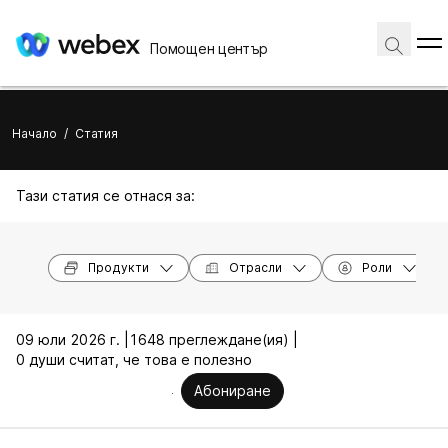
Помощен център
Начало
/
Статия
Тази статия се отнася за:
Продукти
Отрасли
Роли
09 юли 2026 г. |
1648 преглеждане(ия) |
0 души считат, че това е полезно
Абониране