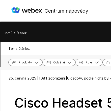
Centrum nápovědy
Domů
/
Článek
Téma článku:
Produkty
Odvětví
Role
25. června 2025 |
1081 zobrazení |
0 osob/y, podle nichž byl
Cisco Headset 