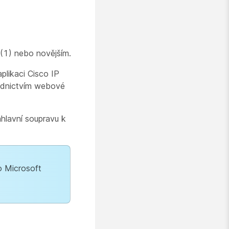
(1) nebo novějším.
plikaci Cisco IP
řednictvím webové
náhlavní soupravu k
o Microsoft