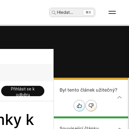
Hledat
...
⌘K
Přihlásit se k
Byl tento článek užitečný?
odběru
mky k
Související články