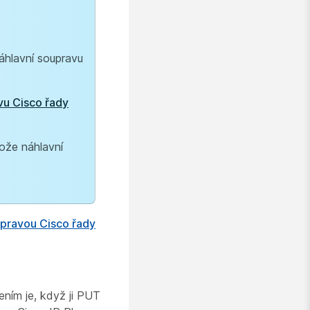
áhlavní soupravu
vu Cisco řady
tože náhlavní
upravou Cisco řady
ním je, když ji PUT