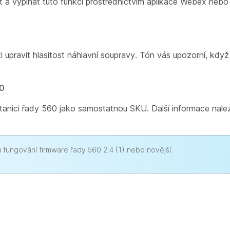
t a vypínat tuto funkci prostřednictvím aplikace Webex neb
i upravit hlasitost náhlavní soupravy. Tón vás upozorní, když
60
stanici řady 560 jako samostatnou SKU. Další informace nal
fungování firmware řady 560 2.4 (1) nebo novější.