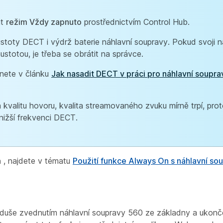
at
režim Vždy zapnuto
prostřednictvím Control Hub.
stoty DECT i výdrž baterie náhlavní soupravy. Pokud svoji n
stotou, je třeba se obrátit na správce.
nete v článku
Jak nasadit DECT v práci pro náhlavní soupra
 kvalitu hovoru, kvalita streamovaného zvuku mírně trpí, pro
 nižší frekvenci DECT.
n
, najdete v tématu
Použití funkce Always On s náhlavní so
oduše zvednutím náhlavní soupravy 560 ze základny a ukonče