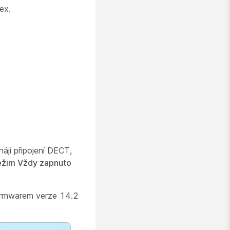
ex.
.
ájí připojení DECT,
ežim Vždy zapnuto
firmwarem verze 14.2