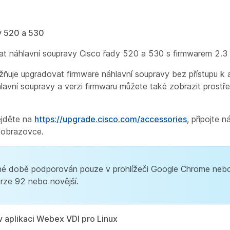
y 520 a 530
 náhlavní soupravy Cisco řady 520 a 530 s firmwarem 2.3 
uje upgradovat firmware náhlavní soupravy bez přístupu k a
lavní soupravy a verzi firmwaru můžete také zobrazit prost
ejděte na
https://upgrade.cisco.com/accessories
, připojte 
 obrazovce.
né době podporován pouze v prohlížeči Google Chrome neb
rze 92 nebo novější.
 aplikaci Webex VDI pro Linux