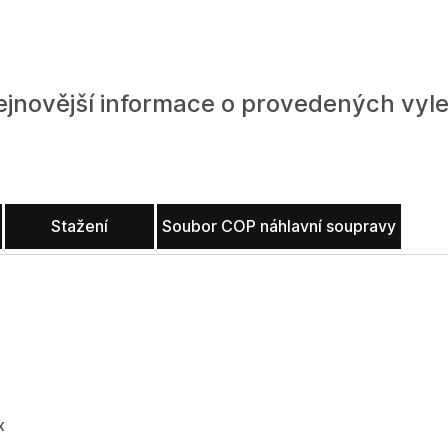
ejnovější informace o provedených vyl
Stažení
Soubor COP náhlavní soupravy
x