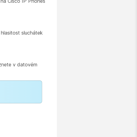
o na Cisco IP Phones
 hlasitost sluchátek
eznete v datovém