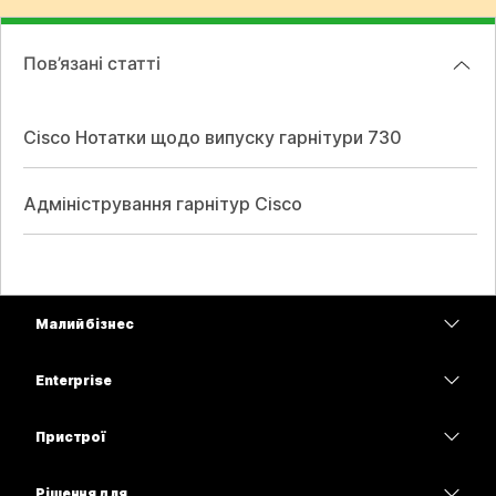
Пов’язані статті
Cisco Нотатки щодо випуску гарнітури 730
Адміністрування гарнітур Cisco
Малий бізнес
Тарифи
Enterprise
Програма Webex
Webex Suite
Пристрої
Наради
Calling
Гарнітури
Calling
Рішення для