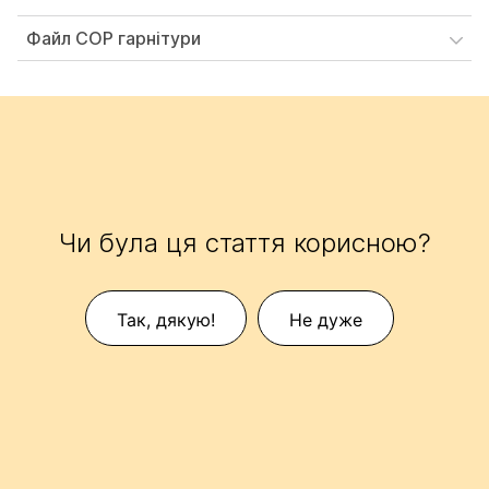
Файл COP гарнітури
Чи була ця стаття корисною?
Так, дякую!
Не дуже