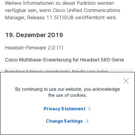
Weitere Informationen zu dieser Funktion werden
verfügbar sein, wenn Cisco Unified Communications
Manager, Release 11.5(1)SU8 veröffentlicht wird.
19. Dezember 2019
Headset-Firmware 2.0 (1)
Cisco Multibase-Erweiterung für Headset 560-Serie
Benutzer können eingehende Anrufe von jeder
angeschlossenen Quelle mit der Headset-Anruftaste
annehmen.
By continuing to use our website, you acknowledge
the use of cookies.
Cisco Headset 560-Serie DECT Verbesserung
Privacy Statement
Die Standardfrequenz des Cisco-Headsets der 560-
Serie DECT liegt jetzt im mittleren Bereich.
Change Settings
Administratoren können diese Einstellung in Cisco
Unified Communications Manager Administration