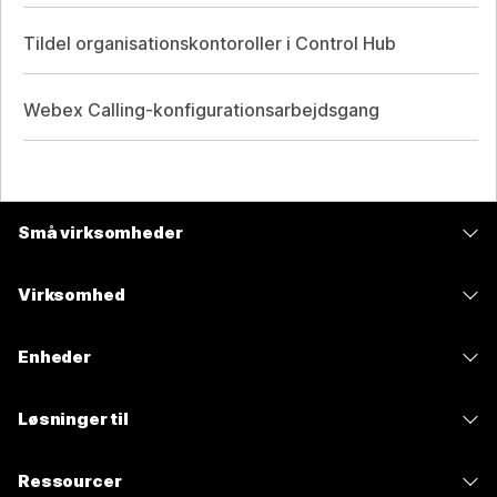
Tildel organisationskontoroller i Control Hub
Webex Calling-konfigurationsarbejdsgang
Små virksomheder
Priser
Virksomhed
Webex-app
Webex Suite
Enheder
Meetings
Calling
headsets
Calling
Løsninger til
Meetings
Kameraer
Meddelelser
Uddannelse
Meddelelser
Ressourcer
Skrivebordsserier
Skærmdeling