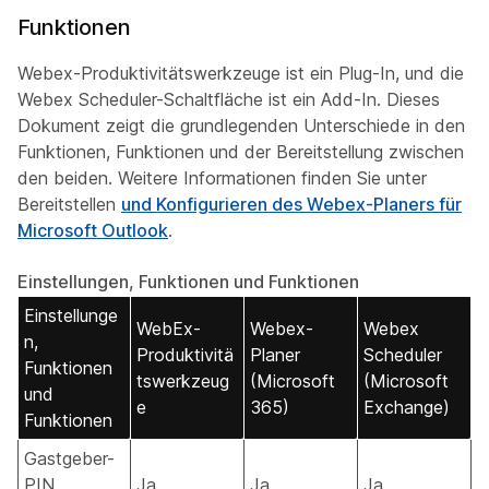
Funktionen
Webex-Produktivitätswerkzeuge ist ein Plug-In, und die
Webex Scheduler-Schaltfläche ist ein Add-In. Dieses
Dokument zeigt die grundlegenden Unterschiede in den
Funktionen, Funktionen und der Bereitstellung zwischen
den beiden. Weitere Informationen finden Sie unter
Bereitstellen
und Konfigurieren des Webex-Planers für
Microsoft Outlook
.
Einstellungen, Funktionen und Funktionen
Einstellunge
WebEx-
Webex-
Webex
n,
Produktivitä
Planer
Scheduler
Funktionen
tswerkzeug
(Microsoft
(Microsoft
und
e
365)
Exchange)
Funktionen
Gastgeber-
PIN
Ja
Ja
Ja