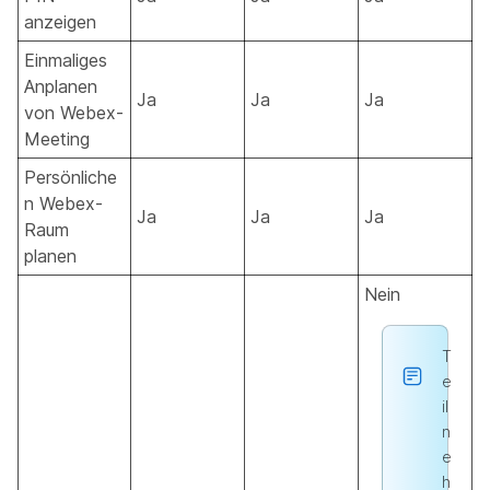
anzeigen
Einmaliges
Anplanen
Ja
Ja
Ja
von Webex-
Meeting
Persönliche
n Webex-
Ja
Ja
Ja
Raum
planen
Nein
T
e
il
n
e
h