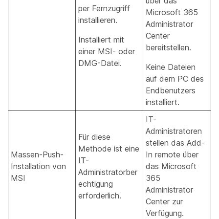
über das
per Fernzugriff
Microsoft 365
installieren.
Administrator
Center
Installiert mit
bereitstellen.
einer MSI- oder
DMG-Datei.
Keine Dateien
auf dem PC des
Endbenutzers
installiert.
IT-
Administratoren
Für diese
stellen das Add-
Methode ist eine
Massen-Push-
In remote über
IT-
Installation von
das Microsoft
Administratorber
MSI
365
echtigung
Administrator
erforderlich.
Center zur
Verfügung.