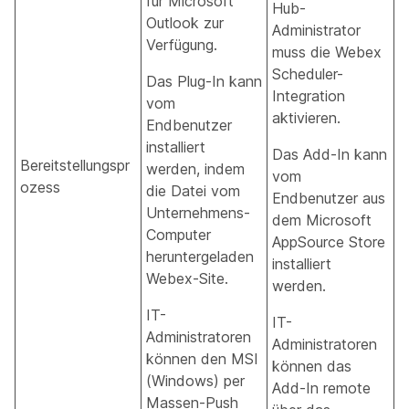
für Microsoft
Hub-
Outlook zur
Administrator
Verfügung.
muss die Webex
Scheduler-
Das Plug-In kann
Integration
vom
aktivieren.
Endbenutzer
installiert
Das Add-In kann
Bereitstellungspr
werden, indem
vom
ozess
die Datei vom
Endbenutzer aus
Unternehmens-
dem Microsoft
Computer
AppSource Store
heruntergeladen
installiert
Webex-Site.
werden.
IT-
IT-
Administratoren
Administratoren
können den MSI
können das
(Windows) per
Add-In remote
Massen-Push