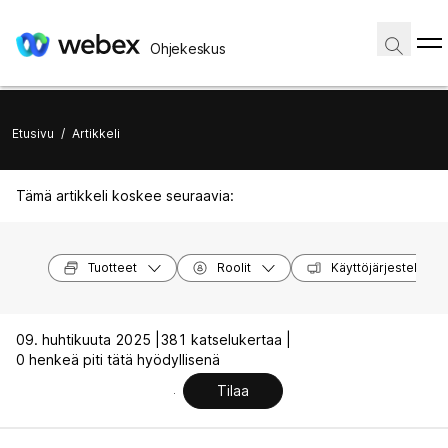
Ohjekeskus
Etusivu
/
Artikkeli
Tämä artikkeli koskee seuraavia:
Tuotteet
Roolit
Käyttöjärjestelmät
09. huhtikuuta 2025 |
381 katselukertaa |
0 henkeä piti tätä hyödyllisenä
Tilaa