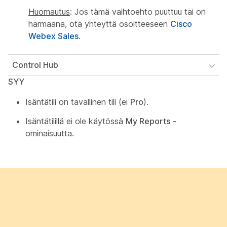
Huomautus
: Jos tämä vaihtoehto puuttuu tai on
harmaana, ota yhteyttä osoitteeseen
Cisco
Webex Sales
.
Control Hub
SYY
Isäntätili on tavallinen tili (ei
Pro
).
Isäntätilillä ei ole käytössä
My Reports
-
ominaisuutta.