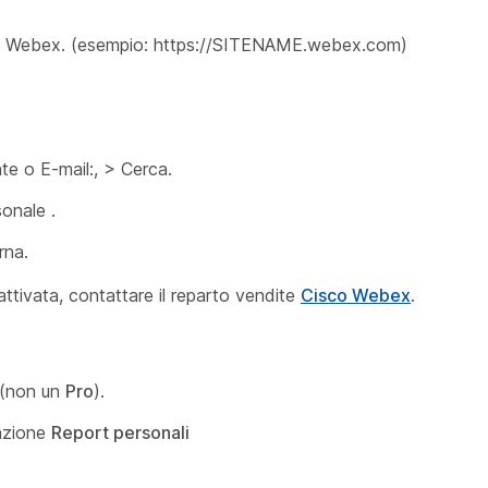
ito Webex. (esempio: https://SITENAME.webex.com)
te
o
E-mail:, > Cerca.
onale
.
rna.
ttivata, contattare il reparto vendite
Cisco Webex
.
 (non un
Pro
).
unzione
Report personali