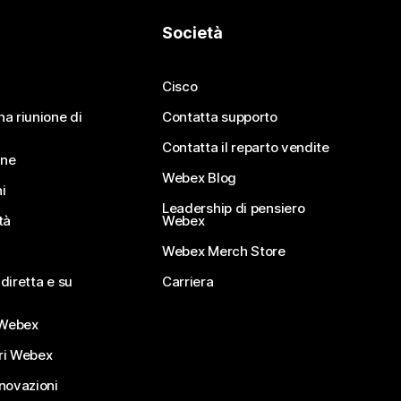
Società
Cisco
na riunione di
Contatta supporto
Contatta il reparto vendite
ine
Webex Blog
i
Leadership di pensiero
tà
Webex
Webex Merch Store
diretta e su
Carriera
Webex
ri Webex
nnovazioni