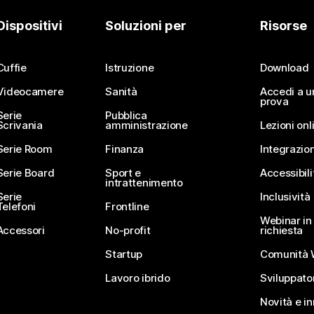
Dispositivi
Soluzioni per
Risorse
Cuffie
Istruzione
Download
Videocamere
Sanità
Accedi a u
prova
Serie
Pubblica
Scrivania
amministrazione
Lezioni onl
Serie Room
Finanza
Integrazion
Serie Board
Sport e
Accessibili
intrattenimento
Serie
Inclusività
Telefoni
Frontline
Webinar in 
Accessori
No-profit
richiesta
Startup
Comunità 
Lavoro ibrido
Sviluppato
Novità e i