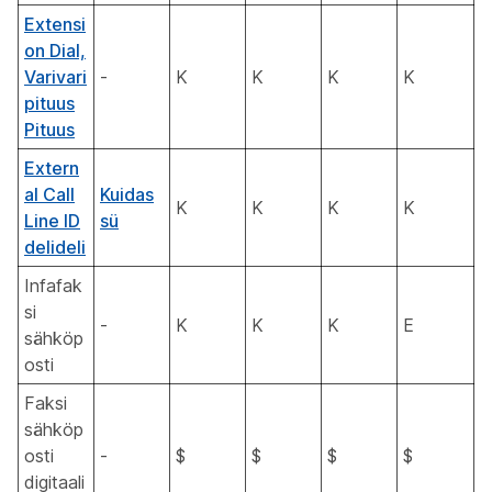
Extensi
on Dial,
Varivari
-
K
K
K
K
pituus
Pituus
Extern
al Call
Kuidas
K
K
K
K
Line ID
sü
delideli
Infafak
si
-
K
K
K
E
sähköp
osti
Faksi
sähköp
osti
-
$
$
$
$
digitaali