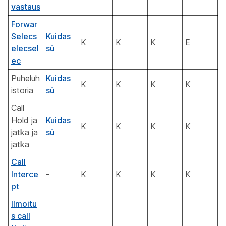
vastaus
Forwar
Selecs
Kuidas
K
K
K
E
elecsel
sü
ec
Puheluh
Kuidas
K
K
K
K
istoria
sü
Call
Hold ja
Kuidas
K
K
K
K
jatka ja
sü
jatka
Call
Interce
-
K
K
K
K
pt
Ilmoitu
s call