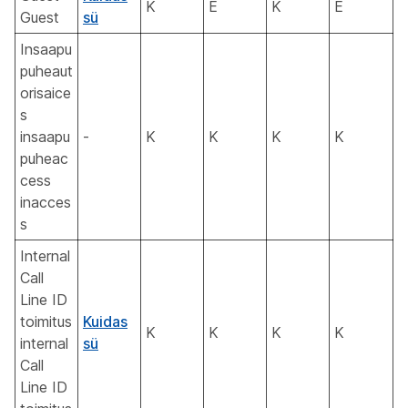
K
E
K
E
Guest
sü
Insaapu
puheaut
orisaice
s
insaapu
-
K
K
K
K
puheac
cess
inacces
s
Internal
Call
Line ID
toimitus
Kuidas
K
K
K
K
internal
sü
Call
Line ID