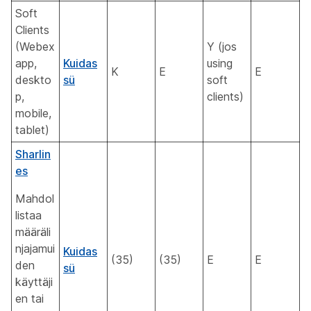
Soft
Clients
(Webex
Y (jos
app,
Kuidas
using
K
E
E
deskto
sü
soft
p,
clients)
mobile,
tablet)
Sharlin
es
Mahdol
listaa
määräli
njajamui
Kuidas
(35)
(35)
E
E
den
sü
käyttäji
en tai