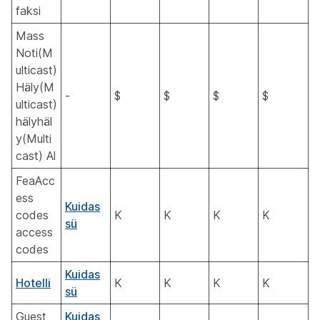
faksi
Mass
Noti(M
ulticast)
Häly(M
-
$
$
$
$
ulticast)
hälyhäl
y(Multi
cast) Al
FeaAcc
ess
Kuidas
codes
K
K
K
K
sü
access
codes
Kuidas
Hotelli
K
K
K
K
sü
Guest
Kuidas