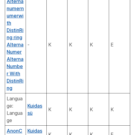
Alterna
numern
umerwi
th
DistinRi
ng ring
Alterna
-
K
K
K
E
Numer
Alterna
Numbe
r With
DistinRi
ng
Langua
ge:
Kuidas
K
K
K
K
Langua
sü
ge
AnonC
Kuidas
K
K
K
E