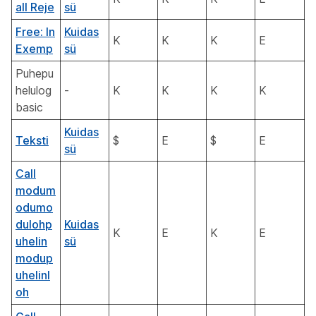
all Reje
sü
Free: In
Kuidas
K
K
K
E
Exemp
sü
Puhepu
helulog
-
K
K
K
K
basic
Kuidas
Teksti
$
E
$
E
sü
Call
modum
odumo
dulohp
Kuidas
K
E
K
E
uhelin
sü
modup
uhelinl
oh