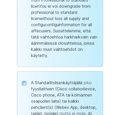
from Professional to standard
licenYou ei voi downgrade from
professional to standard
licenwithout loss all supply and
configuconfiguinformation for all
affecusers. Suosittelemme, että
tätä vaihtoehtoa harkharkvain vain
äärimmäisissä olosuhteissa, joissa
kaikki muut vaihtoehdot on
käytetty.
A Standarlitslisenkäyttäjällä
joko
fyysilaitteen (Cisco collabodevice,
Cisco phone, ATA tai kolmannen
osapuolen laite) tai kaikki
pehclient(s) (Webex App, desktop,
tablet, mobile)
mutta ei mole.
AI