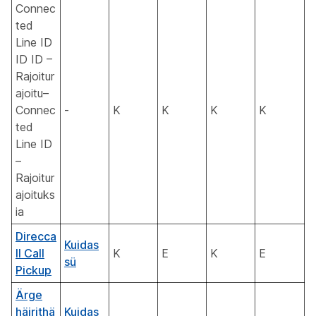
Connec
ted
Line ID
ID ID –
Rajoitur
ajoitu–
Connec
-
K
K
K
K
ted
Line ID
–
Rajoitur
ajoituks
ia
Direcca
Kuidas
ll Call
K
E
K
E
sü
Pickup
Ärge
häirithä
Kuidas