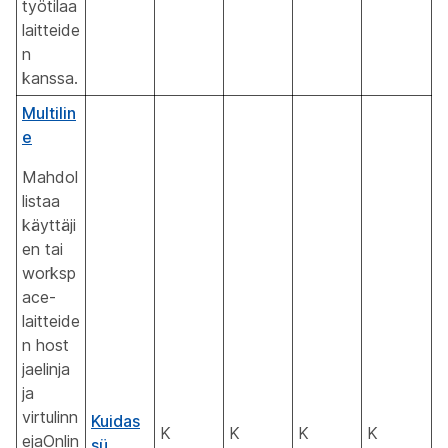
työtilaa
laitteide
n
kanssa.
Multilin
e
Mahdol
listaa
käyttäji
en tai
worksp
ace-
laitteide
n host
jaelinja
ja
virtulinn
Kuidas
K
K
K
K
ejaOnlin
sü