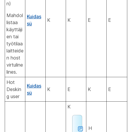
n)
Mahdol
Kuidas
K
K
E
E
listaa
sü
käyttäji
en tai
työtilaa
laitteide
n host
virtuline
lines.
Hot
Kuidas
Deskin
K
E
K
E
sü
g user
K
H