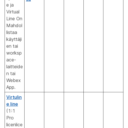
e ja
Virtual
Line On
Mahdol
listaa
käyttäji
en tai
worksp
ace-
laitteide
n tai
Webex
App.
Virtulin
e line
(1:1
Pro
licenlice