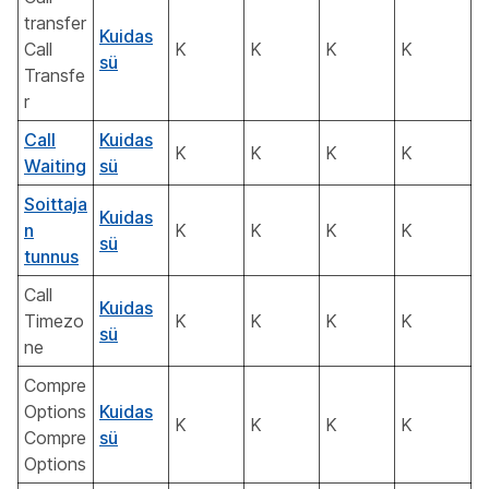
transfer
Kuidas
Call
K
K
K
K
sü
Transfe
r
Call
Kuidas
K
K
K
K
Waiting
sü
Soittaja
Kuidas
n
K
K
K
K
sü
tunnus
Call
Kuidas
Timezo
K
K
K
K
sü
ne
Compre
Options
Kuidas
K
K
K
K
Compre
sü
Options