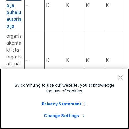
oija
-
K
K
K
K
puhelu
autoris
oija
organis
akonta
ktlista
organis
-
K
K
K
K
ational
yhteys
henkilöli
sta:
By continuing to use our website, you acknowledge
the use of cookies.
Ryhmä
n
Privacy Statement
kontak
yhteys
Change Settings
nimekiri