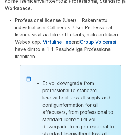
kolme lisenlicenvaihtoehtoa:
Professional
,
Standard
ja
Workspace
.
Professional license
(User) – Rakennettu
individual user Call needs. User Professional
licence sisältää tuki soft clients, mukaan lukien
Webex app.
Virtuline line
and
Group Voicemail
have diritto a 1:1 Rasuhde iga Professional
licenlicen..
Et voi downgrade from
professional to standard
licenwithout loss all supply and
configuinformation for all
affecusers, from professional to
standard licenYou ei voi
downgrade from professional to
standard licenwithout loss all