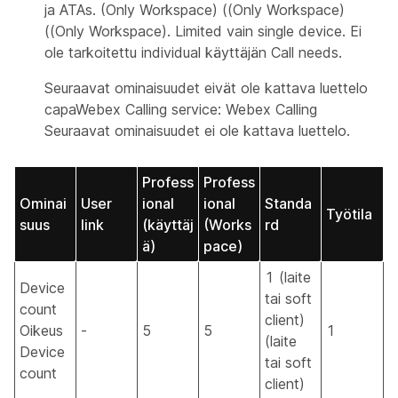
ja ATAs. (Only Workspace) ((Only Workspace)
((Only Workspace). Limited vain single device. Ei
ole tarkoitettu individual käyttäjän Call needs.
Seuraavat ominaisuudet eivät ole kattava luettelo
capaWebex Calling service: Webex Calling
Seuraavat ominaisuudet ei ole kattava luettelo.
Profess
Profess
Ominai
User
ional
ional
Standa
Työtila
suus
link
(käyttäj
(Works
rd
ä)
pace)
1 (laite
Device
tai soft
count
client)
Oikeus
-
5
5
1
(laite
Device
tai soft
count
client)