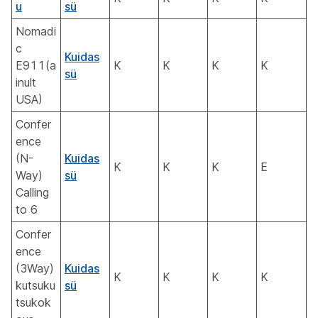
u
sü
Nomadi
c
Kuidas
E911(a
K
K
K
K
sü
inult
USA)
Confer
ence
(N-
Kuidas
K
K
K
E
Way)
sü
Calling
to 6
Confer
ence
(3Way)
Kuidas
K
K
K
K
kutsuku
sü
tsukok