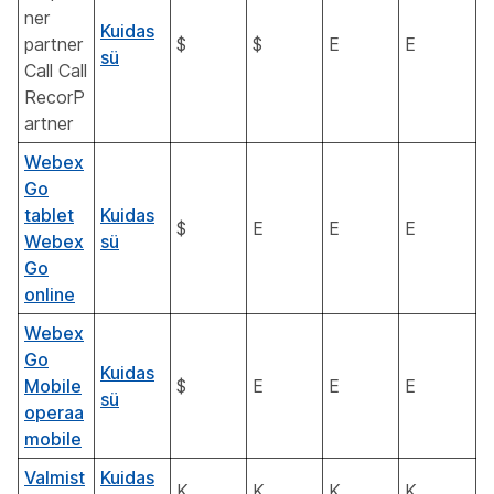
ner
Kuidas
partner
$
$
E
E
sü
Call Call
RecorP
artner
Webex
Go
tablet
Kuidas
$
E
E
E
Webex
sü
Go
online
Webex
Go
Kuidas
Mobile
$
E
E
E
sü
operaa
mobile
Valmist
Kuidas
K
K
K
K