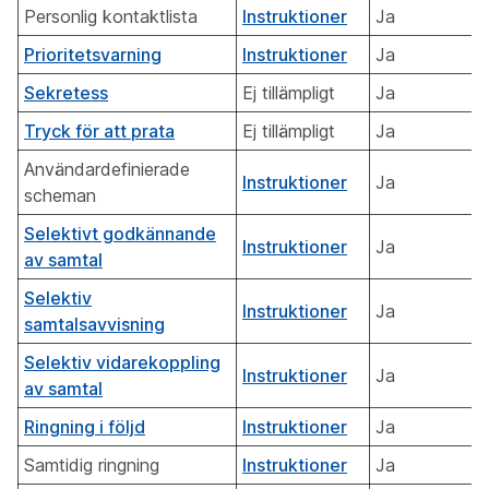
Personlig kontaktlista
Instruktioner
Ja
Prioritetsvarning
Instruktioner
Ja
Sekretess
Ej tillämpligt
Ja
Tryck för att prata
Ej tillämpligt
Ja
Användardefinierade
Instruktioner
Ja
scheman
Selektivt godkännande
Instruktioner
Ja
av samtal
Selektiv
Instruktioner
Ja
samtalsavvisning
Selektiv vidarekoppling
Instruktioner
Ja
av samtal
Ringning i följd
Instruktioner
Ja
Samtidig ringning
Instruktioner
Ja