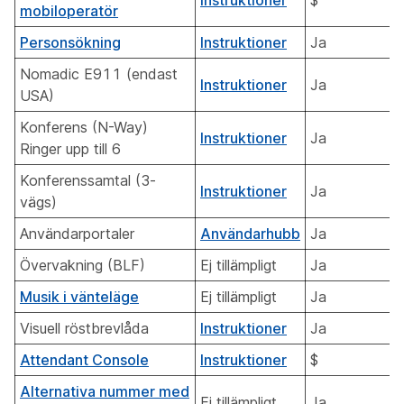
Instruktioner
$
mobiloperatör
Personsökning
Instruktioner
Ja
Nomadic E911 (endast
Instruktioner
Ja
USA)
Konferens (N-Way)
Instruktioner
Ja
Ringer upp till 6
Konferenssamtal (3-
Instruktioner
Ja
vägs)
Användarportaler
Användarhubb
Ja
Övervakning (BLF)
Ej tillämpligt
Ja
Musik i vänteläge
Ej tillämpligt
Ja
Visuell röstbrevlåda
Instruktioner
Ja
Attendant Console
Instruktioner
$
Alternativa nummer med
Ej tillämpligt
Ja