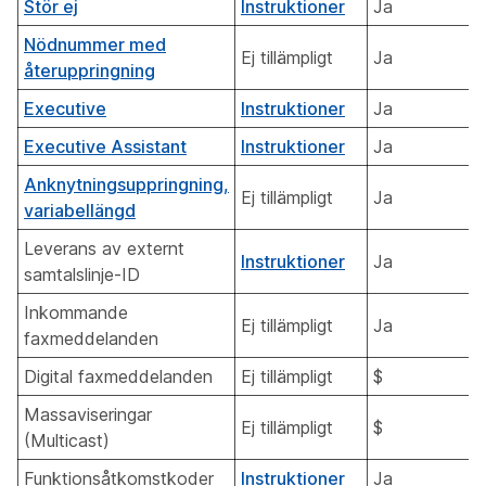
Stör ej
Instruktioner
Ja
Nödnummer med
Ej tillämpligt
Ja
återuppringning
Executive
Instruktioner
Ja
Executive Assistant
Instruktioner
Ja
Anknytningsuppringning,
Ej tillämpligt
Ja
variabellängd
Leverans av externt
Instruktioner
Ja
samtalslinje-ID
Inkommande
Ej tillämpligt
Ja
faxmeddelanden
Digital faxmeddelanden
Ej tillämpligt
$
Massaviseringar
Ej tillämpligt
$
(Multicast)
Funktionsåtkomstkoder
Instruktioner
Ja