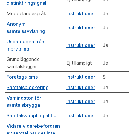
distinkt ringsignal
Meddelandespråk
Instruktioner
Ja
Anonym
Instruktioner
Ja
samtalsavvisning
Undantagen från
Instruktioner
Ja
inbrytning
Grundläggande
Ej tillämpligt
Ja
samtalsloggar
Företags-sms
Instruktioner
$
Samtalsblockering
Instruktioner
Ja
Varningston för
Instruktioner
Ja
samtalsbrygga
Samtalskoppling alltid
Instruktioner
Ja
Vidare vidarebefordran
av samtal när det inte