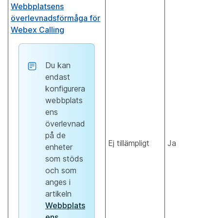
Webbplatsens
överlevnadsförmåga för
Webex Calling
Du kan
endast
konfigurera
webbplats
ens
överlevnad
på de
Ej tillämpligt
Ja
enheter
som stöds
och som
anges i
artikeln
Webbplats
ens