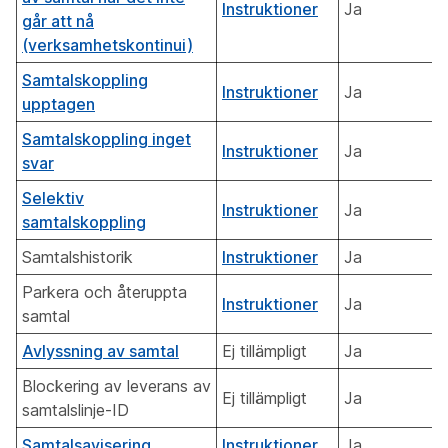
Instruktioner
Ja
går att nå
(verksamhetskontinui)
Samtalskoppling
Instruktioner
Ja
upptagen
Samtalskoppling inget
Instruktioner
Ja
svar
Selektiv
Instruktioner
Ja
samtalskoppling
Samtalshistorik
Instruktioner
Ja
Parkera och återuppta
Instruktioner
Ja
samtal
Avlyssning av samtal
Ej tillämpligt
Ja
Blockering av leverans av
Ej tillämpligt
Ja
samtalslinje-ID
Samtalsavisering
Instruktioner
Ja