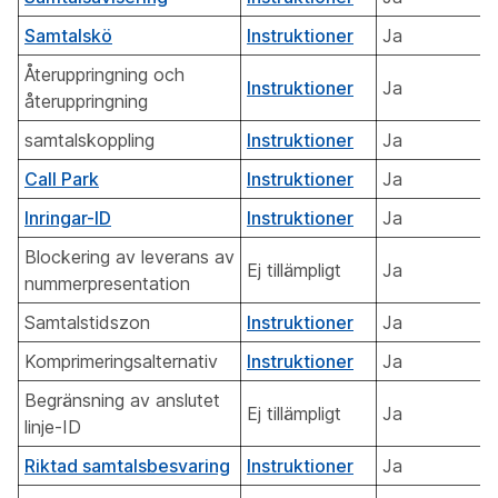
Samtalskö
Instruktioner
Ja
Återuppringning och
Instruktioner
Ja
återuppringning
samtalskoppling
Instruktioner
Ja
Call Park
Instruktioner
Ja
Inringar-ID
Instruktioner
Ja
Blockering av leverans av
Ej tillämpligt
Ja
nummerpresentation
Samtalstidszon
Instruktioner
Ja
Komprimeringsalternativ
Instruktioner
Ja
Begränsning av anslutet
Ej tillämpligt
Ja
linje-ID
Riktad samtalsbesvaring
Instruktioner
Ja