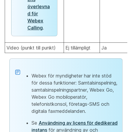
överlevna
d för
Webex
Calling
.
Video (punkt till punkt)
Ej tillämpligt
Ja
Webex för myndigheter har inte stöd
för dessa funktioner: Samtalsinspelning,
samtalsinspelningspartner, Webex Go,
Webex Go mobiloperatör,
telefonistkonsol, företags-SMS och
digitala faxmeddelanden.
Se
Användning av licens för dedikerad
instans
för användning av och