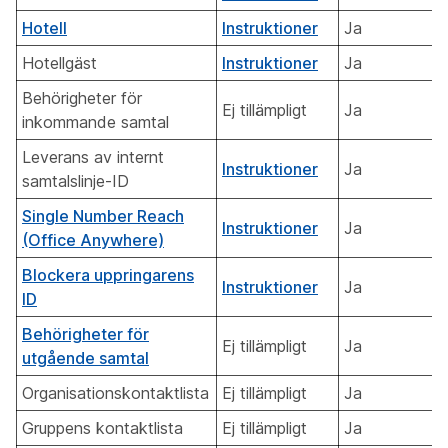
Hotell
Instruktioner
Ja
Hotellgäst
Instruktioner
Ja
Behörigheter för
Ej tillämpligt
Ja
inkommande samtal
Leverans av internt
Instruktioner
Ja
samtalslinje-ID
Single Number Reach
Instruktioner
Ja
(Office Anywhere)
Blockera uppringarens
Instruktioner
Ja
ID
Behörigheter för
Ej tillämpligt
Ja
utgående samtal
Organisationskontaktlista
Ej tillämpligt
Ja
Gruppens kontaktlista
Ej tillämpligt
Ja