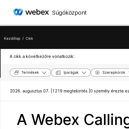
Súgóközpont
Kezdőlap
/
Cikk
A cikk a következőre vonatkozik:
Termékek
Iparágak
Szerepkörök
2026. augusztus 07. |
1219 megtekintés |
0 személy érezte e
A Webex Callin