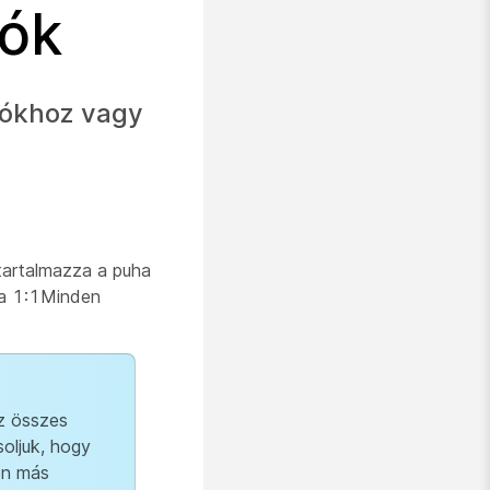
iók
lókhoz vagy
 tartalmazza a puha
 a 1:1Minden
z összes
soljuk, hogy
en más