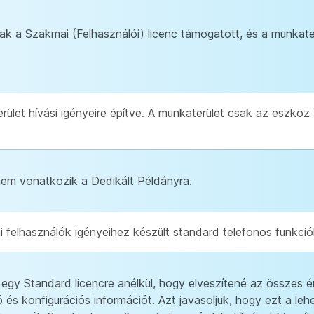
ak a Szakmai (Felhasználói) licenc támogatott, és a munkat
ület hívási igényeire építve. A munkaterület csak az eszköz
nem vonatkozik a Dedikált Példányra.
 felhasználók igényeihez készült standard telefonos funkció
 egy Standard licencre anélkül, hogy elveszítené az összes ér
 és konfigurációs információt. Azt javasoljuk, hogy ezt a le