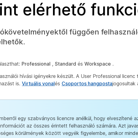
int elérhető funkc
ciókövetelményektől függően felhaszná
lhetők.
álaszthat:
Professional
,
Standard
és
Workspace
.
asználói hívási igényekre készült. A User Professional licenc
mazást is.
Virtuális vonal
és
Csoportos hangposta
jogosultak
berről egy szabványos licencre anélkül, hogy elveszítené a
 információt az összes érintett felhasználó számára. Azt java
sőséges körülmények között vegyék figyelembe, amikor mind