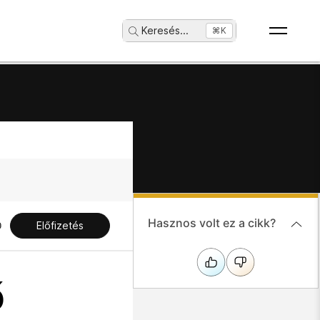
Keresés
...
⌘K
Hasznos volt ez a cikk?
Előfizetés
ő