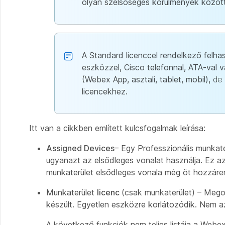
olyan szélsőséges körülmények között
A Standard licenccel rendelkező felh
eszközzel, Cisco telefonnal, ATA-val 
(Webex App, asztali, tablet, mobil),
de
licencekhez.
Itt van a cikkben említett kulcsfogalmak leírása:
Assigned Devices
– Egy Professzionális munkate
ugyanazt az elsődleges vonalat használja. Ez az
munkaterület elsődleges vonala még öt hozzáre
Munkaterület
licenc
(csak munkaterület) – Mego
készült. Egyetlen eszközre korlátozódik. Nem az
A következő funkciók nem teljes listája a Webex