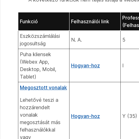
Profess
Funkció
Felhasználói link
(Felha
Eszközszámlálási
N. A.
5
jogosultság
Puha kliensek
(Webex App,
Hogyan-hoz
I
Desktop, Mobil,
Tablet)
Megosztott vonalak
Lehetővé teszi a
hozzárendelt
vonalak
Hogyan-hoz
Y (35)
megosztását más
felhasználókkal
vagy