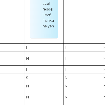
zzel
rendel
kező
munka
helyen
.
I
I
N
I
I
I
$
N
N
N
N
N