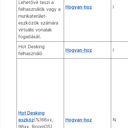
Lehetővé teszi a
Hogyan-hoz
I
felhasználók vagy a
munkaterület-
eszközök számára
virtuális vonalak
fogadását.
Hot Desking
Hogyan-hoz
I
felhasználó
Hot Desking
eszköz
(%)88xx,
Hogyan-hoz
N
98xx, RoomOS)