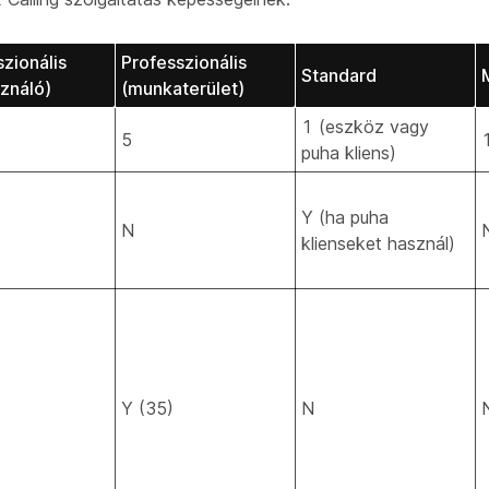
zionális
Professzionális
Standard
sználó)
(munkaterület)
1 (eszköz vagy
5
puha kliens)
Y (ha puha
N
klienseket használ)
Y (35)
N