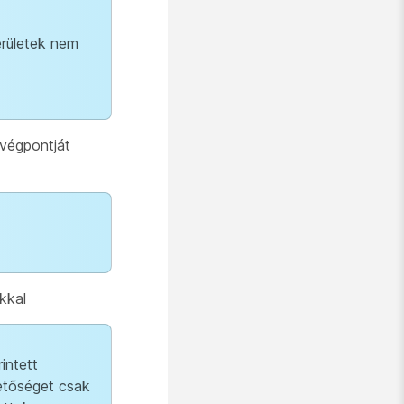
erületek nem
 végpontját
kkal
intett
hetőséget csak