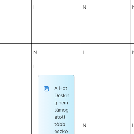
I
N
N
I
I
A Hot
Deskin
g nem
támog
atott
több
N
I
eszkö