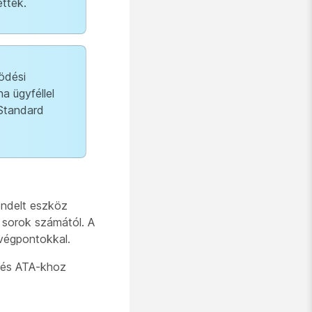
ttek.
ödési
a ügyféllel
 Standard
endelt eszköz
t sorok számától. A
végpontokkal.
z és ATA-khoz