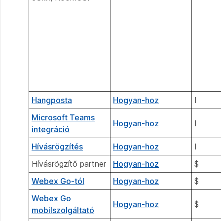
Hangposta
Hogyan-hoz
I
Microsoft Teams
Hogyan-hoz
I
integráció
Hívásrögzítés
Hogyan-hoz
I
Hívásrögzítő partner
Hogyan-hoz
$
Webex Go-tól
Hogyan-hoz
$
Webex Go
Hogyan-hoz
$
mobilszolgáltató