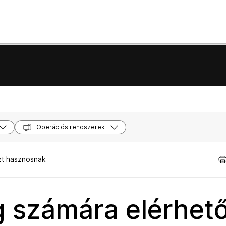
Operációs rendszerek
zt hasznosnak
g számára elérhet