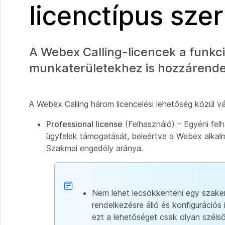
licenctípus szer
A Webex Calling-licencek a funk
munkaterületekhez is hozzárende
A Webex Calling három licencelési lehetőség közül v
Professional license
(Felhasználó) – Egyéni felh
ügyfelek támogatását, beleértve a Webex alkal
Szakmai engedély aránya.
Nem lehet lecsökkenteni egy szakem
rendelkezésre álló és konfigurációs
ezt a lehetőséget csak olyan szél