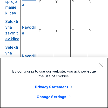
spreje
Y
Y
Y
N
a
manje
klicev
Selekti
vna
Navodil
Y
Y
Y
N
zavrnit
a
ev klica
Selekti
vna
Navodil
preusm
Y
Y
Y
N
a
eritev
klicev
By continuing to use our website, you acknowledge
the use of cookies.
Zapore
dno
Navodil
Privacy Statement
Y
Y
Y
N
zvonje
a
nje
Change Settings
Istočas