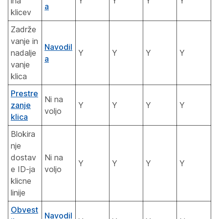
ina
Y
Y
Y
Y
a
klicev
Zadrže
vanje in
Navodil
nadalje
Y
Y
Y
Y
a
vanje
klica
Prestre
Ni na
zanje
Y
Y
Y
Y
voljo
klica
Blokira
nje
dostav
Ni na
Y
Y
Y
Y
e ID-ja
voljo
klicne
linije
Obvest
Navodil