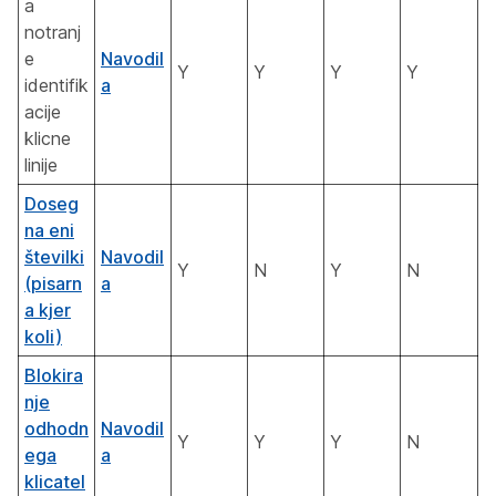
a
notranj
e
Navodil
Y
Y
Y
Y
identifik
a
acije
klicne
linije
Doseg
na eni
številki
Navodil
Y
N
Y
N
(pisarn
a
a kjer
koli)
Blokira
nje
odhodn
Navodil
Y
Y
Y
N
ega
a
klicatel