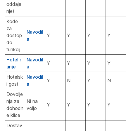
oddaja
nje)
Kode
za
Navodil
dostop
Y
Y
Y
Y
a
do
funkcij
Hotelir
Navodil
Y
Y
Y
Y
anje
a
Hotelsk
Navodil
Y
N
Y
N
i gost
a
Dovolje
nja za
Ni na
Y
Y
Y
Y
dohodn
voljo
e klice
Dostav