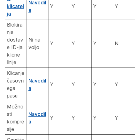
Navodil
klicatel
Y
Y
Y
Y
a
ja
Blokira
nje
dostav
Ni na
Y
Y
Y
N
e ID-ja
voljo
klicne
linije
Klicanje
časovn
Navodil
Y
Y
Y
Y
ega
a
pasu
Možno
sti
Navodil
Y
Y
Y
Y
kompre
a
sije