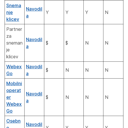
Snema
Navodil
nje
Y
Y
Y
N
a
klicev
Partner
za
Navodil
sneman
$
$
N
N
a
je
klicev
Webex
Navodil
$
N
N
N
Go
a
Mobilni
operat
Navodil
er
$
N
N
N
a
Webex
Go
Osebn
Navodil
o
Y
Y
Y
Y