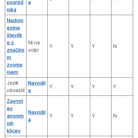
posred
a
nika
Nadom
estne
številk
e z
Ni na
Y
Y
Y
N
značilni
voljo
m
zvonje
njem
Jezik
Navodil
Y
Y
Y
Y
obvestil
a
Zavrnit
ev
Navodil
anonim
Y
Y
Y
N
a
nih
klicev