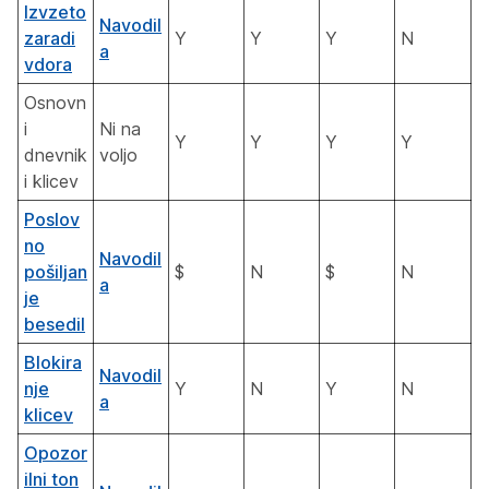
Izvzeto
Navodil
zaradi
Y
Y
Y
N
a
vdora
Osnovn
i
Ni na
Y
Y
Y
Y
dnevnik
voljo
i klicev
Poslov
no
Navodil
pošiljan
$
N
$
N
a
je
besedil
Blokira
Navodil
nje
Y
N
Y
N
a
klicev
Opozor
ilni ton