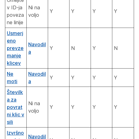
Omejite
v ID-ja
Ni na
Y
Y
Y
Y
poveza
voljo
ne linije
Usmerj
eno
Navodil
prevze
Y
N
Y
N
a
manje
klicev
Ne
Navodil
Y
Y
Y
Y
moti
a
Številk
a za
Ni na
povrat
Y
Y
Y
Y
voljo
ni klic v
sili
Izvršno
Navodil