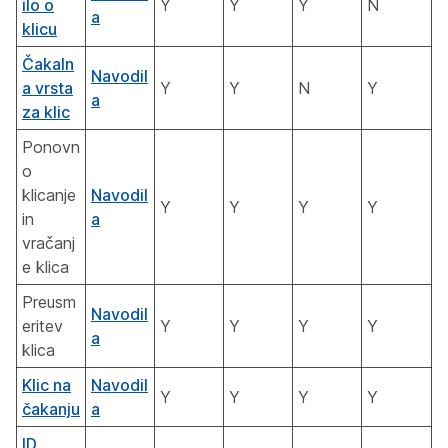
ilo o
Y
Y
Y
N
a
klicu
Čakaln
Navodil
a vrsta
Y
Y
N
Y
a
za klic
Ponovn
o
klicanje
Navodil
Y
Y
Y
Y
in
a
vračanj
e klica
Preusm
Navodil
eritev
Y
Y
Y
Y
a
klica
Klic na
Navodil
Y
Y
Y
Y
čakanju
a
ID