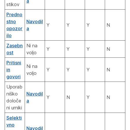
a
stikov
Predno
stno
Navodil
Y
Y
Y
N
opozor
a
ilo
Zasebn
Ni na
Y
Y
Y
N
ost
voljo
Pritisni
Ni na
in
Y
Y
Y
N
voljo
govori
Uporab
niško
Navodil
Y
N
Y
N
določe
a
ni urniki
Selekti
vno
Navodil