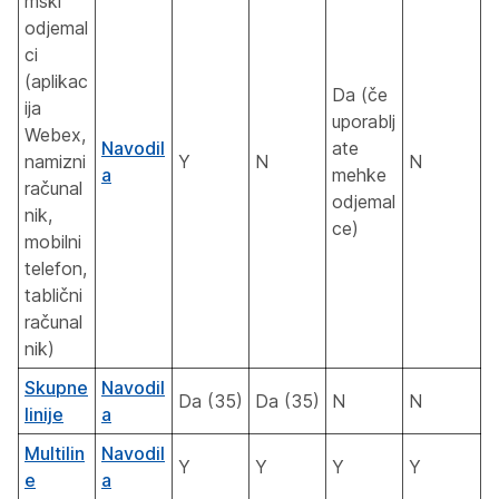
mski
odjemal
ci
(aplikac
Da (če
ija
uporablj
Webex,
Navodil
ate
namizni
Y
N
N
a
mehke
računal
odjemal
nik,
ce)
mobilni
telefon,
tablični
računal
nik)
Skupne
Navodil
Da (35)
Da (35)
N
N
linije
a
Multilin
Navodil
Y
Y
Y
Y
e
a