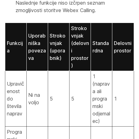
Naslednje funkcije niso izčrpen seznam
zmogljivosti storitve Webex Calling.
Stroko
Uporab
Stroko
vnjak
Funkcij
niška
vnjak
(delovn
Standa
Delovni
a
poveza
(upora
i
rdna
prostor
va
bnik)
prostor
)
1
Upravič
(naprav
enost
a ali
Ni na
do
5
5
progra
1
voljo
števila
mski
naprav
odjemal
ec)
Progra