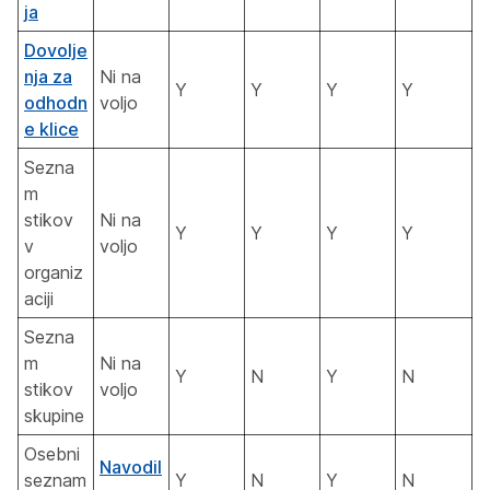
ja
Dovolje
nja za
Ni na
Y
Y
Y
Y
odhodn
voljo
e klice
Sezna
m
stikov
Ni na
Y
Y
Y
Y
v
voljo
organiz
aciji
Sezna
m
Ni na
Y
N
Y
N
stikov
voljo
skupine
Osebni
Navodil
seznam
Y
N
Y
N