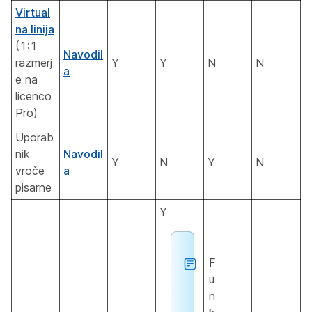
Virtual
na linija
(1:1
Navodil
razmerj
Y
Y
N
N
a
e na
licenco
Pro)
Uporab
nik
Navodil
Y
N
Y
N
vroče
a
pisarne
Y
F
u
n