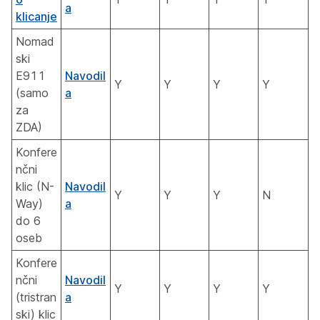
a
klicanje
Nomad
ski
E911
Navodil
Y
Y
Y
Y
(samo
a
za
ZDA)
Konfere
nčni
klic (N-
Navodil
Y
Y
Y
N
Way)
a
do 6
oseb
Konfere
nčni
Navodil
Y
Y
Y
Y
(tristran
a
ski) klic