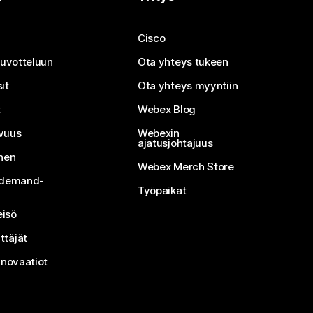
Cisco
neuvotteluun
Ota yhteys tukeen
it
Ota yhteys myyntiin
t
Webex Blog
vuus
Webexin
ajatusjohtajuus
inen
Webex Merch Store
n-demand-
Työpaikat
isö
ttäjät
nnovaatiot