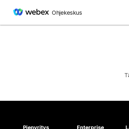
Ohjekeskus
T
Pienyritys
Enterprise
L