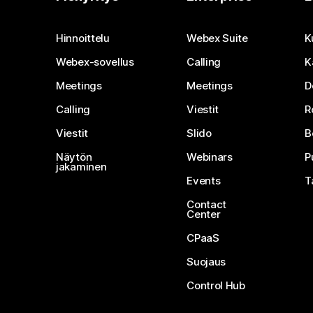
Hinnoittelu
Webex Suite
K
Webex-sovellus
Calling
K
Meetings
Meetings
D
Calling
Viestit
R
Viestit
Slido
B
Näytön
Webinars
P
jakaminen
Events
T
Contact
Center
CPaaS
Suojaus
Control Hub