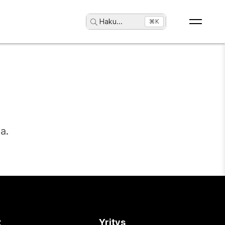
Haku
...
⌘K
a.
t
Yritys