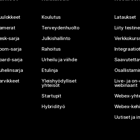
Lähetä kysymys
uulokkeet
Koulutus
Lataukset
amerat
Terveydenhuolto
Liity testi
esk-sarja
Julkishallinto
Verkkokurss
oom-sarja
Rahoitus
Integraatio
oard-sarja
Urheilu ja viihde
Saavutetta
uhelinsarja
Etulinja
Osallistam
arvikkeet
Yleishyödylliset
Live- ja o
yhteisöt
webinaarit
Startupit
Webex-yhte
Hybridityö
Webex-kehi
Uutiset ja i