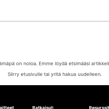
ämäpä on noloa. Emme löydä etsimääsi artikkeli
Siirry etusivulle tai yritä hakua uudelleen.
Etusivu
aitteet
Ratkaisut:
Resurssi
Tarvitsetko vastauksen?