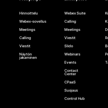
Hinnoittelu
Webex Suite
K
Webex-sovellus
Calling
K
Meetings
Meetings
D
Calling
Viestit
R
Viestit
Slido
B
Näytön
Webinars
P
jakaminen
Events
T
Contact
Center
CPaaS
Suojaus
Control Hub