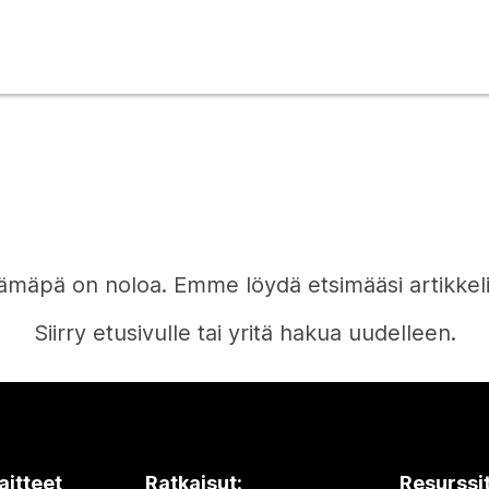
ämäpä on noloa. Emme löydä etsimääsi artikkeli
Siirry etusivulle tai yritä hakua uudelleen.
Etusivu
aitteet
Ratkaisut:
Resurssi
Tarvitsetko vastauksen?