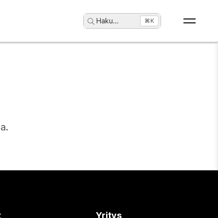
Haku
...
⌘K
a.
t
Yritys