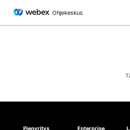
Ohjekeskus
T
Pienyritys
Enterprise
L