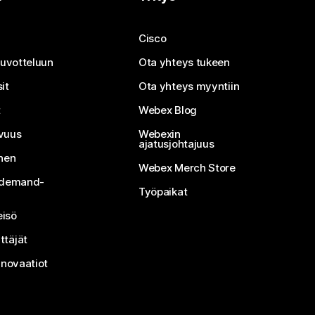
Cisco
neuvotteluun
Ota yhteys tukeen
it
Ota yhteys myyntiin
t
Webex Blog
vuus
Webexin
ajatusjohtajuus
inen
Webex Merch Store
n-demand-
Työpaikat
isö
ttäjät
nnovaatiot