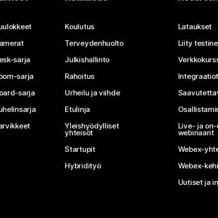
Lähetä kysymys
uulokkeet
Koulutus
Lataukset
amerat
Terveydenhuolto
Liity testi
esk-sarja
Julkishallinto
Verkkokurss
oom-sarja
Rahoitus
Integraatio
oard-sarja
Urheilu ja viihde
Saavutetta
uhelinsarja
Etulinja
Osallistam
arvikkeet
Yleishyödylliset
Live- ja o
yhteisöt
webinaarit
Startupit
Webex-yhte
Hybridityö
Webex-kehi
Uutiset ja i